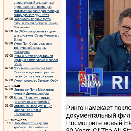
удивительный аккорд»: как
один человек с помощью
математики разгадал главную
гитарную загадку Битлз
08.08
Появились первые фото
Сирши Ронан в образе Линды
Маккартни
07.08
На Эбби-роуд снимут сцену
для фильмов Сэма Мендеса о
Битлз
07.08
Умер Пол Свон, участник
технической команды
Маккартни
07.08
PHIX и Битлз представили
куртку в стиле эпохи «Rubber
Soul»
07.08
Музыкальный критик Билл
Уаймен представил рейтинг
песен Битлз в новой книге
07.08
Умер продюсер Уильям Орбит
... статьи:
07.08
Интервью Пола Маккартни
Амелии Димольденберг
04.08
Бьорк: “В воздухе витают
разительные перемены”
01.08
Интервью Пола для ЮТуб
Ринго намекает покло
канала The Rest is
документальный филь
Entertainment
... периодика:
Посмотрите новый EP 
14.07
Пол Маккартни сделал
трибьют The Beatles на
30 Years Of The All Sta