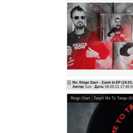
Re: Ringo Starr - Zoom In EP (19.03
Автор:
Бри
Дата:
08.05.21 17:46
Ringo Starr - Teach Me To Tango (Vi