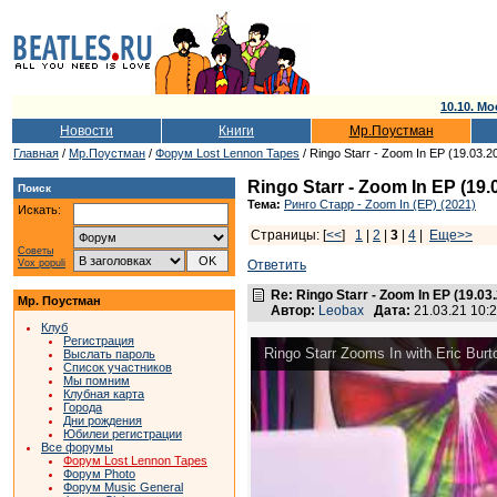
10.10. Мо
Новости
Книги
Мр.Поустман
Главная
/
Мр.Поустман
/
Форум Lost Lennon Tapes
/ Ringo Starr - Zoom In EP (19.03.2
Ringo Starr - Zoom In EP (19.
Поиск
Тема:
Ринго Старр - Zoom In (EP) (2021)
Искать:
Страницы: [
<<
]
1
|
2
|
3
|
4
|
Еще>>
Советы
Vox populi
Ответить
Re: Ringo Starr - Zoom In EP (19.03
Мр. Поустман
Автор:
Leobax
Дата:
21.03.21 10
Клуб
Регистрация
Ringo Starr Zooms In with Eric Bur
Выслать пароль
Список участников
Мы помним
Клубная карта
Города
Дни рождения
Юбилеи регистрации
Все форумы
Форум Lost Lennon Tapes
Форум Photo
Форум Music General