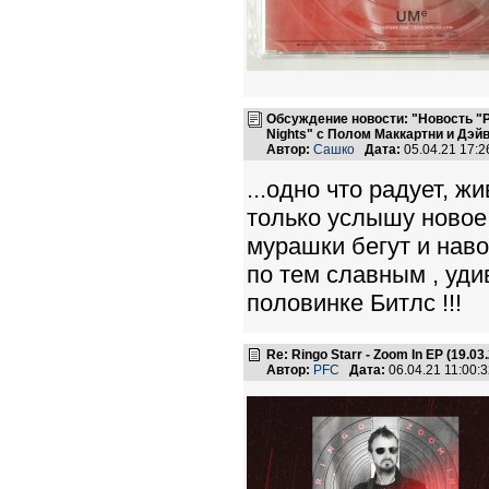
Обсуждение новости: "Новость "Р
Nights" с Полом Маккартни и Дэй
Автор:
Сашко
Дата:
05.04.21 17:
...одно что радует, ж
только услышу новое 
мурашки бегут и нав
по тем славным , уди
половинке Битлс !!!
Re: Ringo Starr - Zoom In EP (19.03
Автор:
PFC
Дата:
06.04.21 11:00