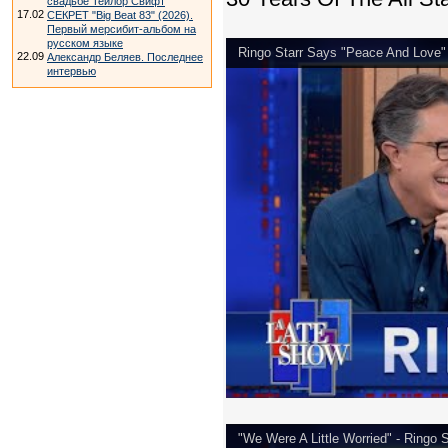
свадьбе Тейлор Свифт
17.02
СЕКРЕТ "Big Beat 83" (2026).
Первый мерсибит-альбом на
русском языке
Ringo Starr Says "Peace And Love"
22.09
Александр Беляев. Последнее
интервью
"We Were A Little Worried" - Ringo S