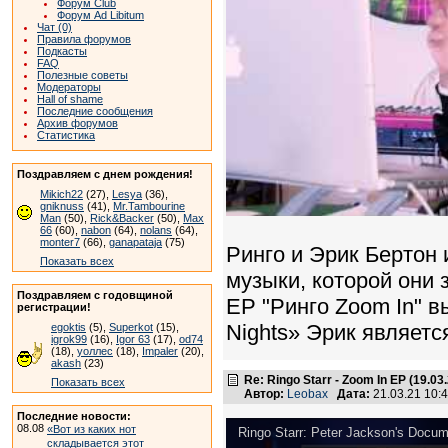
Форум Club
Форум Ad Libitum
Чат (0)
Правила форумов
Подкасты
FAQ
Полезные советы
Модераторы
Hall of shame
Последние сообщения
Архив форумов
Статистика
Поздравляем с днем рождения!
Mikich22
(27),
Lesya
(36),
gniknuss
(41),
Mr.Tambourine
Man
(50),
Rick&Backer
(50),
Max
66
(60),
nabon
(64),
nolans
(64),
monter7
(66),
ganapataja
(75)
Ринго и Эрик Бертон
Показать всех
музыки, которой они
Поздравляем с годовщиной
EP "Ринго Zoom In" в
регистрации!
Nights» Эрик являет
egoktis
(5),
Superkot
(15),
igrok99
(16),
Igor 63
(17),
od74
(18),
уоллес
(18),
Impaler
(20),
akash
(23)
Re: Ringo Starr - Zoom In EP (19.03
Показать всех
Автор:
Leobax
Дата:
21.03.21 10
Последние новости:
08.08
«Вот из каких нот
Ringo Starr: Peter Jackson's Docum
складывается этот