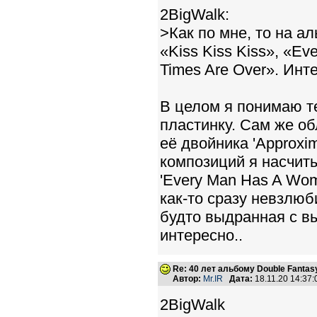
2BigWalk:
>Как по мне, то на а
«Kiss Kiss Kiss», «E
Times Are Over». Ин
В целом я понимаю те
пластинку. Сам же о
её двойника 'Approxim
композиций я насчитыв
'Every Man Has A Wom
как-то сразу невзлюби
будто выдранная с вы
интересно..
Re: 40 лет альбому Double Fantas
Автор:
Mr.IR
Дата:
18.11.20 14:37
2BigWalk