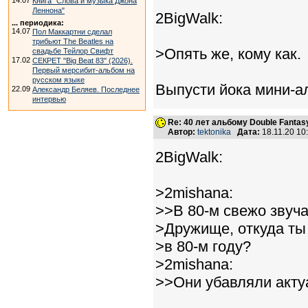
14.07
Книга "Слова и музыка Джона
Леннона"
2BigWalk:
... периодика:
14.07
Пол Маккартни сделал
трибьют The Beatles на
>Опять же, кому как.
свадьбе Тейлор Свифт
17.02
СЕКРЕТ "Big Beat 83" (2026).
Первый мерсибит-альбом на
русском языке
Выпусти йока мини-ал
22.09
Александр Беляев. Последнее
интервью
Re: 40 лет альбому Double Fantas
Автор:
tektonika
Дата:
18.11.20 1
2BigWalk:
>2mishana:
>>В 80-м свежо звуч
>Дружище, откуда ты
>в 80-м году?
>2mishana:
>>Они убавляли акту