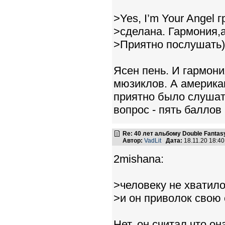
>Yes, I’m Your Angel 
>сделана. Гармония,
>Приятно послушать)
Ясен пень. И гармон
мюзиклов. А америка
приятно было слушат
вопрос - пять баллов
Re: 40 лет альбому Double Fantas
Автор:
VadLit
Дата:
18.11.20 18:4
2mishana:
>человеку не хватил
>и он приволок свою
Нет, он считал что он