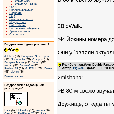
Форум Club
Форум Ad Libitum
Чат (0)
Правила форумов
Подкасты
FAQ
Полезные советы
Модераторы
2BigWalk:
Hall of shame
Последние сообщения
Архив форумов
Статистика
>И Йокины номера до
Поздравляем с днем рождения!
Они убавляли актуал
dalobov
(30),
Владимир Золотарёв
(32),
Nupogodist
(35),
Octopus
(43),
Бардина Мария
(47),
Jude V
(51),
Re: 40 лет альбому Double Fantas
vaclav
(51),
AndreW_A
(53),
Автор:
BigWalk
Дата:
18.11.20 10
Ruslan_SF
(53),
GUTSUL
(55),
Галіна
(55),
alemis
(56)
2mishana:
Показать всех
Поздравляем с годовщиной
регистрации!
>В 80-м свежо звуча
Дружище, откуда ты м
Hare
(9),
Muftinsky
(10),
k-annja
(16),
Caer
(16),
RedFinger***
(17),
ksan