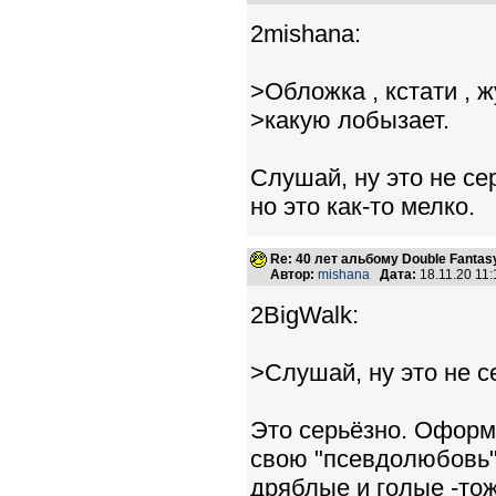
2mishana:
>Обложка , кстати , 
>какую лобызает.
Слушай, ну это не се
но это как-то мелко.
Re: 40 лет альбому Double Fantas
Автор:
mishana
Дата:
18.11.20 11
2BigWalk:
>Слушай, ну это не с
Это серьёзно. Оформ
свою "псевдолюбовь"
дряблые и голые -тож