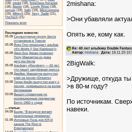
2mishana:
(18),
edulet
(18),
Корепина Наталия
(18),
Baster
(18),
Lovely Ringo
(18),
saysay
(19),
Salty
(19),
MissLennona
(19),
MiheyS
(20),
Sexy_Sadie
(21),
TheTech
(21)
>Они убавляли актуа
Показать всех
Опять же, кому как.
Последние новости:
05.08
Скульптурную группу Битлз
установили в Томске
05.08
Йоко Оно переиздаст альбом
Re: 40 лет альбому Double Fantas
«It’s Alright (I See Rainbows)»
Автор:
mishana
Дата:
18.11.20 10
05.08
Джон Бон Джови позвонил
Полу Маккартни из дома
детства битла
2BigWalk:
05.08
Альбому «Revolver» — 60 лет:
что пишет зарубежная пресса
05.08
Джеймс Маккартни выпустил
>Дружище, откуда ты
клип на песню «Dreams»
03.08
Терри Крейн выпустил книгу о
>в 80-м году?
песнях, появившихся на волне
битломании
03.08
Вышел справочник по
коллекционным предметам
По источникам. Сверх
Битлз 1960-х годов
навеки.
... статьи:
04.08
Бьорк: “В воздухе витают
разительные перемены”
01.08
Интервью Пола для ЮТуб
канала The Rest is
Entertainment