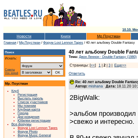
10.10. Мо
Новости
Книги
Мр.Поустман
Главная
/
Мр.Поустман
/
Форум Lost Lennon Tapes
/ 40 лет альбому Double Fantasy
40 лет альбому Double Fant
Поиск
Тема:
Джон Леннон - Double Fantasy (1980)
Искать:
Страницы: [
<<
]
1
|
2
|
3
|
Еще>>
Советы
Vox populi
Ответить
Re: 40 лет альбому Double Fantas
Мр. Поустман
Автор:
mishana
Дата:
18.11.20 10
Клуб
Регистрация
2BigWalk:
Выслать пароль
Список участников
Мы помним
Клубная карта
>альбом производил 
Города
Дни рождения
>свежо и интересно.
Юбилеи регистрации
Все форумы
Форум Lost Lennon Tapes
Форум Photo
Форум Music General
В 80-м свежо звучал