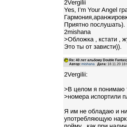
2Vergilii
Yes, I’m Your Angel г
Гармония,аранжировк
Приятно послушать).
2mishana
>Обложка , кстати , 
Это ты от зависти)).
Re: 40 лет альбому Double Fantas
Автор:
mishana
Дата:
18.11.20 18
2Vergilii:
>В целом я понимаю т
>номера испортили п
Я им не обладаю и ни
употребляющую нарко
пойму , как при нали