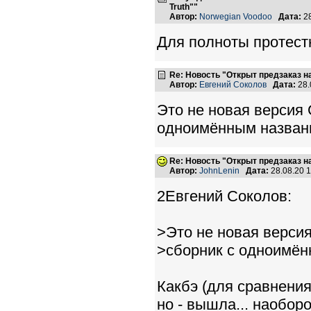
Truth""
Автор:
Norwegian Voodoo
Дата:
28
Для полноты протестн
Re: Новость "Открыт предзаказ н
Автор:
Евгений Соколов
Дата:
28.
Это не новая версия 
одноимённым назван
Re: Новость "Открыт предзаказ н
Автор:
JohnLenin
Дата:
28.08.20 
2Евгений Соколов:
>Это не новая версия
>сборник с одноимён
Какбэ (для сравнения
но - вышла... наоборот.