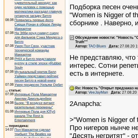
удивительный аккорд»: как
Подборка песен очень
один человек с помощью
математики разгадал главную
"Women is Nigger of 
гитарную загадку Битлз
08.08
Появились первые фото
сборнике . Наверно, 
Сирши Ронан в образе Линды
Маккартни
07.08
На Эбби-роуд снимут сцену
для фильмов Сэма Мендеса о
Обсуждение новости: "Новость "
Битлз
Truth""
07.08
Умер Пол Свон, участник
Автор:
TAO Blues
Дата:
27.08.20 
технической команды
Маккартни
Не представляю, что
07.08
PHIX и Битлз представили
куртку в стиле эпохи «Rubber
интерес. Сотни репет
Soul»
07.08
есть в интернете.
Музыкальный критик Билл
Уаймен представил рейтинг
песен Битлз в новой книге
07.08
Умер продюсер Уильям Орбит
Re: Новость "Открыт предзаказ н
... статьи:
Автор:
VeeJayMan
Дата:
27.08.20
07.08
Интервью Пола Маккартни
Амелии Димольденберг
2Anapcha:
04.08
Бьорк: “В воздухе витают
разительные перемены”
01.08
Интервью Пола для ЮТуб
канала The Rest is
>"Women is Nigger of 
Entertainment
... периодика:
Про нигеров нынче не
14.07
Пол Маккартни сделал
"Десять негритят" - 
трибьют The Beatles на