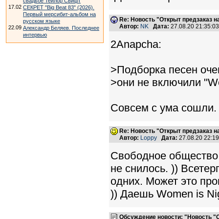
свадьбе Тейлор Свифт
17.02
СЕКРЕТ "Big Beat 83" (2026).
Первый мерсибит-альбом на
Re: Новость "Открыт предзаказ н
русском языке
Автор:
NK
Дата:
27.08.20 21:35:
22.09
Александр Беляев. Последнее
интервью
2Anapcha:
>Подборка песен очен
>они не включили "Wo
Совсем с ума сошли. 
Re: Новость "Открыт предзаказ н
Автор:
Loppy
Дата:
27.08.20 22:1
Свободное общество 
не снилось. )) Всете
одних. Может это про
)) Даешь Women is Nig
Обсуждение новости: "Новость "