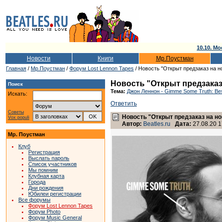
10.10. Мо
Новости
Книги
Мр.Поустман
Главная
/
Мр.Поустман
/
Форум Lost Lennon Tapes
/ Новость "Открыт предзаказ на 
Новость "Открыт предзаказ
Поиск
Тема:
Джон Леннон - Gimme Some Truth: Bes
Искать:
Ответить
Советы
Новость "Открыт предзаказ на н
Vox populi
Автор:
Beatles.ru
Дата:
27.08.20 1
Мр. Поустман
Клуб
Регистрация
Выслать пароль
Список участников
Мы помним
Клубная карта
Города
Дни рождения
Юбилеи регистрации
Все форумы
Форум Lost Lennon Tapes
Форум Photo
Форум Music General