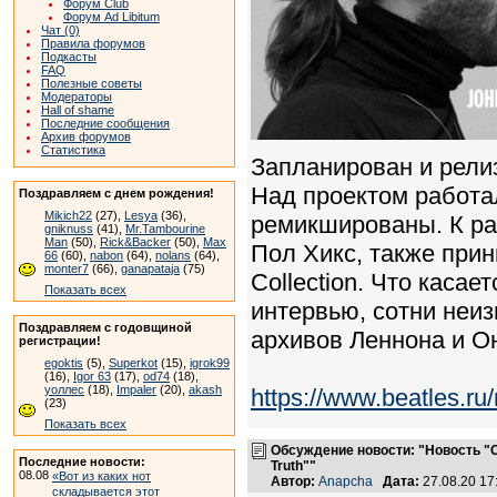
Форум Club
Форум Ad Libitum
Чат (0)
Правила форумов
Подкасты
FAQ
Полезные советы
Модераторы
Hall of shame
Последние сообщения
Архив форумов
Статистика
Запланирован и рели
Над проектом работа
Поздравляем с днем рождения!
Mikich22
(27),
Lesya
(36),
ремикшированы. К ра
gniknuss
(41),
Mr.Tambourine
Man
(50),
Rick&Backer
(50),
Max
Пол Хикс, также прин
66
(60),
nabon
(64),
nolans
(64),
monter7
(66),
ganapataja
(75)
Collection. Что касае
Показать всех
интервью, сотни неи
Поздравляем с годовщиной
архивов Леннона и О
регистрации!
egoktis
(5),
Superkot
(15),
igrok99
(16),
Igor 63
(17),
od74
(18),
уоллес
(18),
Impaler
(20),
akash
https://www.beatles.
(23)
Показать всех
Обсуждение новости: "Новость "
Последние новости:
Truth""
08.08
«Вот из каких нот
Автор:
Anapcha
Дата:
27.08.20 1
складывается этот