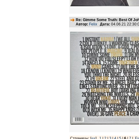
Re: Gimme Some Truth: Best Of Joh
Автор:
Felix
Дата:
04.06.21 22:30
Страницы: [
<<
]
1
|
2
|
3
|
4
|
5
|
6
|
7
|
Е