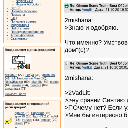
Форум Club
Форум Ad Libitum
Re: Gimme Some Truth: Best Of Joh
Чат (0)
Автор:
Vergilii
Дата:
21.10.20 19:
Правила форумов
Подкасты
FAQ
2mishana:
Полезные советы
Модераторы
>Знаю и одобряю.
Hall of shame
Последние сообщения
Архив форумов
Статистика
Что именно? Умствов
дом"(с)?
Поздравляем с днем рождения!
Re: Gimme Some Truth: Best Of Joh
Автор:
VadLit
Дата:
21.10.20 20:0
Mikich22
(27),
Lesya
(36),
gniknuss
2mishana:
(41),
Mr.Tambourine Man
(50),
Rick&Backer
(50),
Max 66
(60),
nabon
(64),
nolans
(64),
monter7
(66),
ganapataja
(75)
>2VadLit:
Показать всех
>>ну сравни Синтию 
Поздравляем с годовщиной
>ПОчему нет? Если у
регистрации!
egoktis
(5),
Superkot
(15),
>Мне бы интересно б
igrok99
(16),
Igor 63
(17),
od74
(18),
уоллес
(18),
Impaler
(20),
akash
(23)