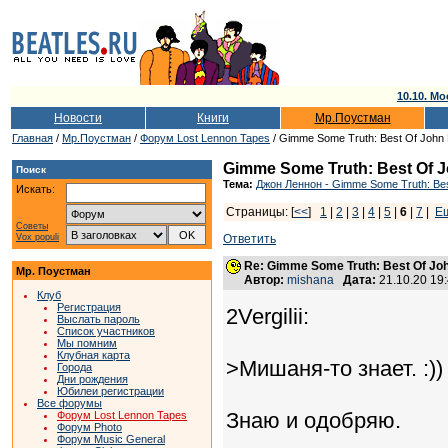
10.10. Мо
Новости
Книги
Мр.Поустман
Главная
/
Мр.Поустман
/
Форум Lost Lennon Tapes
/ Gimme Some Truth: Best Of John 
Gimme Some Truth: Best Of J
Поиск
Тема:
Джон Леннон - Gimme Some Truth: Bes
Искать:
Страницы: [
<<
]
1
|
2
|
3
|
4
|
5
|
6
|
7
|
Е
Советы
Vox populi
Ответить
Re: Gimme Some Truth: Best Of Joh
Мр. Поустман
Автор:
mishana
Дата:
21.10.20 19
Клуб
Регистрация
2Vergilii:
Выслать пароль
Список участников
Мы помним
Клубная карта
>Мишаня-то знает. :))
Города
Дни рождения
Юбилеи регистрации
Все форумы
Знаю и одобряю.
Форум Lost Lennon Tapes
Форум Photo
Форум Music General