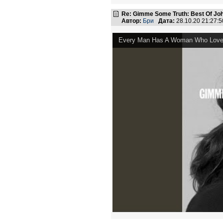
Re: Gimme Some Truth: Best Of Joh
Автор:
Бри
Дата:
28.10.20 21:27
Every Man Has A Woman Who Loves