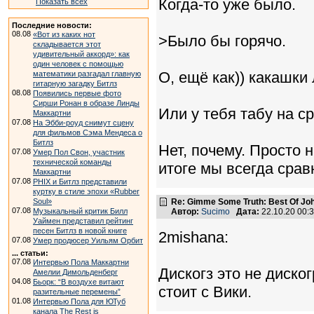
Когда-то уже было.
Показать всех
Последние новости:
08.08
«Вот из каких нот
>Было бы горячо.
складывается этот
удивительный аккорд»: как
один человек с помощью
О, ещё как)) какашки
математики разгадал главную
гитарную загадку Битлз
08.08
Появились первые фото
Сирши Ронан в образе Линды
Или у тебя табу на с
Маккартни
07.08
На Эбби-роуд снимут сцену
для фильмов Сэма Мендеса о
Битлз
Нет, почему. Просто 
07.08
Умер Пол Свон, участник
технической команды
итоге мы всегда срав
Маккартни
07.08
PHIX и Битлз представили
куртку в стиле эпохи «Rubber
Soul»
Re: Gimme Some Truth: Best Of Joh
07.08
Музыкальный критик Билл
Автор:
Sucimo
Дата:
22.10.20 00
Уаймен представил рейтинг
песен Битлз в новой книге
2mishana:
07.08
Умер продюсер Уильям Орбит
... статьи:
07.08
Интервью Пола Маккартни
Дискогз это не диско
Амелии Димольденберг
04.08
Бьорк: “В воздухе витают
стоит с Вики.
разительные перемены”
01.08
Интервью Пола для ЮТуб
канала The Rest is