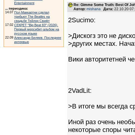
Entertainment
Re: Gimme Some Truth: Best Of Joh
... периодика:
Автор:
mishana
Дата:
22.10.20 07
14.07
Пол Маккартни сделал
трибьют The Beatles на
2Sucimo:
свадьбе Тейлор Свифт
17.02
СЕКРЕТ "Big Beat 83" (2026).
Первый мерсибит-альбом на
русском языке
>Дискогз это не диск
22.09
Александр Беляев. Последнее
>других местах. Начат
интервью
Вики авторитетней че
2VadLit:
>В итоге мы всегда с
Иной раз очень необ
некоторые споры чита