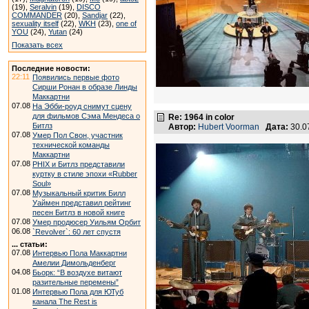
(19),
Seralvin
(19),
DISCO
COMMANDER
(20),
Sandjar
(22),
sexuality itself
(22),
WKH
(23),
one of
YOU
(24),
Yutan
(24)
Показать всех
Последние новости:
22:11
Появились первые фото
Сирши Ронан в образе Линды
Маккартни
07.08
На Эбби-роуд снимут сцену
для фильмов Сэма Мендеса о
Re: 1964 in color
Битлз
Автор:
Hubert Voorman
Дата:
30.0
07.08
Умер Пол Свон, участник
технической команды
Маккартни
07.08
PHIX и Битлз представили
куртку в стиле эпохи «Rubber
Soul»
07.08
Музыкальный критик Билл
Уаймен представил рейтинг
песен Битлз в новой книге
07.08
Умер продюсер Уильям Орбит
06.08
`Revolver`: 60 лет спустя
... статьи:
07.08
Интервью Пола Маккартни
Амелии Димольденберг
04.08
Бьорк: “В воздухе витают
разительные перемены”
01.08
Интервью Пола для ЮТуб
канала The Rest is