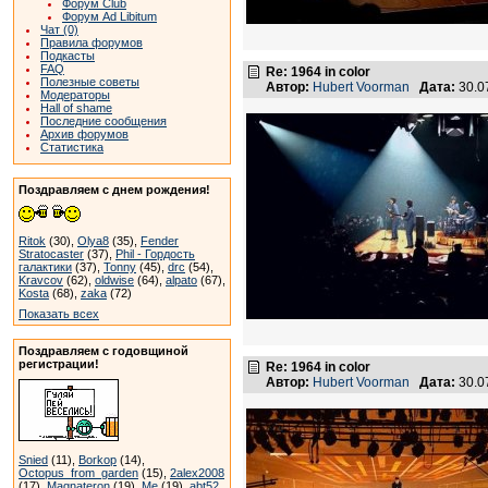
Форум Club
Форум Ad Libitum
Чат (0)
Правила форумов
Подкасты
FAQ
Re: 1964 in color
Полезные советы
Автор:
Hubert Voorman
Дата:
30.0
Модераторы
Hall of shame
Последние сообщения
Архив форумов
Статистика
Поздравляем с днем рождения!
Ritok
(30),
Olya8
(35),
Fender
Stratocaster
(37),
Phil - Гордость
галактики
(37),
Tonny
(45),
drc
(54),
Kravcov
(62),
oldwise
(64),
alpato
(67),
Kosta
(68),
zaka
(72)
Показать всех
Поздравляем с годовщиной
регистрации!
Re: 1964 in color
Автор:
Hubert Voorman
Дата:
30.0
Snied
(11),
Borkop
(14),
Octopus_from_garden
(15),
2alex2008
(17),
Magnateron
(19),
Me
(19),
abt52