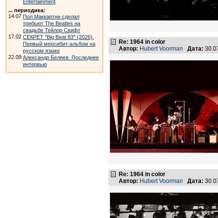
Entertainment
... периодика:
14.07
Пол Маккартни сделал
трибьют The Beatles на
свадьбе Тейлор Свифт
17.02
СЕКРЕТ "Big Beat 83" (2026).
Re: 1964 in color
Первый мерсибит-альбом на
Автор:
Hubert Voorman
Дата:
30.0
русском языке
22.09
Александр Беляев. Последнее
интервью
Re: 1964 in color
Автор:
Hubert Voorman
Дата:
30.0