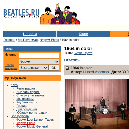
Новости
Книги
Главная
/
Мр.Поустман
/
Форум Photo
/ 1964 in color
1964 in color
Поиск
Тема:
Битлз - фото
Искать:
Ответить
Советы
1964 in color
Vox populi
Автор:
Hubert Voorman
Дата:
30.0
Мр. Поустман
Клуб
Регистрация
Выслать пароль
Список участников
Мы помним
Клубная карта
Города
Дни рождения
Юбилеи регистрации
Все форумы
Форум Lost Lennon Tapes
Форум Photo
Форум Music General