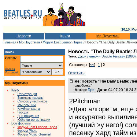
10.10. Мо
Новости
Книги
Мр.Поустман
Главная
/
Мр.Поустман
/
Форум Lost Lennon Tapes
/ Новость "The Daily Beatle: Ленн
Новость "The Daily Beatle:
Поиск
Тема:
Джон Леннон - Double Fantasy (1980)
Искать:
Страницы: [
<<
]
1
|
2
Советы
Vox populi
Ответить
Re: Новость "The Daily Beatle: Л
Мр. Поустман
альбома"
Автор:
Бри
Дата:
04.07.20 18:24
Клуб
Регистрация
Выслать пароль
2Pitchman
Список участников
Мы помним
>Даю алгоритм, еще 
Клубная карта
Города
и аккуратно выпилив
Дни рождения
Юбилеи регистрации
(лучший >у него!) со
Все форумы
Форум Lost Lennon Tapes
Форум Photo
песенку Хард тайм из
Форум Music General