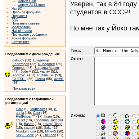
Форум Club
Уверен, так в 84 год
Форум Ad Libitum
Чат (0)
студентов в СССР!
Правила форумов
Подкасты
FAQ
Полезные советы
По мне так у Йоко там
Модераторы
Hall of shame
Последние сообщения
Архив форумов
Статистика
Тема:
Поздравляем с днем рождения!
Ответ:
dalobov
(30),
Владимир
Золотарёв
(32),
Nupogodist
(35),
Octopus
(43),
Бардина Мария
(47),
Jude V
(51),
vaclav
(51),
AndreW_A
(53),
Ruslan_SF
(53),
GUTSUL
(55),
Галіна
(55),
alemis
(56)
Показать всех
Поздравляем с годовщиной
регистрации!
Hare
(9),
Muftinsky
(10),
k-
annja
(16),
Caer
(16),
Иконка:
RedFinger***
(17),
ksan
(18),
edulet
(18),
Корепина Наталия
(18),
Baster
(18),
Lovely Ringo
(18),
saysay
(19),
Salty
(19),
MissLennona
(19),
MiheyS
(20),
Sexy_Sadie
(21),
TheTech
(21)