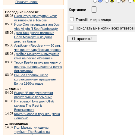
Показать всех
Картинка:
Последние новости:
05.08
Скульптурную группу Битлз
Translit -> кириллица
установили в Томске
05.08
Йоко Оно переиздаст альбом
Прислать мне копии всех ответов
«It’s Alright (I See Rainbows)»
05.08
Джон Бон Джови позвонил
Полу Маккартни из дома
детства битла
05.08
Альбому «Revolver» — 60 лет:
что пишет зарубежная пресса
05.08
Джеймс Маккартни выпустил
клип на песню «Dreams»
03.08
Терри Крейн выпустил книгу о
песнях, появившихся на волне
битломании
03.08
Вышел справочник по
коллекционным предметам
Битлз 1960-х годов
... статьи:
04.08
Бьорк: “В воздухе витают
разительные перемены”
01.08
Интервью Пола для ЮТуб
канала The Rest is
Entertainment
14.07
Книга "Слова и музыка Джона
Леннона"
... периодика:
14.07
Пол Маккартни сделал
трибьют The Beatles на