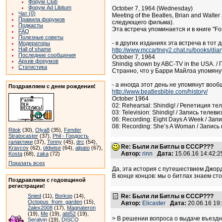
Форум Club
Форум Ad Libitum
October 7, 1964 (Wednesday)
Чат (0)
Meeting of the Beatles, Brian and Wal
Правила форумов
следующего фильма).
Подкасты
Эта встреча упоминается и в книге "Fo
FAQ
Полезные советы
- в других изданиях эта встреча в тот 
Модераторы
Hall of shame
http://www.mccartney2.chat.ru/books/di
Последние сообщения
October 7, 1964
Архив форумов
Shindig shown by ABC-TV in the USA. /
Статистика
Странно, что у Барри Майлза упомяну
- а иногда этот день не упомянут вообщ
Поздравляем с днем рождения!
http://www.beatlesbible.com/history/
October 1964
02: Rehearsal: Shindig! / Репетиция те
03: Television: Shindig! / Запись телев
06: Recording: Eight Days A Week / За
08: Recording: She’s A Woman / Запис
Ritok
(30),
Olya8
(35),
Fender
Stratocaster
(37),
Phil - Гордость
галактики
(37),
Tonny
(45),
drc
(54),
Re: Были ли Битлы в СССР???
Kravcov
(62),
oldwise
(64),
alpato
(67),
Автор:
rinn
Дата:
15.06.16 14:42:
Kosta
(68),
zaka
(72)
Показать всех
Да, эта история с путешествием Джор
В конце концов: мы о битлах знаем сто
Поздравляем с годовщиной
регистрации!
Snied
(11),
Borkop
(14),
Re: Были ли Битлы в СССР???
Octopus_from_garden
(15),
Автор:
Elicaster
Дата:
20.06.16 19
2alex2008
(17),
Magnateron
(19),
Me
(19),
abt52
(19),
> В решении вопроса о выдаче въездн
Seralvin
(19),
DISCO