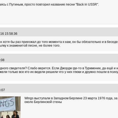
щаясь с Путиным, просто повторил название песни "Back in USSR".
.16 15:58:36
н хотя бы раз приезжал до того момента к нам, он бы обязательно и в беседе
ылку к знаменитой песне, не более того.
7:08
дного свидетеля? Слабо верится. Если Джордж где-то в Туркмении, да ещё и на
жели только все кто их видели решили что у них глюки и дружно пошли в псих
38:07
Wings выступали в Западном Берлине 23 марта 1976 года, за д
около Берлинской стены