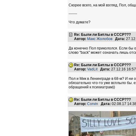
Скорее всего, на мой взгляд, Пол, об
-------
Что думате?
Re: Были ли Битлы в СССР???
Автор:
Макс Жолобов
Дата:
27.12
Да конечно Пол прикололся. Если бы о
слово "back" может означать лишь отс
Re: Были ли Битлы в СССР???
Автор:
VadLit
Дата:
27.12.16 16:5
Пол и Мик в Ленинграде в 68-м? И ни о
обязательно что-то уже всплыло бы. е
обращений к психиатрам))
Re: Были ли Битлы в СССР???
Автор:
Corvin
Дата:
02.08.17 14: