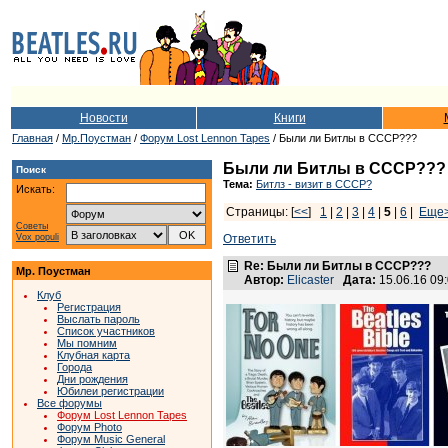
Новости
Книги
Главная
/
Мр.Поустман
/
Форум Lost Lennon Tapes
/ Были ли Битлы в СССР???
Были ли Битлы в СССР???
Поиск
Тема:
Битлз - визит в СССР?
Искать:
Страницы: [
<<
]
1
|
2
|
3
|
4
|
5
|
6
|
Еще
Советы
Vox populi
Ответить
Re: Были ли Битлы в СССР???
Мр. Поустман
Автор:
Elicaster
Дата:
15.06.16 09
Клуб
Регистрация
Выслать пароль
Список участников
Мы помним
Клубная карта
Города
Дни рождения
Юбилеи регистрации
Все форумы
Форум Lost Lennon Tapes
Форум Photo
Форум Music General