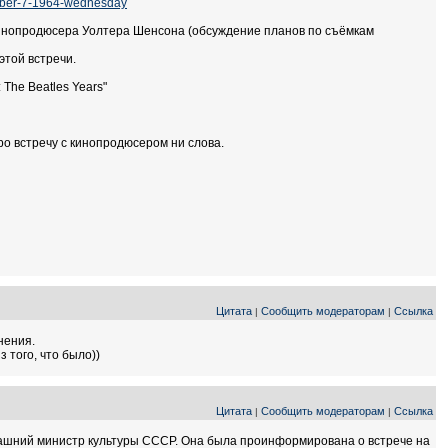
tober-7-1964-wednesday
на и кинопродюсера Уолтера Шенсона (обсуждение планов по съёмкам
этой встречи.
 The Beatles Years"
о встречу с кинопродюсером ни слова.
Цитата
Сообщить модераторам
Ссылка
|
|
нения.
з того, что было))
Цитата
Сообщить модераторам
Ссылка
|
|
гдашний министр культуры СССР. Она была проинформирована о встрече на