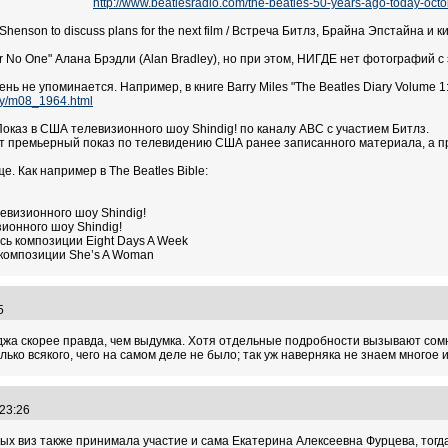
http://www.beatlesradio.com/the-beatles-50-years-ago-today-oc
ter Shenson to discuss plans for the next film / Встреча Битлз, Брайна Эпстай
r No One" Алана Брэдли (Alan Bradley), но при этом, НИГДЕ нет фотографий с 
день не упоминается. Например, в книге Barry Miles "The Beatles Diary Volume 1:
ary/m08_1964.html
 Показ в США телевизионного шоу Shindig! по каналу ABC с участием Битлз.
т премьерный показ по телевидению США ранее записанного материала, а пр
е. Как например в The Beatles Bible:
левизионного шоу Shindig!
изионного шоу Shindig!
пись композиции Eight Days A Week
ь композиции She’s A Woman
25
джа скорее правда, чем выдумка. Хотя отдельные подробности вызывают сом
лько всякого, чего на самом деле не было; так уж наверняка не знаем многое и
:23:26
ых виз также принимала участие и сама Екатерина Алексеевна Фурцева, то