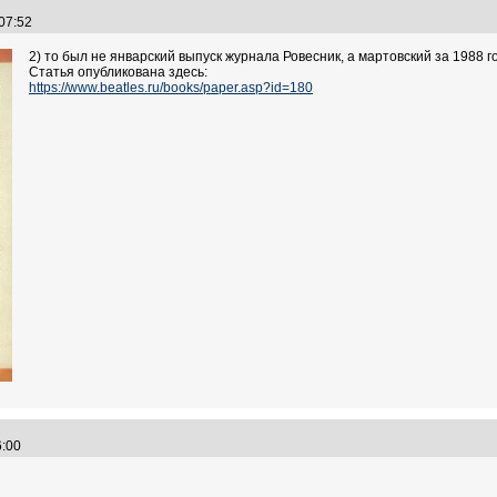
:07:52
2) то был не январский выпуск журнала Ровесник, а мартовский за 1988 г
Статья опубликована здесь:
https://www.beatles.ru/books/paper.asp?id=180
26:00