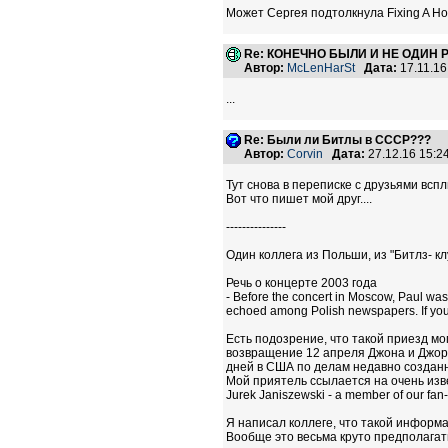
Может Сергея подтолкнула Fixing A Ho
Re: КОНЕЧНО БЫЛИ И НЕ ОДИН РА
Автор:
McLenHarSt
Дата:
17.11.1
...
Re: Были ли Битлы в СССР???
Автор:
Corvin
Дата:
27.12.16 15:
Тут снова в переписке с друзьями всп
Вот что пишет мой друг....
---------------
Один коллега из Польши, из "Битлз- кл
Речь о концерте 2003 года
- Before the concert in Moscow, Paul was 
echoed among Polish newspapers. If you 
Есть подозрение, что такой приезд мо
возвращение 12 апреля Джона и Джордж
дней в США по делам недавно созданн
Мой приятель ссылается на очень изве
Jurek Janiszewski - a member of our fan-c
Я написал коллеге, что такой информа
Вообще это весьма круто предполагать