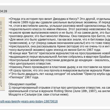
:04:28
>Откуда эта история про визит Джорджа в Ниссу? Это другой, отдельн
>В июле 1989 года мы сдавали школьные выпускные экзамены. И перед
>я, стоя в вестибюле школы, услышал разговор моей одноклассницы Ар
>параллельного класса по имени Ивонна. Этот разговор невозможно бы
>в школе кроме выпускников никого и не было. И на самом деле, это был
>разговор-диалог, это был монолог Ивонны. Она говорила про Битлз, г
>Для меня это было удивительно, так как все знали, что я битломан (е
>ровесников), а тут (перед самым окончанием школы!) кто-то тоже гов
>прислушался, она рассказывала Арине (которую это не очень-то и инт
>носу выпускной экзамен) один эпизод из жизни Битлз 1967 года:
>В конце мая "Битлз" пригласили журналистов на прослушивание новой
>выдающиеся перья музыкальной Англии собрались в квартире Брайа
>Контрольный экземпляр пластинки доводили до кондиции - оказалось,
>без центрального отверстия.
>Наконец Ринго проковырял в пластинке дырку, и ее поставили на пр
>Я сразу просек, что это она прочла в январском выпуске журнала Рове
>"Это было двадцать лет назад сегодня" об альбоме "Оркестр клуба о
>Пеппера" 1967 года.
Обнаружил ошибки:
1) процитированный отрывок статьи про центральное отверстие, на са
оригинальной статье в журнале Rolling Stone (June 18th, 1987), на англ
Моцарте и Сальери (см. скан статьи ниже).
res/it-was-twenty-years-ago-today-19870618