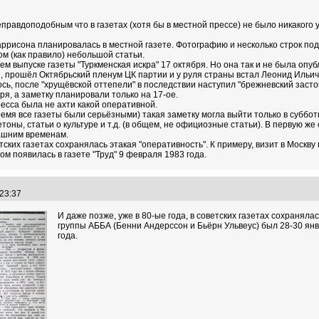
правдоподобным что в газетах (хотя бы в местной прессе) не было никакого 
аррисона планировалась в местной газете. Фотографию и несколько строк по
ом (как правило) небольшой статьи.
м выпуске газеты "Туркменская искра" 17 октября. Но она так и не была опу
ря, прошёл Октябрьский пленум ЦК партии и у руля страны встал Леонид Ильи
сь, после "хрущёвской оттепели" в последствии наступил "брежневский заст
ря, а заметку планировали только на 17-ое.
есса была не ахти какой оперативной.
 время все газеты были серьёзными) такая заметку могла выйти только в субб
ны, статьи о культуре и т.д. (в общем, не официозные статьи). В первую же с
ашним временам.
ветских газетах сохранялась этакая "оперативность". К примеру, визит в Мос
том появилась в газете "Труд" 9 февраля 1983 года.
:23:37
И даже позже, уже в 80-ые года, в советских газетах сохраняла
группы АББА (Бенни Андерссон и Бьёрн Ульвеус) был 28-30 янва
года.