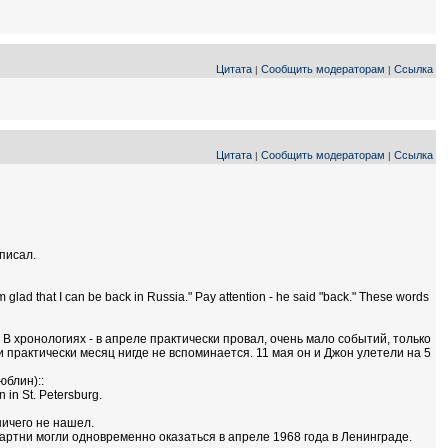
Цитата
Сообщить модераторам
Ссылка
|
|
Цитата
Сообщить модераторам
Ссылка
|
|
аписал.
m glad that I can be back in Russia." Pay attention - he said "back." These words
 В хронологиях - в апреле практически провал, очень мало событий, только
 практически месяц нигде не вспоминается. 11 мая он и Джон улетели на 5
юблин)::
n in St. Petersburg.
ничего не нашел.
ккартни могли одновременно оказаться в апреле 1968 года в Ленинграде.