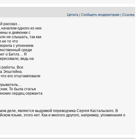
Цитата
Сообщить модераторам
Ссылка
|
|
ый рассказ…
 началом одного из них
ины и девчонки с
ло не слышать, так как
 не то что
оворила с упоением.
динственный среди
орит о Битлз… Я
ересовало, ведь на
 работы. Все
на Эпштейна.
 что его отштамповали
оигрыватель…
сник. То была статья
диноких сердец сержанта
мом деле, является выдумкой переводчика Сергея Кастальского. В
ийском языке, этого нет. Как и многого другого, например, упоминания о