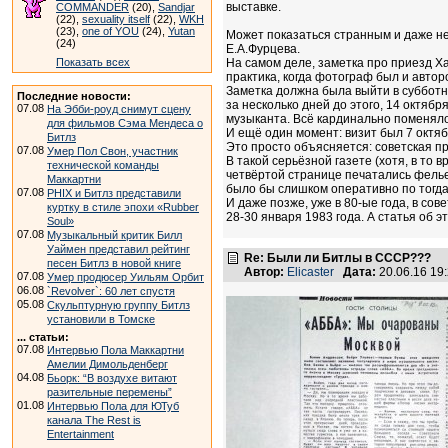
выставке.
COMMANDER
(20),
Sandjar
(22),
sexuality itself
(22),
WKH
(23),
one of YOU
(24),
Yutan
Может показаться странным и даже не
(24)
Е.А.Фурцева.
Показать всех
На самом деле, заметка про приезд Х
практика, когда фотограф был и автор
Заметка должна была выйти в субботне
Последние новости:
за несколько дней до этого, 14 октяб
07.08
На Эбби-роуд снимут сцену
музыканта. Всё кардинально поменяло
для фильмов Сэма Мендеса о
И ещё один момент: визит был 7 октяб
Битлз
Это просто объясняется: советская пр
07.08
Умер Пол Свон, участник
В такой серьёзной газете (хотя, в то
технической команды
четвёртой странице печатались фельето
Маккартни
было бы слишком оперативно по тогд
07.08
PHIX и Битлз представили
И даже позже, уже в 80-ые года, в со
куртку в стиле эпохи «Rubber
28-30 января 1983 года. А статья об э
Soul»
07.08
Музыкальный критик Билл
Уаймен представил рейтинг
Re: Были ли Битлы в СССР???
песен Битлз в новой книге
Автор:
Elicaster
Дата:
20.06.16 19
07.08
Умер продюсер Уильям Орбит
06.08
`Revolver`: 60 лет спустя
05.08
Скульптурную группу Битлз
установили в Томске
... статьи:
07.08
Интервью Пола Маккартни
Амелии Димольденберг
04.08
Бьорк: “В воздухе витают
разительные перемены”
01.08
Интервью Пола для ЮТуб
канала The Rest is
Entertainment