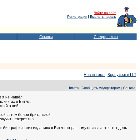
Войти на сайт
Регистрация
|
Выслать пароль
Ссылки
Спецпроекты
Новая тема
|
Вернуться в LLT
Цитата
Сообщить модераторам
Ссылка
|
|
е я не нашёл.
х книгах о Битлз.
аний о ней.
ой, а тем более британской.
 звучит невероятно.
 в биографических изданиях о Битлз по-разному описывается тот день.