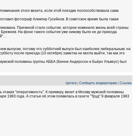
упоминания этого визита, если этой поездке поспособствовала сама
дготовил фотограф Аликпер Гусейнов. В советское время была такая
бликована. Причиной стало событие, которое изменило жизнь всей страны:
ч Брежнев. На фоне такого события уже никому было не до приезда
ой"…
отнем выпуске, потому что субботний выпуск был наиболее либеральным: на
убботу после приезда (10 октября) заметка не могла выйти, так как это
кву мужской половины группы АББА (Бенни Андерссон и Бьёрн Ульвеус) был
Цитата
Сообщить модераторам
Ссылка
|
|
сь этакая "оперативность". К примеру, визит в Москву мужской половины
ря 1983 года. А статья об этом появилась в газете "Труд" 9 февраля 1983