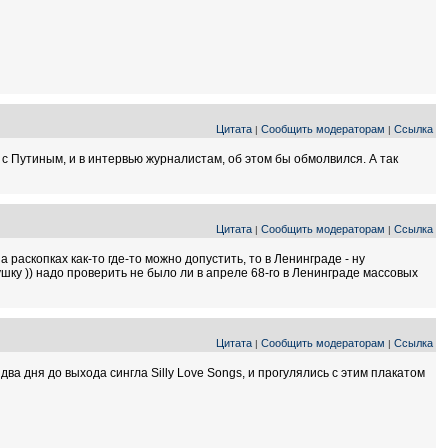
Цитата
Сообщить модераторам
Ссылка
|
|
 с Путиным, и в интервью журналистам, об этом бы обмолвился. А так
Цитата
Сообщить модераторам
Ссылка
|
|
 раскопках как-то где-то можно допустить, то в Ленинграде - ну
ушку )) надо проверить не было ли в апреле 68-го в Ленинграде массовых
Цитата
Сообщить модераторам
Ссылка
|
|
ва дня до выхода сингла Silly Love Songs, и прогулялись с этим плакатом