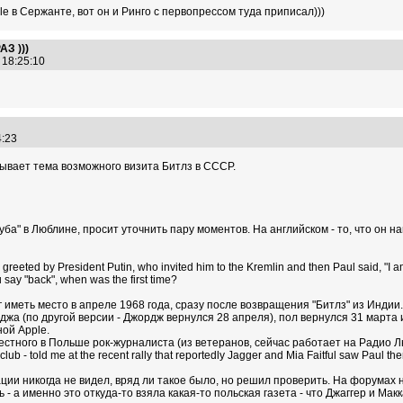
le в Сержанте, вот он и Ринго с первопрессом туда приписал)))
З )))
6 18:25:10
24:23
лывает тема возможного визита Битлз в СССР.
уба" в Люблине, просит уточнить пару моментов. На английском - то, что он н
greeted by President Putin, who invited him to the Kremlin and then Paul said, "I a
say "back", when was the first time?
г иметь место в апреле 1968 года, сразу после возвращения "Битлз" из Индии.
а (по другой версии - Джордж вернулся 28 апреля), пол вернулся 31 марта и
ой Apple.
стного в Польше рок-журналиста (из ветеранов, сейчас работает на Радио Л
lub - told me at the recent rally that reportedly Jagger and Mia Faitful saw Paul the
ции никогда не видел, вряд ли такое было, но решил проверить. На форумах 
 - а именно это откуда-то взяла какая-то польская газета - что Джаггер и Ма