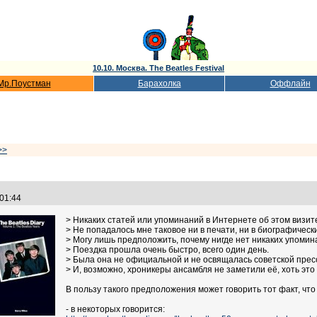
10.10. Москва. The Beatles Festival
Мр.Поустман
Барахолка
Оффлайн
>>
:01:44
> Никаких статей или упоминаний в Интернете об этом визит
> Не попадалось мне таковое ни в печати, ни в биографически
> Могу лишь предположить, почему нигде нет никаких упомин
> Поездка прошла очень быстро, всего один день.
> Была она не официальной и не освящалась советской пресс
> И, возможно, хроникеры ансамбля не заметили её, хоть это
В пользу такого предположения может говорить тот факт, что
- в некоторых говорится: