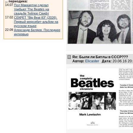
... периодика:
14.07
Пол Маккартни сделал
трибьют The Beatles на
свадьбе Тейлор Свифт
17.02
СЕКРЕТ "Big Beat 83" (2026).
Первый мерсибит-альбом на
русском языке
22.09
Александр Беляев. Последнее
интервью
Re: Были ли Битлы в СССР???
Автор:
Elicaster
Дата:
20.06.16 20