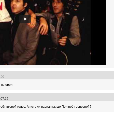
7:09
 не орел!
7:07:12
поёт второй голос. А нету ли варианта, где Пол поёт основной?