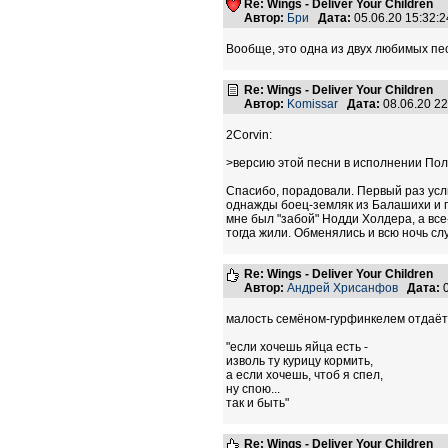
Re: Wings - Deliver Your Children
Автор:
Бри
Дата:
05.06.20 15:32
Вообще, это одна из двух любимых пе
Re: Wings - Deliver Your Children
Автор:
Komissar
Дата:
08.06.20 2
2Corvin:
>версию этой песни в исполнении По
Спасибо, порадовали. Первый раз усл
однажды боец-земляк из Балашихи и го
мне был "забой" Нодди Холдера, а все
тогда жили. Обменялись и всю ночь слу
Re: Wings - Deliver Your Children
Автор:
Андрей Хрисанфов
Дата:
0
малость семёном-гурфинкелем отдаёт...
"если хочешь яйца есть -
изволь ту курицу кормить,
а если хочешь, чтоб я спел,
ну спою...
так и быть"
Re: Wings - Deliver Your Children