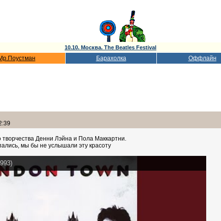
10.10. Москва. The Beatles Festival
Мр.Поустман
Барахолка
Оффлайн
2:39
 творчества Денни Лэйна и Пола Маккартни.
пались, мы бы не услышали эту красоту
1993)