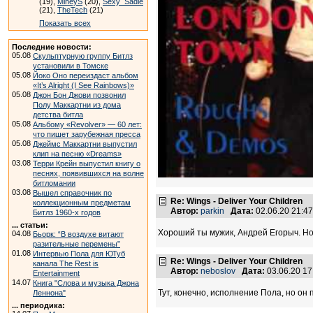
(19),
MiheyS
(20),
Sexy_Sadie
(21),
TheTech
(21)
Показать всех
Последние новости:
05.08
Скульптурную группу Битлз
установили в Томске
05.08
Йоко Оно переиздаст альбом
«It’s Alright (I See Rainbows)»
05.08
Джон Бон Джови позвонил
Полу Маккартни из дома
детства битла
05.08
Альбому «Revolver» — 60 лет:
что пишет зарубежная пресса
05.08
Джеймс Маккартни выпустил
клип на песню «Dreams»
03.08
Терри Крейн выпустил книгу о
песнях, появившихся на волне
битломании
03.08
Вышел справочник по
Re: Wings - Deliver Your Children
коллекционным предметам
Автор:
parkin
Дата:
02.06.20 21:4
Битлз 1960-х годов
... статьи:
Хороший ты мужик, Андрей Егорыч. Но
04.08
Бьорк: “В воздухе витают
разительные перемены”
01.08
Интервью Пола для ЮТуб
Re: Wings - Deliver Your Children
канала The Rest is
Автор:
neboslov
Дата:
03.06.20 1
Entertainment
14.07
Книга "Слова и музыка Джона
Тут, конечно, исполнение Пола, но он 
Леннона"
... периодика: