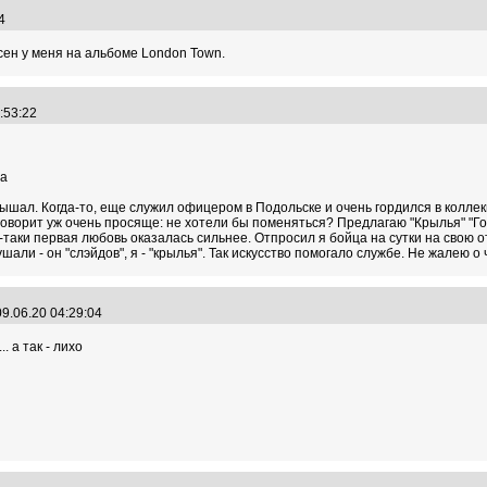
:24
сен у меня на альбоме London Town.
2:53:22
ла
ышал. Когда-то, еще служил офицером в Подольске и очень гордился в коллек
ворит уж очень просяще: не хотели бы поменяться? Предлагаю "Крылья" "Гор
-таки первая любовь оказалась сильнее. Отпросил я бойца на сутки на свою 
шали - он "слэйдов", я - "крылья". Так искусство помогало службе. Не жалею о 
9.06.20 04:29:04
 а так - лихо