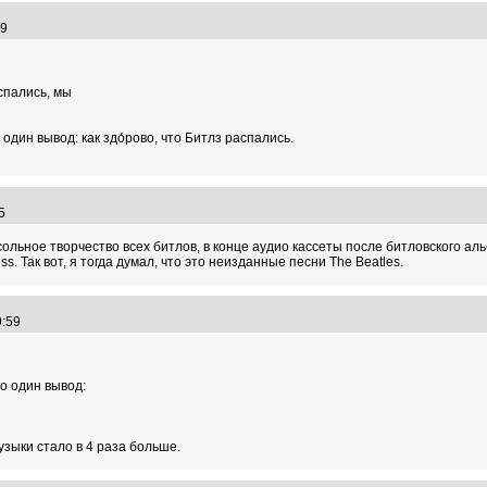
:59
спались, мы
дин вывод: как здо́рово, что Битлз распались.
:45
сольное творчество всех битлов, в конце аудио кассеты после битловского ал
ss. Так вот, я тогда думал, что это неизданные песни The Beatles.
29:59
о один вывод:
узыки стало в 4 раза больше.