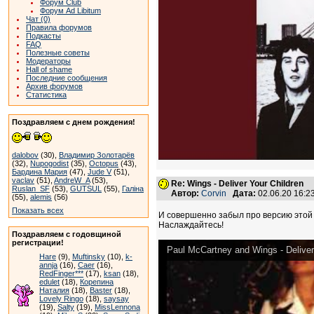
Форум Club
Форум Ad Libitum
Чат (0)
Правила форумов
Подкасты
FAQ
Полезные советы
Модераторы
Hall of shame
Последние сообщения
Архив форумов
Статистика
Поздравляем с днем рождения!
dalobov
(30),
Владимир Золотарёв
(32),
Nupogodist
(35),
Octopus
(43),
Бардина Мария
(47),
Jude V
(51),
vaclav
(51),
AndreW_A
(53),
Re: Wings - Deliver Your Children
Ruslan_SF
(53),
GUTSUL
(55),
Галіна
Автор:
Corvin
Дата:
02.06.20 16:
(55),
alemis
(56)
Показать всех
И совершенно забыл про версию этой 
Наслаждайтесь!
Поздравляем с годовщиной
регистрации!
Paul McCartney and Wings - Deliver 
Hare
(9),
Muftinsky
(10),
k-
annja
(16),
Caer
(16),
RedFinger***
(17),
ksan
(18),
edulet
(18),
Корепина
Наталия
(18),
Baster
(18),
Lovely Ringo
(18),
saysay
(19),
Salty
(19),
MissLennona