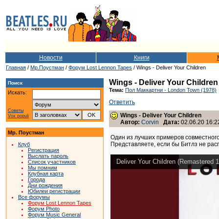
Новости
Книги
Главная
/
Мр.Поустман
/
Форум Lost Lennon Tapes
/ Wings - Deliver Your Children
Wings - Deliver Your Children
Поиск
Тема:
Пол Маккартни - London Town (1978)
Искать:
Ответить
Советы
Wings - Deliver Your Children
Vox populi
Автор:
Corvin
Дата:
02.06.20 16:2
Мр. Поустман
Один из лучших примеров совместного
Представляете, если бы Битлз не рас
Клуб
Регистрация
Выслать пароль
Deliver Your Children (Remastered 
Список участников
Мы помним
Клубная карта
Города
Дни рождения
Юбилеи регистрации
Все форумы
Форум Lost Lennon Tapes
Форум Photo
Форум Music General