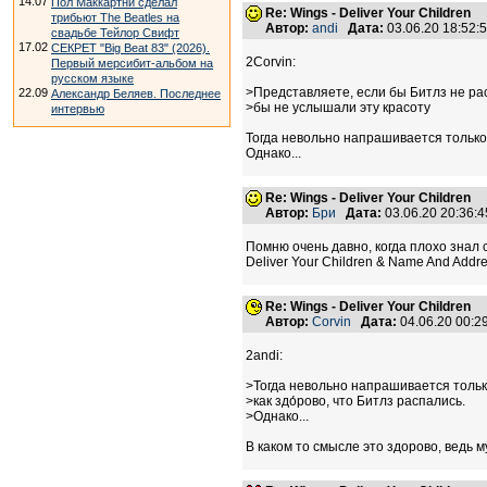
14.07
Пол Маккартни сделал
Re: Wings - Deliver Your Children
трибьют The Beatles на
Автор:
andi
Дата:
03.06.20 18:52
свадьбе Тейлор Свифт
17.02
СЕКРЕТ "Big Beat 83" (2026).
2Corvin:
Первый мерсибит-альбом на
русском языке
>Представляете, если бы Битлз не ра
22.09
Александр Беляев. Последнее
>бы не услышали эту красоту
интервью
Тогда невольно напрашивается только о
Однако...
Re: Wings - Deliver Your Children
Автор:
Бри
Дата:
03.06.20 20:36
Помню очень давно, когда плохо знал 
Deliver Your Children & Name And Addre
Re: Wings - Deliver Your Children
Автор:
Corvin
Дата:
04.06.20 00:
2andi:
>Тогда невольно напрашивается тольк
>как здо́рово, что Битлз распались.
>Однако...
В каком то смысле это здорово, ведь м