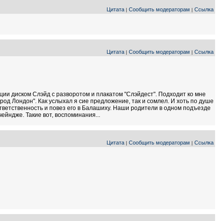
Цитата
Сообщить модераторам
Ссылка
|
|
Цитата
Сообщить модераторам
Ссылка
|
|
ции диском Слэйд с разворотом и плакатом "Слэйдест". Подходит ко мне
од Лондон". Как услыхал я сие предложение, так и сомлел. И хоть по душе
ответственность и повез его в Балашиху. Наши родители в одном подъезде
чейндже. Такие вот, воспоминания...
Цитата
Сообщить модераторам
Ссылка
|
|