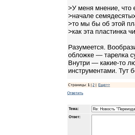
>У меня мнение, что 
>начале семядесятых
>то мы бы об этой пл
>как эта пластинка ч
Разумеется. Вообрази
обложке — тарелка с
Внутри — какие-то л
инструментами. Тут б
Страницы:
1
|
2
|
Еще>>
Ответить
Тема:
Ответ: