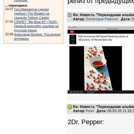
релиз от предыдущи
Леннона"
... периодика:
14.07
Пол Маккартни сделал
трибьют The Beatles на
Re: Новость "Переиздание альбо
свадьбе Тейлор Свифт
Автор:
Dominique Francon
Дата:
0
17.02
СЕКРЕТ "Big Beat 83" (2026).
Первый мерсибит-альбом на
русском языке
22.09
Александр Беляев. Последнее
интервью
Re: Новость "Переиздание альбо
Автор:
Pavil
Дата:
06.03.20 11:33
2Dr. Pepper: