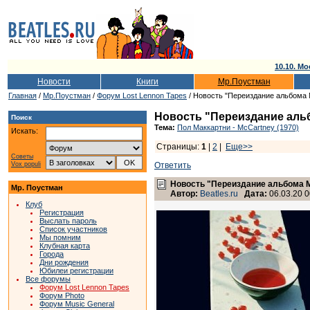
10.10. Мо
Новости
Книги
Мр.Поустман
Главная
/
Мр.Поустман
/
Форум Lost Lennon Tapes
/ Новость "Переиздание альбома 
Новость "Переиздание альб
Поиск
Тема:
Пол Маккартни - McCartney (1970)
Искать:
Страницы:
1
|
2
|
Еще>>
Советы
Vox populi
Ответить
Новость "Переиздание альбома M
Мр. Поустман
Автор:
Beatles.ru
Дата:
06.03.20 0
Клуб
Регистрация
Выслать пароль
Список участников
Мы помним
Клубная карта
Города
Дни рождения
Юбилеи регистрации
Все форумы
Форум Lost Lennon Tapes
Форум Photo
Форум Music General