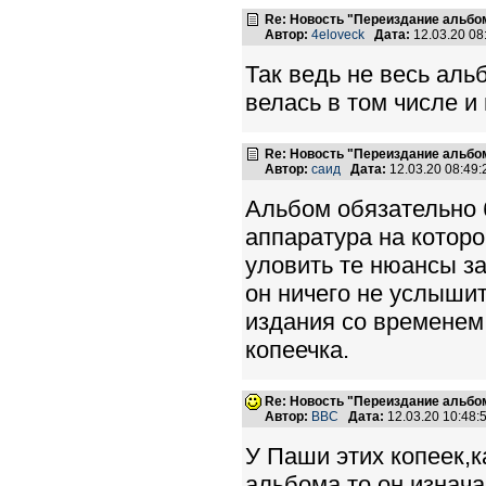
Re: Новость "Переиздание альбо
Автор:
4eloveck
Дата:
12.03.20 0
Так ведь не весь аль
велась в том числе и
Re: Новость "Переиздание альбо
Автор:
саид
Дата:
12.03.20 08:49
Альбом обязательно 
аппаратура на которо
уловить те нюансы з
он ничего не услышит
издания со временем
копеечка.
Re: Новость "Переиздание альбо
Автор:
BBC
Дата:
12.03.20 10:48
У Паши этих копеек,к
альбома,то он изнач