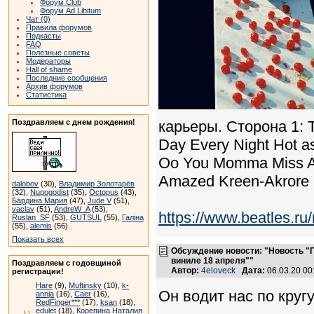
Форум Club
Форум Ad Libitum
Чат (0)
Правила форумов
Подкасты
FAQ
Полезные советы
Модераторы
Hall of shame
Последние сообщения
Архив форумов
Статистика
Поздравляем с днем рождения!
карьеры. Сторона 1: T
Day Every Night Hot 
Oo You Momma Miss Am
Amazed Kreen-Akrore
dalobov
(30),
Владимир Золотарёв
(32),
Nupogodist
(35),
Octopus
(43),
Бардина Мария
(47),
Jude V
(51),
vaclav
(51),
AndreW_A
(53),
https://www.beatles.
Ruslan_SF
(53),
GUTSUL
(55),
Галіна
(55),
alemis
(56)
Показать всех
Обсуждение новости: "Новость "
виниле 18 апреля""
Поздравляем с годовщиной
Автор:
4eloveck
Дата:
06.03.20 0
регистрации!
Hare
(9),
Muftinsky
(10),
k-
Он водит нас по кругу,
annja
(16),
Caer
(16),
RedFinger***
(17),
ksan
(18),
edulet
(18),
Корепина Наталия