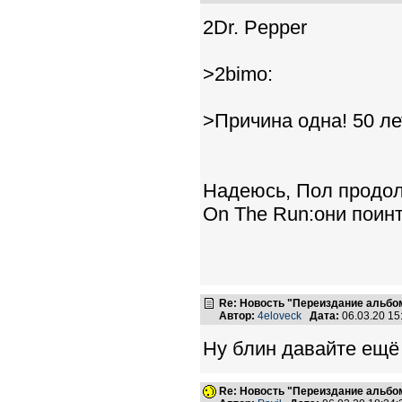
2Dr. Pepper
>2bimo:
>Причина одна! 50 ле
Надеюсь, Пол продол
On The Run:они поин
Re: Новость "Переиздание альбо
Автор:
4eloveck
Дата:
06.03.20 1
Ну блин давайте ещё 
Re: Новость "Переиздание альбо