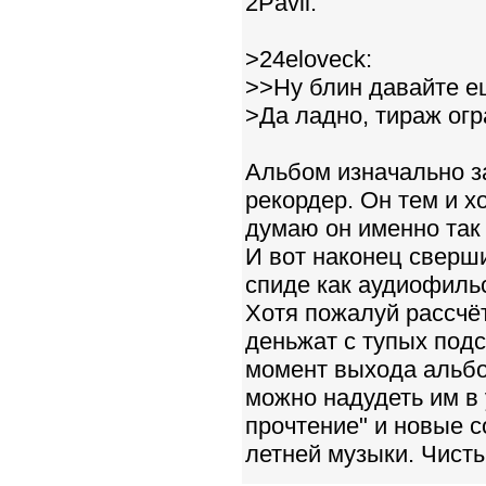
2Pavil:
>24eloveck:
>>Ну блин давайте ещ
>Да ладно, тираж огр
Альбом изначально з
рекордер. Он тем и 
думаю он именно так
И вот наконец сверши
спиде как аудиофильс
Хотя пожалуй рассчёт
деньжат с тупых под
момент выхода альбо
можно надудеть им в
прочтение" и новые 
летней музыки. Чисты