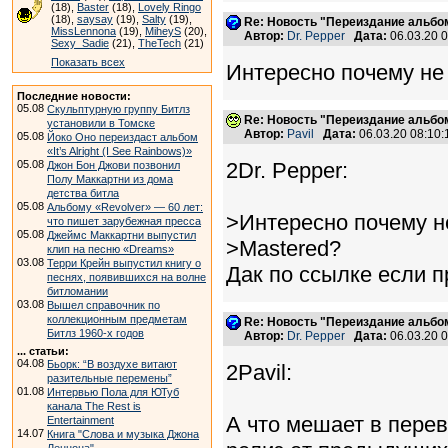
(18),
Baster
(18),
Lovely Ringo
(18),
saysay
(19),
Salty
(19),
Re: Новость "Переиздание альбо
MissLennona
(19),
MiheyS
(20),
Автор:
Dr. Pepper
Дата:
06.03.20 
Sexy_Sadie
(21),
TheTech
(21)
Показать всех
Интересно почему не 
Последние новости:
05.08
Скульптурную группу Битлз
Re: Новость "Переиздание альбо
установили в Томске
Автор:
Pavil
Дата:
06.03.20 08:10
05.08
Йоко Оно переиздаст альбом
«It’s Alright (I See Rainbows)»
05.08
2Dr. Pepper:
Джон Бон Джови позвонил
Полу Маккартни из дома
детства битла
05.08
Альбому «Revolver» — 60 лет:
>Интересно почему не
что пишет зарубежная пресса
05.08
Джеймс Маккартни выпустил
>Mastered?
клип на песню «Dreams»
03.08
Терри Крейн выпустил книгу о
Дак по ссылке если пр
песнях, появившихся на волне
битломании
03.08
Вышел справочник по
коллекционным предметам
Re: Новость "Переиздание альбо
Битлз 1960-х годов
Автор:
Dr. Pepper
Дата:
06.03.20 
... статьи:
04.08
Бьорк: “В воздухе витают
2Pavil:
разительные перемены”
01.08
Интервью Пола для ЮТуб
канала The Rest is
А что мешает в пере
Entertainment
14.07
Книга "Слова и музыка Джона