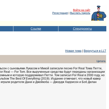
Войти на сайт
Регистрация
|
Выслать пароль
Ссылки
Спецпроекты
Новая тема
|
Вернуться в LLT
Цитата
ьсон с сыновьями Лукасом и Микой записали песню For Real Тома Петти,
 For Real — For Tom. Все вырученные средства будут переданы организации
домным и которую поддерживал Петти. Том записал For Real в 2000 году, но
ьбом The Best Of Everything (2019). Издание отмечает, что новый кавер
тти играли родители Дани и Джейкоба — Джордж Харрисон и Боб Дилан