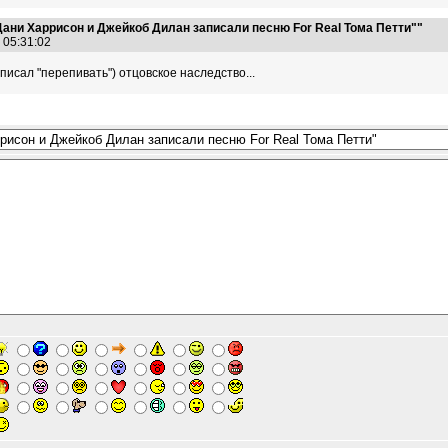
ани Харрисон и Джейкоб Дилан записали песню For Real Тома Петти""
9 05:31:02
аписал "перепивать") отцовское наследство...