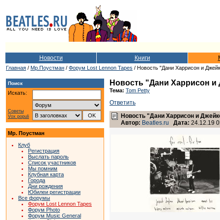
Новости
Книги
Главная
/
Мр.Поустман
/
Форум Lost Lennon Tapes
/ Новость "Дани Харрисон и Джейк
Новость "Дани Харрисон и 
Поиск
Тема:
Tom Petty
Искать:
Ответить
Советы
Новость "Дани Харрисон и Джейко
Vox populi
Автор:
Beatles.ru
Дата:
24.12.19 0
Мр. Поустман
Клуб
Регистрация
Выслать пароль
Список участников
Мы помним
Клубная карта
Города
Дни рождения
Юбилеи регистрации
Все форумы
Форум Lost Lennon Tapes
Форум Photo
Форум Music General