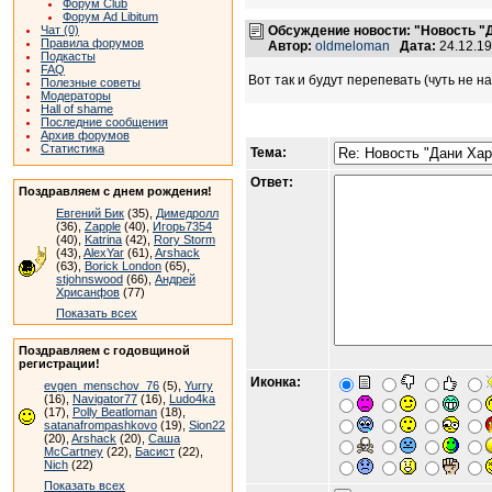
Форум Club
Форум Ad Libitum
Чат (0)
Обсуждение новости: "Новость "Д
Правила форумов
Автор:
oldmeloman
Дата:
24.12.1
Подкасты
FAQ
Вот так и будут перепевать (чуть не н
Полезные советы
Модераторы
Hall of shame
Последние сообщения
Архив форумов
Статистика
Тема:
Ответ:
Поздравляем с днем рождения!
Евгений Бик
(35),
Димедролл
(36),
Zapple
(40),
Игорь7354
(40),
Katrina
(42),
Rory Storm
(43),
AlexYar
(61),
Arshack
(63),
Borick London
(65),
stjohnswood
(66),
Андрей
Хрисанфов
(77)
Показать всех
Поздравляем с годовщиной
регистрации!
Иконка:
evgen_menschov_76
(5),
Yurry
(16),
Navigator77
(16),
Ludo4ka
(17),
Polly Beatloman
(18),
satanafrompashkovo
(19),
Sion22
(20),
Arshack
(20),
Саша
McCartney
(22),
Басист
(22),
Nich
(22)
Показать всех