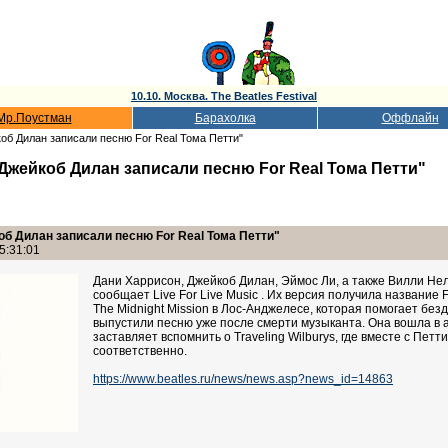
10.10. Москва. The Beatles Festival
Мр.Поустман
Барахолка
Оффлайн
об Дилан записали песню For Real Тома Петти"
Джейкоб Дилан записали песню For Real Тома Петти"
б Дилан записали песню For Real Тома Петти"
5:31:01
Дани Харрисон, Джейкоб Дилан, Эймос Ли, а также Вилли Нел
сообщает Live For Live Music . Их версия получила название
The Midnight Mission в Лос-Анджелесе, которая помогает без
выпустили песню уже после смерти музыканта. Она вошла в ал
заставляет вспомнить о Traveling Wilburys, где вместе с Пе
соответственно.
https://www.beatles.ru/news/news.asp?news_id=14863