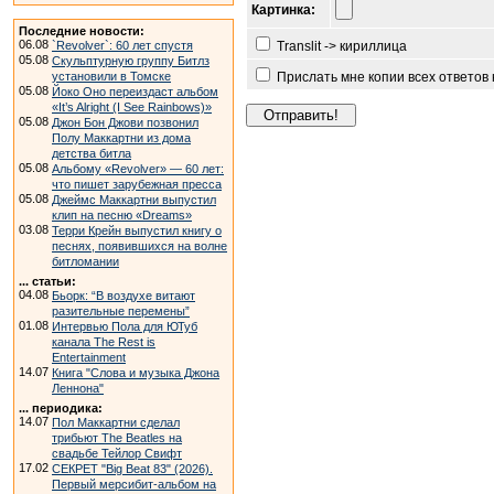
Картинка:
Последние новости:
06.08
`Revolver`: 60 лет спустя
Translit -> кириллица
05.08
Скульптурную группу Битлз
установили в Томске
Прислать мне копии всех ответов
05.08
Йоко Оно переиздаст альбом
«It’s Alright (I See Rainbows)»
05.08
Джон Бон Джови позвонил
Полу Маккартни из дома
детства битла
05.08
Альбому «Revolver» — 60 лет:
что пишет зарубежная пресса
05.08
Джеймс Маккартни выпустил
клип на песню «Dreams»
03.08
Терри Крейн выпустил книгу о
песнях, появившихся на волне
битломании
... статьи:
04.08
Бьорк: “В воздухе витают
разительные перемены”
01.08
Интервью Пола для ЮТуб
канала The Rest is
Entertainment
14.07
Книга "Слова и музыка Джона
Леннона"
... периодика:
14.07
Пол Маккартни сделал
трибьют The Beatles на
свадьбе Тейлор Свифт
17.02
СЕКРЕТ "Big Beat 83" (2026).
Первый мерсибит-альбом на