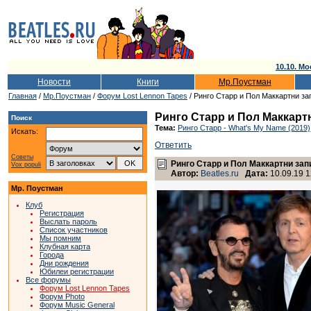
10.10. Мо
Новости
Книги
Мр.Поустман
Главная
/
Мр.Поустман
/
Форум Lost Lennon Tapes
/ Ринго Старр и Пол Маккартни з
Ринго Старр и Пол Маккарт
Поиск
Тема:
Ринго Старр - What's My Name (2019)
Искать:
Ответить
Советы
Ринго Старр и Пол Маккартни за
Vox populi
Автор:
Beatles.ru
Дата:
10.09.19 1
Мр. Поустман
Клуб
Регистрация
Выслать пароль
Список участников
Мы помним
Клубная карта
Города
Дни рождения
Юбилеи регистрации
Все форумы
Форум Lost Lennon Tapes
Форум Photo
Форум Music General