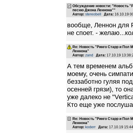
Обсуждение новости: "Новость "
песню Джона Леннона""
Автор:
stereobell
Дата:
16.10.19 
вообще, Леннон для Р
не споет. - желаю...ко
Re: Новость "Ринго Старр и Пол
Леннона"
Автор:
zand
Дата:
17.10.19 13:38
А тем временем альбо
моему, очень симпати
беззаботно гуляя под
осенней грязи), то он
уже далеко не "Vertic
Кто еще уже послуш
Re: Новость "Ринго Старр и Пол
Леннона"
Автор:
koderr
Дата:
17.10.19 15: