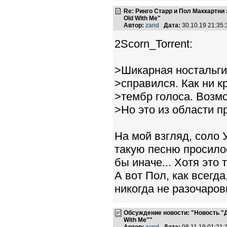
Re: Ринго Старр и Пол Маккартн
Old With Me"
Автор:
zand
Дата:
30.10.19 21:35
2Scorn_Torrent:
>Шикарная ностальги
>справился. Как ни к
>тембр голоса. Возм
>Но это из области 
На мой взгляд, соло 
такую песню просило
бы иначе... Хотя это
А вот Пол, как всегд
никогда не разочаров
Обсуждение новости: "Новость "Д
With Me""