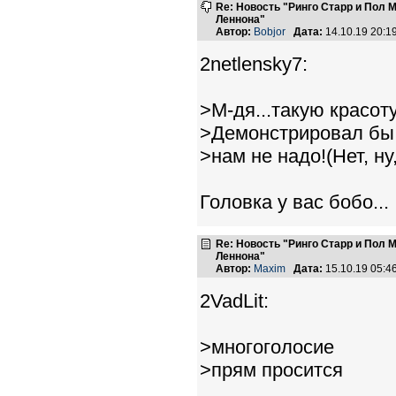
Re: Новость "Ринго Старр и Пол
Леннона"
Автор:
Bobjor
Дата:
14.10.19 20:
2netlensky7:
>М-дя...такую красоту
>Демонстрировал бы 
>нам не надо!(Нет, ну,
Головка у вас бобо...
Re: Новость "Ринго Старр и Пол
Леннона"
Автор:
Maxim
Дата:
15.10.19 05:
2VadLit:
>многоголосие
>прям просится