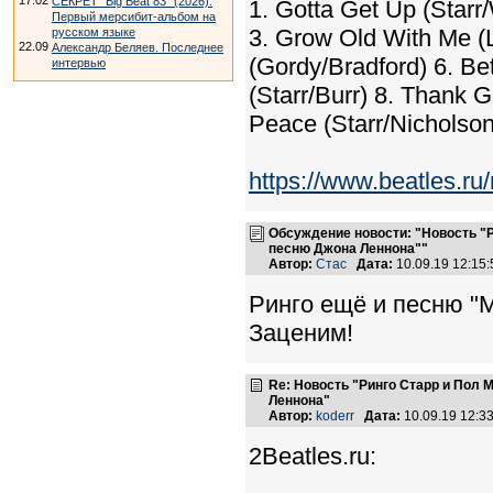
17.02
СЕКРЕТ "Big Beat 83" (2026).
1. Gotta Get Up (Starr/
Первый мерсибит-альбом на
3. Grow Old With Me (L
русском языке
22.09
Александр Беляев. Последнее
(Gordy/Bradford) 6. Be
интервью
(Starr/Burr) 8. Thank 
Peace (Starr/Nicholso
https://www.beatles.
Обсуждение новости: "Новость "
песню Джона Леннона""
Автор:
Стас
Дата:
10.09.19 12:1
Ринго ещё и песню "M
Заценим!
Re: Новость "Ринго Старр и Пол
Леннона"
Автор:
koderr
Дата:
10.09.19 12:
2Beatles.ru: