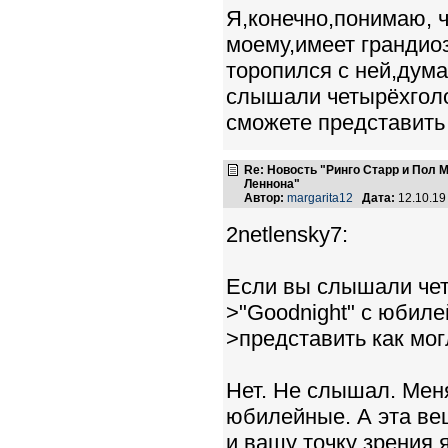
Я,конечно,понимаю, ч
моему,имеет грандио
торопился с ней,дум
слышали четырёхголо
сможете представить 
Re: Новость "Ринго Старр и Пол
Леннона"
Автор:
margarita12
Дата:
12.10.19
2netlensky7:
Если вы слышали че
>"Goodnight" c юбиле
>представить как мог
Нет. Не слышал. Мен
юбилейные. А эта ве
и вашу точку зрения 