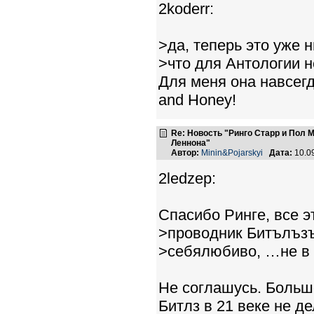
2koderr:
>да, теперь это уже н
>что для Антологии н
Для меня она навсегд
and Honey!
Re: Новость "Ринго Старр и Пол
Леннона"
Автор:
Minin&Pojarskyi
Дата:
10.0
2ledzep:
Спасибо Ринге, все 
>проводник Битълъзъ
>себялюбиво, …не в 
Не соглашусь. Больше
Битлз в 21 веке не д