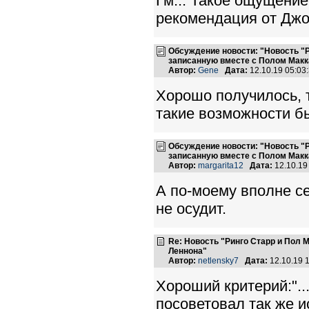
Гм... Такое ощущение
рекомендация от Джон
Обсуждение новости: "Новость "
записанную вместе с Полом Макк
Автор:
Gene
Дата:
12.10.19 05:0
Хорошо получилось, 
такие возможности бы
Обсуждение новости: "Новость "
записанную вместе с Полом Макк
Автор:
margarita12
Дата:
12.10.19
А по-моему вполне се
не осудит.
Re: Новость "Ринго Старр и Пол
Леннона"
Автор:
netlensky7
Дата:
12.10.19 
Хороший критерий:"..
посоветовал так же исп