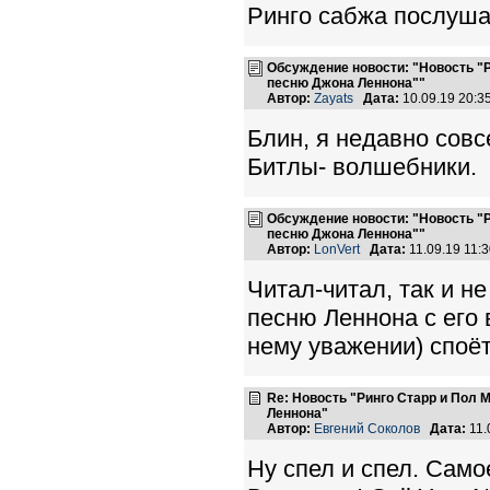
Ринго сабжа послуша
Обсуждение новости: "Новость "
песню Джона Леннона""
Автор:
Zayats
Дата:
10.09.19 20:
Блин, я недавно совсе
Битлы- волшебники.
Обсуждение новости: "Новость "
песню Джона Леннона""
Автор:
LonVert
Дата:
11.09.19 11:
Читал-читал, так и н
песню Леннона с его 
нему уважении) споёт
Re: Новость "Ринго Старр и Пол
Леннона"
Автор:
Евгений Соколов
Дата:
11.
Ну спел и спел. Само