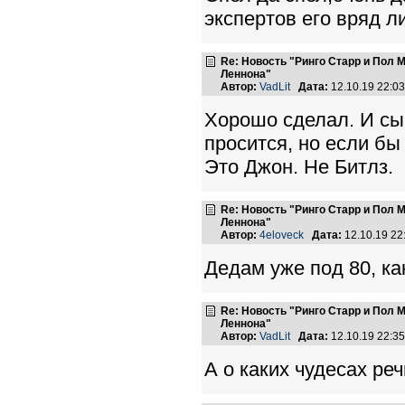
экспертов его вряд л
Re: Новость "Ринго Старр и Пол
Леннона"
Автор:
VadLit
Дата:
12.10.19 22:0
Хорошо сделал. И сы
просится, но если бы
Это Джон. Не Битлз.
Re: Новость "Ринго Старр и Пол
Леннона"
Автор:
4eloveck
Дата:
12.10.19 2
Дедам уже под 80, ка
Re: Новость "Ринго Старр и Пол
Леннона"
Автор:
VadLit
Дата:
12.10.19 22:3
А о каких чудесах реч