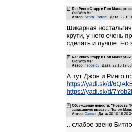
Re: Ринго Старр и Пол Маккартн
Old With Me"
Автор:
Scorn_Torrent
Дата:
22.10.
Шикарная ностальгиче
крути, у него очень 
сделать и лучше. Но 
Re: Ринго Старр и Пол Маккартн
Old With Me"
Автор:
neboslov
Дата:
22.10.19 0
А тут Джон и Ринго п
https://yadi.sk/d/6Q
https://yadi.sk/d/7Y
Обсуждение новости: "Новость "
записанную вместе с Полом Макк
Автор:
Сашко
Дата:
30.10.19 20:
...слабое звено Битл