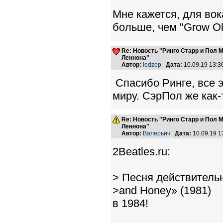
Мне кажется, для во
больше, чем "Grow Ol
Re: Новость "Ринго Старр и Пол
Леннона"
Автор:
ledzep
Дата:
10.09.19 13:
Спасибо Ринге, все 
миру. СэрПол же как-
Re: Новость "Ринго Старр и Пол
Леннона"
Автор:
Валерьич
Дата:
10.09.19 
2Beatles.ru:
> Песня действитель
>and Honey» (1981)
в 1984!