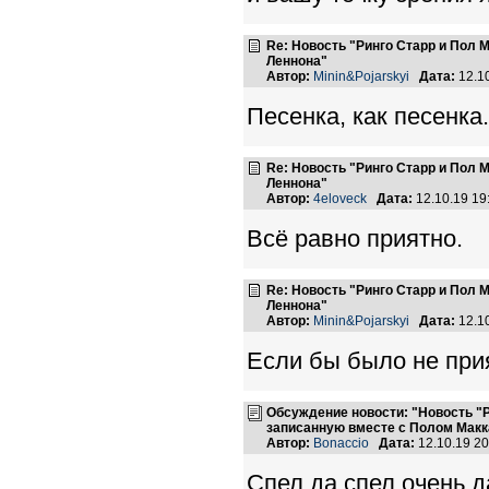
Re: Новость "Ринго Старр и Пол
Леннона"
Автор:
Minin&Pojarskyi
Дата:
12.1
Песенка, как песенка
Re: Новость "Ринго Старр и Пол
Леннона"
Автор:
4eloveck
Дата:
12.10.19 1
Всё равно приятно.
Re: Новость "Ринго Старр и Пол
Леннона"
Автор:
Minin&Pojarskyi
Дата:
12.1
Если бы было не прия
Обсуждение новости: "Новость "
записанную вместе с Полом Макк
Автор:
Bonaccio
Дата:
12.10.19 2
Спел да спел,очень д