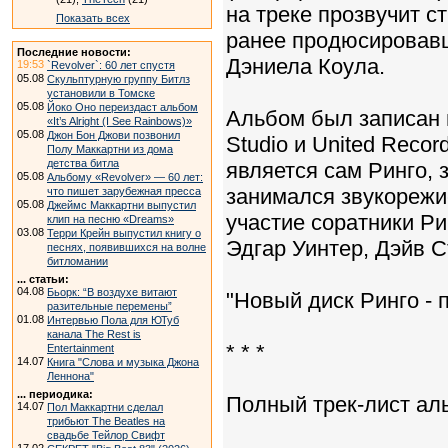
на треке прозвучит с
Показать всех
ранее продюсировавше
Последние новости:
Дэниела Коула.
19:53
`Revolver`: 60 лет спустя
05.08
Скульптурную группу Битлз
установили в Томске
05.08
Йоко Оно переиздаст альбом
Альбом был записан 
«It’s Alright (I See Rainbows)»
05.08
Джон Бон Джови позвонил
Studio и United Reco
Полу Маккартни из дома
детства битла
является сам Ринго,
05.08
Альбому «Revolver» — 60 лет:
занимался звукорежи
что пишет зарубежная пресса
05.08
Джеймс Маккартни выпустил
участие соратники Рин
клип на песню «Dreams»
03.08
Терри Крейн выпустил книгу о
Эдгар Уинтер, Дэйв С
песнях, появившихся на волне
битломании
... статьи:
04.08
Бьорк: “В воздухе витают
"Новый диск Ринго - 
разительные перемены”
01.08
Интервью Пола для ЮТуб
канала The Rest is
* * *
Entertainment
14.07
Книга "Слова и музыка Джона
Леннона"
... периодика:
Полный трек-лист ал
14.07
Пол Маккартни сделал
трибьют The Beatles на
свадьбе Тейлор Свифт