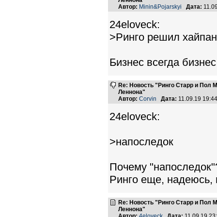
Леннона"
Автор:
Minin&Pojarskyi
Дата:
11.0
24eloveck:
>Ринго решил хайпан
Бизнес всегда бизнес
Re: Новость "Ринго Старр и Пол
Леннона"
Автор:
Corvin
Дата:
11.09.19 19:
24eloveck:
>напоследок
Почему "напоследок"
Ринго еще, надеюсь,
Re: Новость "Ринго Старр и Пол
Леннона"
Автор:
4eloveck
Дата:
11.09.19 2