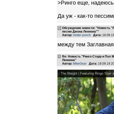
>Ринго еще, надеюсь
Да уж - как-то пессим
Обсуждение новости: "Новость "
песню Джона Леннона""
Автор:
mister ponch
Дата:
18.09.1
между тем Заглавная
Re: Новость "Ринго Старр и Пол
Леннона"
Автор:
MikeGear
Дата:
18.09.19 2
The Weight | Featuring Ringo Starr