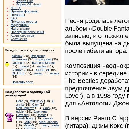
Форум Club
Форум Ad Libitum
Чат (0)
Правила форумов
Подкасты
FAQ
Песня родилась летом
Полезные советы
Модераторы
альбом «Double Fanta
Hall of shame
Последние сообщения
записью, и отложил 
Архив форумов
Статистика
была выпущена на дис
после гибели автора.
Поздравляем с днем рождения!
dalobov
(30),
Владимир
Золотарёв
(32),
Nupogodist
(35),
Octopus
(43),
Бардина Мария
Композиция неоднокр
(47),
Jude V
(51),
vaclav
(51),
AndreW_A
(53),
Ruslan_SF
(53),
истории - в середин
GUTSUL
(55),
Галіна
(55),
alemis
(56)
The Beatles доработа
Показать всех
предпочтение двум др
Поздравляем с годовщиной
Love"), а в 1998 год
регистрации!
Hare
(9),
Muftinsky
(10),
k-
для «Антологии Джон
annja
(16),
Caer
(16),
RedFinger***
(17),
ksan
(18),
edulet
(18),
Корепина
Наталия
(18),
Baster
(18),
В версии Ринго Стар
Lovely Ringo
(18),
saysay
(19),
Salty
(19),
MissLennona
(гитара), Джим Кокс 
(19),
MiheyS
(20),
Sexy_Sadie
(21),
TheTech
(21)