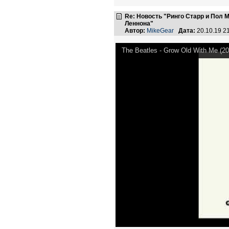
Re: Новость "Ринго Старр и Пол
Леннона"
Автор:
MikeGear
Дата:
20.10.19 2
The Beatles - Grow Old With Me (2