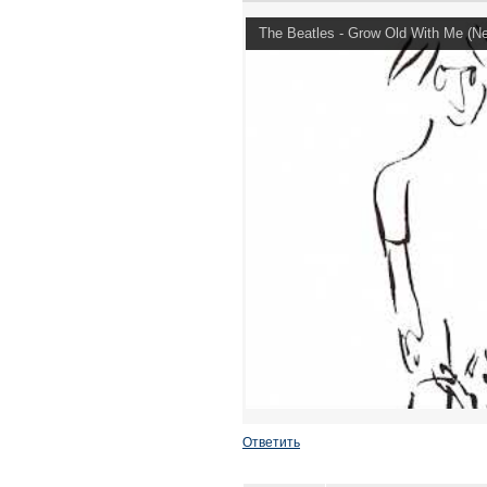
The Beatles - Grow Old With Me (N
Ответить