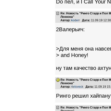
Dо пел, и I Call Your 
Re: Новость "Ринго Старр и Пол
Леннона"
Автор:
koderr
Дата:
11.09.19 12:
2Валерьич:
>Для меня она навсег
> and Honey!
ну там качество ахтунг
Re: Новость "Ринго Старр и Пол
Леннона"
Автор:
4eloveck
Дата:
11.09.19 1
Ринго решил хайпану
Re: Новость "Ринго Старр и Пол