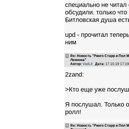
специально не читал 
обсудили. только что
Битловская душа есть
upd - прочитал тепер
ним
Re: Новость "Ринго Старр и Пол
Леннона"
Автор:
VadLit
Дата:
17.10.19 17:1
2zand:
>Кто еще уже послу
Я послушал. Только о
ролл!
Re: Новость "Ринго Старр и Пол