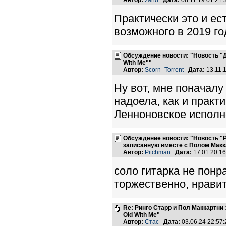
Автор:
zand
Дата:
08.11.19 01:21
Практически это и ес
возможного в 2019 год
Обсуждение новости: "Новость "Д
With Me""
Автор:
Scorn_Torrent
Дата:
13.11.
Ну вот, мне поначалу
надоела, как и практи
Ленноновское исполн
Обсуждение новости: "Новость "
записанную вместе с Полом Макк
Автор:
Pitchman
Дата:
17.01.20 1
соло гитарка не понр
торжественно, нрави
Re: Ринго Старр и Пол Маккартн
Old With Me"
Автор:
Стас
Дата:
03.06.24 22:5