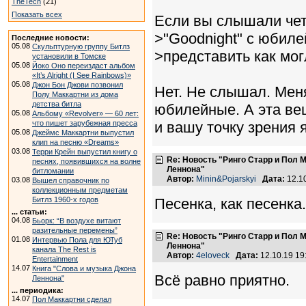
TheTech
(21)
Показать всех
Если вы слышали че
>"Goodnight" c юбиле
Последние новости:
05.08
Скульптурную группу Битлз
>представить как мог
установили в Томске
05.08
Йоко Оно переиздаст альбом
«It’s Alright (I See Rainbows)»
05.08
Джон Бон Джови позвонил
Нет. Не слышал. Мен
Полу Маккартни из дома
детства битла
юбилейные. А эта ве
05.08
Альбому «Revolver» — 60 лет:
что пишет зарубежная пресса
и вашу точку зрения 
05.08
Джеймс Маккартни выпустил
клип на песню «Dreams»
03.08
Терри Крейн выпустил книгу о
Re: Новость "Ринго Старр и Пол
песнях, появившихся на волне
Леннона"
битломании
Автор:
Minin&Pojarskyi
Дата:
12.1
03.08
Вышел справочник по
коллекционным предметам
Битлз 1960-х годов
Песенка, как песенка
... статьи:
04.08
Бьорк: “В воздухе витают
разительные перемены”
Re: Новость "Ринго Старр и Пол
01.08
Интервью Пола для ЮТуб
Леннона"
канала The Rest is
Автор:
4eloveck
Дата:
12.10.19 1
Entertainment
14.07
Книга "Слова и музыка Джона
Всё равно приятно.
Леннона"
... периодика:
14.07
Пол Маккартни сделал