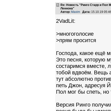
Re: Новость "Ринго Старр и Пол
Леннона"
Автор:
Maxim
Дата:
15.10.19 05:
2VadLit:
>многоголосие
>прям просится
Господа, какое ещё м
Это песня, которую 
состаримся вместе, 
тобой вдвоём. Вещь 
тут абсолютно против
петь Джон, адресуя Й
Пол мог бы спеть, но
Версия Ринго получил