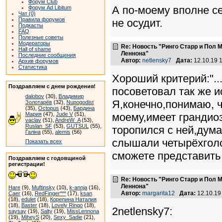
Форум Club
А по-моему вполне се
Форум Ad Libitum
Чат (0)
Правила форумов
не осудит.
Подкасты
FAQ
Полезные советы
Модераторы
Re: Новость "Ринго Старр и Пол
Hall of shame
Леннона"
Последние сообщения
Автор:
netlensky7
Дата:
12.10.19 
Архив форумов
Статистика
Хороший критерий:"..
Поздравляем с днем рождения!
посоветовал так же исп
dalobov
(30),
Владимир
Я,конечно,понимаю, ч
Золотарёв
(32),
Nupogodist
(35),
Octopus
(43),
Бардина
Мария
(47),
Jude V
(51),
моему,имеет грандио
vaclav
(51),
AndreW_A
(53),
Ruslan_SF
(53),
GUTSUL
(55),
торопился с ней,дум
Галіна
(55),
alemis
(56)
слышали четырёхголо
Показать всех
сможете представить 
Поздравляем с годовщиной
регистрации!
Re: Новость "Ринго Старр и Пол
Леннона"
Hare
(9),
Muftinsky
(10),
k-annja
(16),
Автор:
margarita12
Дата:
12.10.19
Caer
(16),
RedFinger***
(17),
ksan
(18),
edulet
(18),
Корепина Наталия
(18),
Baster
(18),
Lovely Ringo
(18),
2netlensky7:
saysay
(19),
Salty
(19),
MissLennona
(19),
MiheyS
(20),
Sexy_Sadie
(21),