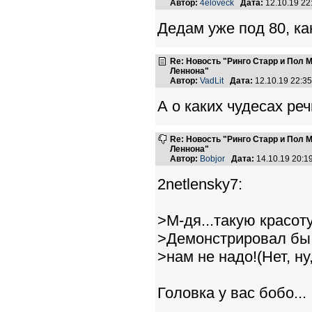
Автор:
4eloveck
Дата:
12.10.19 2
Дедам уже под 80, ка
Re: Новость "Ринго Старр и Пол
Леннона"
Автор:
VadLit
Дата:
12.10.19 22:3
А о каких чудесах реч
Re: Новость "Ринго Старр и Пол
Леннона"
Автор:
Bobjor
Дата:
14.10.19 20:
2netlensky7:
>М-дя...такую красоту
>Демонстрировал бы 
>нам не надо!(Нет, ну,
Головка у вас бобо...