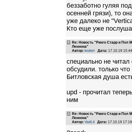
беззаботно гуляя под
осенней грязи), то он
уже далеко не "Vertic
Кто еще уже послуш
Re: Новость "Ринго Старр и Пол
Леннона"
Автор:
koderr
Дата:
17.10.19 15:
специально не читал 
обсудили. только что
Битловская душа есть
upd - прочитал тепер
ним
Re: Новость "Ринго Старр и Пол
Леннона"
Автор:
VadLit
Дата:
17.10.19 17:1