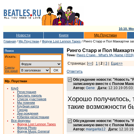
10.10. Мо
Новости
Книги
Мр.Поустман
Главная
/
Мр.Поустман
/
Форум Lost Lennon Tapes
/ Ринго Старр и Пол Маккартни з
Ринго Старр и Пол Маккарт
Поиск
Тема:
Ринго Старр - What's My Name (2019)
Искать:
Страницы: [
<<
]
1
|
2
|
3
|
Еще>>
Советы
Vox populi
Ответить
Обсуждение новости: "Новость "
Мр. Поустман
записанную вместе с Полом Макк
Автор:
Gene
Дата:
12.10.19 05:0
Клуб
Регистрация
Выслать пароль
Хорошо получилось, 
Список участников
Мы помним
такие возможности бы
Клубная карта
Города
Дни рождения
Юбилеи регистрации
Все форумы
Обсуждение новости: "Новость "
Форум Lost Lennon Tapes
записанную вместе с Полом Макк
Форум Photo
Автор:
margarita12
Дата:
12.10.19
Форум Music General