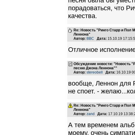
песня была бы уместна
порадоваться, что Ри
качества.
Re: Новость "Ринго Старр и Пол
Леннона"
Автор:
BBC
Дата:
15.10.19 17:15
Отличное исполнение 
Обсуждение новости: "Новость "
песню Джона Леннона""
Автор:
stereobell
Дата:
16.10.19 
вообще, Леннон для Р
не споет. - желаю...ко
Re: Новость "Ринго Старр и Пол
Леннона"
Автор:
zand
Дата:
17.10.19 13:38
А тем временем альбо
моему, очень симпати