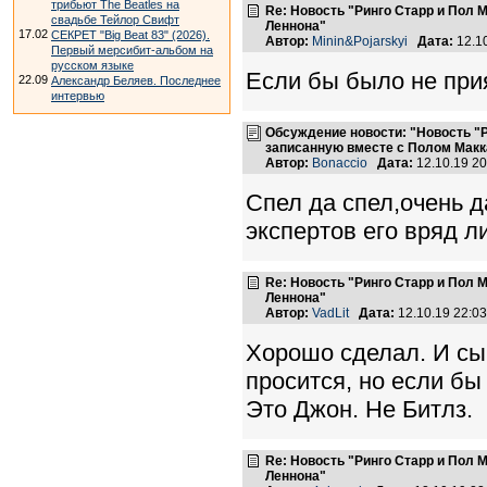
трибьют The Beatles на
Re: Новость "Ринго Старр и Пол
свадьбе Тейлор Свифт
Леннона"
17.02
СЕКРЕТ "Big Beat 83" (2026).
Автор:
Minin&Pojarskyi
Дата:
12.1
Первый мерсибит-альбом на
русском языке
Если бы было не прия
22.09
Александр Беляев. Последнее
интервью
Обсуждение новости: "Новость "
записанную вместе с Полом Макк
Автор:
Bonaccio
Дата:
12.10.19 2
Спел да спел,очень д
экспертов его вряд л
Re: Новость "Ринго Старр и Пол
Леннона"
Автор:
VadLit
Дата:
12.10.19 22:0
Хорошо сделал. И сы
просится, но если бы
Это Джон. Не Битлз.
Re: Новость "Ринго Старр и Пол
Леннона"