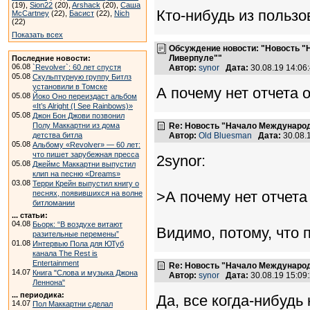
(19),
Sion22
(20),
Arshack
(20),
Саша
Кто-нибудь из пользо
McCartney
(22),
Басист
(22),
Nich
(22)
Показать всех
Обсуждение новости: "Новость "
Ливерпуле""
Последние новости:
06.08
`Revolver`: 60 лет спустя
Автор:
synor
Дата:
30.08.19 14:0
05.08
Скульптурную группу Битлз
установили в Томске
А почему нет отчета 
05.08
Йоко Оно переиздаст альбом
«It’s Alright (I See Rainbows)»
05.08
Джон Бон Джови позвонил
Полу Маккартни из дома
Re: Новость "Начало Международ
детства битла
Автор:
Old Bluesman
Дата:
30.08.
05.08
Альбому «Revolver» — 60 лет:
что пишет зарубежная пресса
2synor:
05.08
Джеймс Маккартни выпустил
клип на песню «Dreams»
03.08
Терри Крейн выпустил книгу о
>А почему нет отчета
песнях, появившихся на волне
битломании
... статьи:
04.08
Бьорк: “В воздухе витают
Видимо, потому, что 
разительные перемены”
01.08
Интервью Пола для ЮТуб
канала The Rest is
Entertainment
Re: Новость "Начало Международ
14.07
Книга "Слова и музыка Джона
Автор:
synor
Дата:
30.08.19 15:0
Леннона"
... периодика:
Да, все когда-нибудь 
14.07
Пол Маккартни сделал