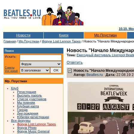
10.10. Мо
Новости
Книги
Мр.Поустман
Главная
/
Мр.Поустман
/
Форум Lost Lennon Tapes
/ Новость "Начало Международног
Новость "Начало Междунар
Поиск
Тема:
Ежегодный фестиваль Liverpool Beatl
Искать:
Ответить
Советы
Новость "Начало Международног
Vox populi
Автор:
Beatles.ru
Дата:
22.08.19 2
Мр. Поустман
Клуб
Регистрация
Выслать пароль
Список участников
Мы помним
Клубная карта
Города
Дни рождения
Юбилеи регистрации
Все форумы
Форум Lost Lennon Tapes
Форум Photo
Форум Music General