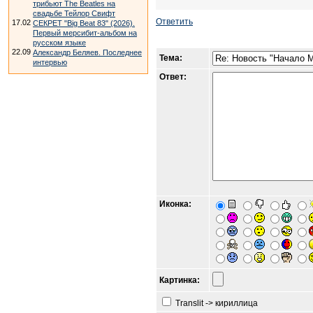
трибьют The Beatles на
свадьбе Тейлор Свифт
Ответить
17.02
СЕКРЕТ "Big Beat 83" (2026).
Первый мерсибит-альбом на
русском языке
22.09
Александр Беляев. Последнее
Тема:
интервью
Ответ:
Иконка:
Картинка:
Translit -> кириллица