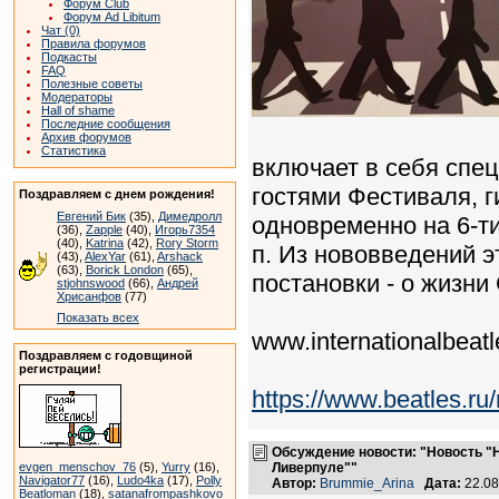
Форум Club
Форум Ad Libitum
Чат (0)
Правила форумов
Подкасты
FAQ
Полезные советы
Модераторы
Hall of shame
Последние сообщения
Архив форумов
Статистика
включает в себя спе
гостями Фестиваля, 
Поздравляем с днем рождения!
Евгений Бик
(35),
Димедролл
одновременно на 6-ти
(36),
Zapple
(40),
Игорь7354
(40),
Katrina
(42),
Rory Storm
п. Из нововведений э
(43),
AlexYar
(61),
Arshack
(63),
Borick London
(65),
постановки - о жизни 
stjohnswood
(66),
Андрей
Хрисанфов
(77)
Показать всех
www.internationalbea
Поздравляем с годовщиной
регистрации!
https://www.beatles.
Обсуждение новости: "Новость "
evgen_menschov_76
(5),
Yurry
(16),
Ливерпуле""
Navigator77
(16),
Ludo4ka
(17),
Polly
Автор:
Brummie_Arina
Дата:
22.08
Beatloman
(18),
satanafrompashkovo