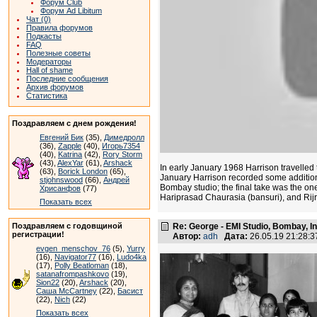
Форум Club
Форум Ad Libitum
Чат (0)
Правила форумов
Подкасты
FAQ
Полезные советы
Модераторы
Hall of shame
Последние сообщения
Архив форумов
Статистика
Поздравляем с днем рождения!
Евгений Бик
(35),
Димедролл
(36),
Zapple
(40),
Игорь7354
(40),
Katrina
(42),
Rory Storm
(43),
AlexYar
(61),
Arshack
In early January 1968 Harrison travelle
(63),
Borick London
(65),
January Harrison recorded some additional
stjohnswood
(66),
Андрей
Bombay studio; the final take was the o
Хрисанфов
(77)
Hariprasad Chaurasia (bansuri), and Rijr
Показать всех
Поздравляем с годовщиной
Re: George - EMI Studio, Bombay, I
регистрации!
Автор:
adh
Дата:
26.05.19 21:28:
evgen_menschov_76
(5),
Yurry
(16),
Navigator77
(16),
Ludo4ka
(17),
Polly Beatloman
(18),
satanafrompashkovo
(19),
Sion22
(20),
Arshack
(20),
Саша McCartney
(22),
Басист
(22),
Nich
(22)
Показать всех