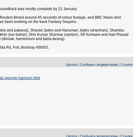
oundtrack was mostly complete by 12 January.
s. Reuters filmed around 45 seconds of colour footage, and BBC News shot
 have been working on the track Fantasy Sequins.
(tabla and pakavaj), Sharad Jadev and Hanuman Jadev (shanhais), Shambu-
akher (sur-bahar), Shiv Kumar Sharmar (santorr), SR Kenkare and Hari Prasad
d (dholak, harmonium and tabla-tarang).
ehta Rd, Fort, Bombay 400001.
Цитата
Сообщить модераторам
Ссылка
|
|
ic-george-harrison.html
Цитата
Сообщить модераторам
Ссылка
|
|