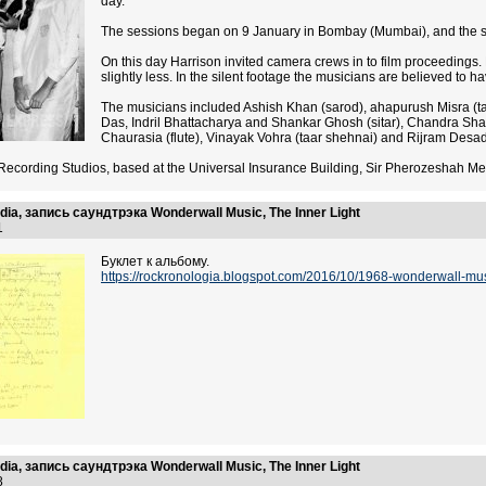
day.
The sessions began on 9 January in Bombay (Mumbai), and the s
On this day Harrison invited camera crews in to film proceeding
slightly less. In the silent footage the musicians are believed to
The musicians included Ashish Khan (sarod), ahapurush Misra 
Das, Indril Bhattacharya and Shankar Ghosh (sitar), Chandra Sh
Chaurasia (flute), Vinayak Vohra (taar shehnai) and Rijram Desa
Recording Studios, based at the Universal Insurance Building, Sir Pherozeshah M
ndia, запись саундтрэка Wonderwall Music, The Inner Light
11
Буклет к альбому.
https://rockronologia.blogspot.com/2016/10/1968-wonderwall-mus
ndia, запись саундтрэка Wonderwall Music, The Inner Light
58