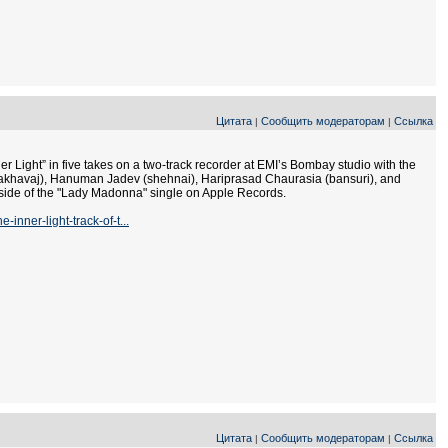
Цитата
Сообщить модераторам
Ссылка
|
|
 Light” in five takes on a two-track recorder at EMI’s Bombay studio with the
pakhavaj), Hanuman Jadev (shehnai), Hariprasad Chaurasia (bansuri), and
side of the "Lady Madonna" single on Apple Records.
nner-light-track-of-t...
Цитата
Сообщить модераторам
Ссылка
|
|