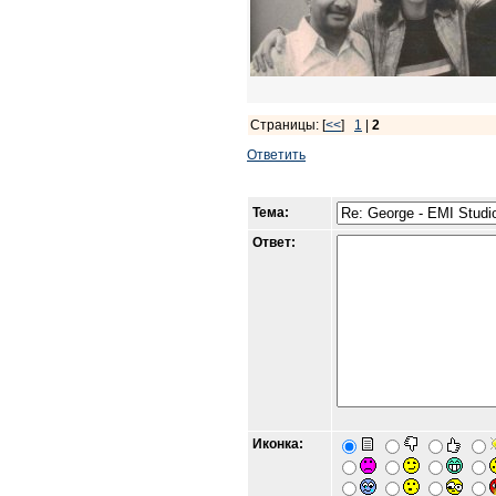
Страницы: [
<<
]
1
|
2
Ответить
Тема:
Ответ:
Иконка: