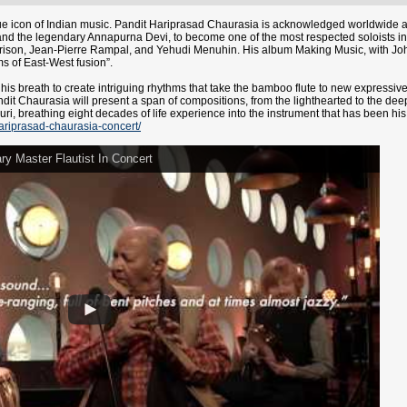
rue icon of Indian music. Pandit Hariprasad Chaurasia is acknowledged worldwide as
 the legendary Annapurna Devi, to become one of the most respected soloists in t
arrison, Jean-Pierre Rampal, and Yehudi Menuhin. His album Making Music, with Joh
s of East-West fusion”.
his breath to create intriguing rhythms that take the bamboo flute to new expressi
t Chaurasia will present a span of compositions, from the lighthearted to the deepl
uri, breathing eight decades of life experience into the instrument that has been h
ariprasad-chaurasia-concert/
y Master Flautist In Concert