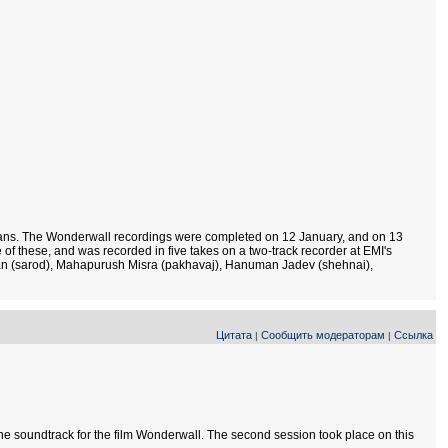
cians. The Wonderwall recordings were completed on 12 January, and on 13
 of these, and was recorded in five takes on a two-track recorder at EMI's
Khan (sarod), Mahapurush Misra (pakhavaj), Hanuman Jadev (shehnai),
Цитата
Сообщить модераторам
Ссылка
|
|
he soundtrack for the film Wonderwall. The second session took place on this