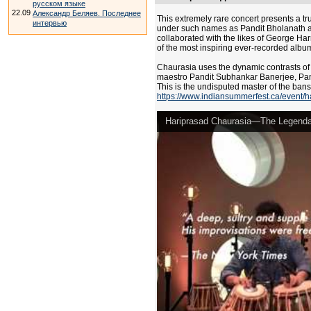
русском языке
22.09
Александр Беляев. Последнее
This extremely rare concert presents a t
интервью
under such names as Pandit Bholanath and
collaborated with the likes of George H
of the most inspiring ever-recorded album
Chaurasia uses the dynamic contrasts of 
maestro Pandit Subhankar Banerjee, Pandi
This is the undisputed master of the bans
https://www.indiansummerfest.ca/event/h
Hariprasad Chaurasia—The Legendar