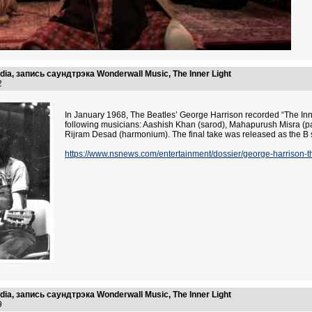
ndia, запись саундтрэка Wonderwall Music, The Inner Light
02
In January 1968, The Beatles’ George Harrison recorded “The Inner
following musicians: Aashish Khan (sarod), Mahapurush Misra (
Rijram Desad (harmonium). The final take was released as the B 
https://www.nsnews.com/entertainment/dossier/george-harrison-the-i
ndia, запись саундтрэка Wonderwall Music, The Inner Light
29