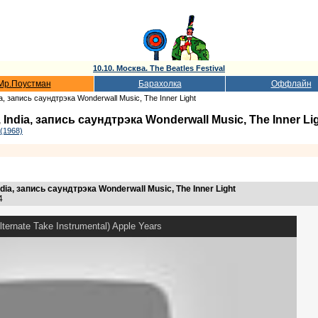
10.10. Москва. The Beatles Festival
Мр.Поустман
Барахолка
Оффлайн
ia, запись саундтрэка Wonderwall Music, The Inner Light
 India, запись саундтрэка Wonderwall Music, The Inner Li
(1968)
ndia, запись саундтрэка Wonderwall Music, The Inner Light
34
Alternate Take Instrumental) Apple Years