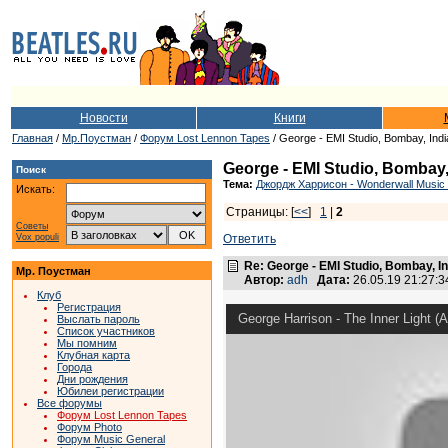
Новости
Книги
Главная
/
Мр.Поустман
/
Форум Lost Lennon Tapes
/ George - EMI Studio, Bombay, Ind
George - EMI Studio, Bombay,
Поиск
Тема:
Джордж Харрисон - Wonderwall Music 
Искать:
Страницы: [
<<
]
1
|
2
Советы
Vox populi
Ответить
Re: George - EMI Studio, Bombay, I
Мр. Поустман
Автор:
adh
Дата:
26.05.19 21:27:
Клуб
Регистрация
George Harrison - The Inner Light (
Выслать пароль
Список участников
Мы помним
Клубная карта
Города
Дни рождения
Юбилеи регистрации
Все форумы
Форум Lost Lennon Tapes
Форум Photo
Форум Music General