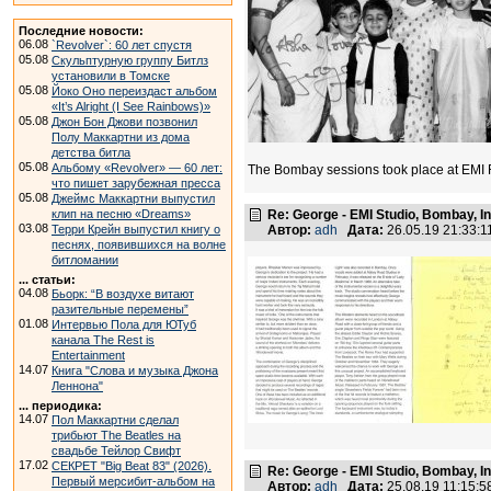
Последние новости:
06.08
`Revolver`: 60 лет спустя
05.08
Скульптурную группу Битлз
установили в Томске
05.08
Йоко Оно переиздаст альбом
«It’s Alright (I See Rainbows)»
05.08
Джон Бон Джови позвонил
Полу Маккартни из дома
детства битла
05.08
Альбому «Revolver» — 60 лет:
The Bombay sessions took place at EMI 
что пишет зарубежная пресса
05.08
Джеймс Маккартни выпустил
клип на песню «Dreams»
Re: George - EMI Studio, Bombay, I
03.08
Терри Крейн выпустил книгу о
Автор:
adh
Дата:
26.05.19 21:33:
песнях, появившихся на волне
битломании
... статьи:
04.08
Бьорк: “В воздухе витают
разительные перемены”
01.08
Интервью Пола для ЮТуб
канала The Rest is
Entertainment
14.07
Книга "Слова и музыка Джона
Леннона"
... периодика:
14.07
Пол Маккартни сделал
трибьют The Beatles на
свадьбе Тейлор Свифт
17.02
СЕКРЕТ "Big Beat 83" (2026).
Re: George - EMI Studio, Bombay, I
Первый мерсибит-альбом на
Автор:
adh
Дата:
25.08.19 11:15: