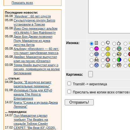
Показать всех
Последние новости:
06.08
`Revolver`: 60 лет спустя
05.08
Скульптурную группу Битлз
установили в Томске
05.08
Йоко Оно переиздаст альбом
«It’s Alright (I See Rainbows)»
05.08
Джон Бон Джови позвонил
Полу Маккартни из дома
Иконка:
детства битла
05.08
Альбому «Revolver» — 60 лет:
что пишет зарубежная пресса
05.08
Джеймс Маккартни выпустил
клип на песню «Dreams»
03.08
Терри Крейн выпустил книгу о
песнях, появившихся на волне
битломании
Картинка:
... статьи:
04.08
Бьорк: “В воздухе витают
Translit -> кириллица
разительные перемены”
01.08
Интервью Пола для ЮТуб
Прислать мне копии всех ответов
канала The Rest is
Entertainment
14.07
Книга "Слова и музыка Джона
Леннона"
... периодика:
14.07
Пол Маккартни сделал
трибьют The Beatles на
свадьбе Тейлор Свифт
17.02
СЕКРЕТ "Big Beat 83" (2026).