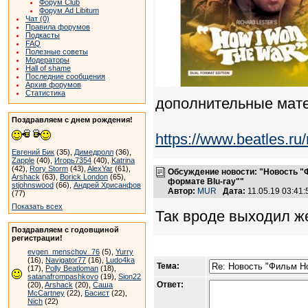
Форум Club
Форум Ad Libitum
Чат (0)
Правила форумов
Подкасты
FAQ
Полезные советы
Модераторы
Hall of shame
Последние сообщения
Архив форумов
Статистика
дополнительные мат
Поздравляем с днем рождения!
https://www.beatles.
Евгений Бик
(35),
Димедролл
(36),
Zapple
(40),
Игорь7354
(40),
Katrina
(42),
Rory Storm
(43),
AlexYar
(61),
Обсуждение новости: "Новость "Ф
Arshack
(63),
Borick London
(65),
формате Blu-ray""
stjohnswood
(66),
Андрей Хрисанфов
Автор:
MUR
Дата:
11.05.19 03:41
(77)
Показать всех
Так вроде выходил ж
Поздравляем с годовщиной
регистрации!
evgen_menschov_76
(5),
Yurry
(16),
Navigator77
(16),
Ludo4ka
Тема:
(17),
Polly Beatloman
(18),
satanafrompashkovo
(19),
Sion22
Ответ:
(20),
Arshack
(20),
Саша
McCartney
(22),
Басист
(22),
Nich
(22)