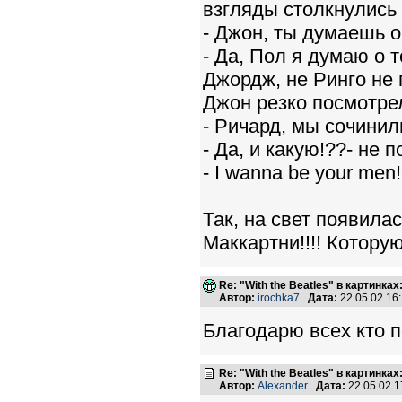
взгляды столкнулись
- Джон, ты думаешь о 
- Да, Пол я думаю о 
Джордж, не Ринго не 
Джон резко посмотрел
- Ричард, мы сочинили
- Да, и какую!??- не
- I wanna be your men
Так, на свет появила
Маккартни!!!! Которую
Re: "With the Beatles" в картинках:
Автор:
irochka7
Дата:
22.05.02 16
Благодарю всех кто п
Re: "With the Beatles" в картинках:
Автор:
Alexander
Дата:
22.05.02 