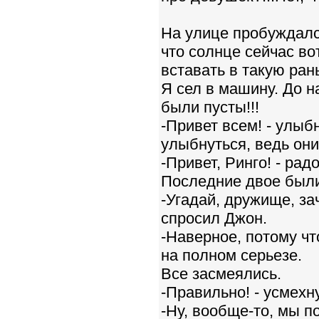
На улице пробуждалс
что солнце сейчас во
вставать в такую ран
Я сел в машину. До н
были пусты!!!
-Привет всем! - улыбн
улыбнуться, ведь они
-Привет, Ринго! - ра
Последние двое были
-Угадай, дружище, за
спросил Джон.
-Наверное, потому чт
на полном серьезе.
Все засмеялись.
-Правильно! - усмех
-Ну, вообще-то, мы п