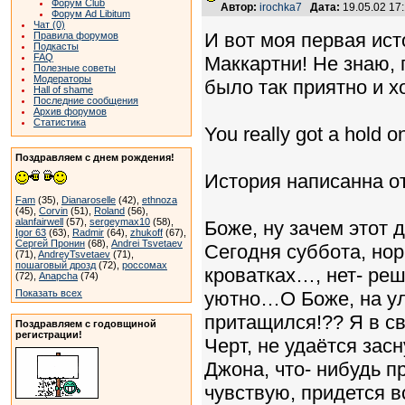
Форум Club
Автор:
irochka7
Дата:
19.05.02 17
Форум Ad Libitum
Чат (0)
И вот моя первая ист
Правила форумов
Подкасты
FAQ
Маккартни! Не знаю, 
Полезные советы
Модераторы
было так приятно и х
Hall of shame
Последние сообщения
Архив форумов
Статистика
You really got a hold 
Поздравляем с днем рождения!
История написанна о
Fam
(35),
Dianaroselle
(42),
ethnoza
(45),
Corvin
(51),
Roland
(56),
alanfairwell
(57),
sergeymax10
(58),
Боже, ну зачем этот 
Igor 63
(63),
Radmir
(64),
zhukoff
(67),
Сергей Пронин
(68),
Andrei Tsvetaev
Сегодня суббота, но
(71),
AndreyTsvetaev
(71),
пошаговый дрозд
(72),
россомах
кроватках…, нет- реше
(72),
Anapcha
(74)
Показать всех
уютно…О Боже, на улиц
притащился!?? Я в св
Поздравляем с годовщиной
регистрации!
Черт, не удаётся зас
Джона, что- нибудь пр
чувствую, придется в