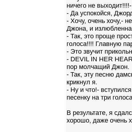
ничего не выходит!!!!
- Да успокойся, Джор
- Хочу, очень хочу,- 
Джона, и излюбленна
- Так, это проще прос
голоса!!!! Главную па
- Это звучит прикольн
- DEVIL IN HER HEAR
пор молчащий Джон.
- Так, эту песню да
крикнул я.
- Ну и что!- вступилс
песенку на три голос
В результате, я сдал
хорошо, даже очень хо