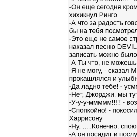
-Он еще сегодня кром
хихикнул Ринго
-А что за радость гов
бы на тебя посмотрел
-Это еще не самое ст
наказал песню DEVIL
записать можно было.
-А Ты что, не можеш
-Я не могу, - сказал 
прокашлялся и улыбн
-Да ладно тебе! - ус
-Нет, Джорджи, мы ту
-У-у-у-ммммм!!!!! - 
-Спопкойно! - покосил
Харрисону
-Ну, .....Конечно, спо
-А он посидит и послу