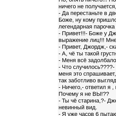
ничего не получается
- Да перестаньте в д
Боже, ну кому пришло
легендарная парочка 
- Привет!!!- Боже у 
выражение лиц!!! Мн
- Привет, Джордж,- ск
- А, чё ты такой грус
- Меня всё задолбало!
- Что случилось????-
меня это спрашивает,
так заботливо выгляд
- Ничего,- ответил я 
Почему я не ВЫ!??
- Ты чё старина,?- Д
невинный вид.
- Я уже часов 6 пыта