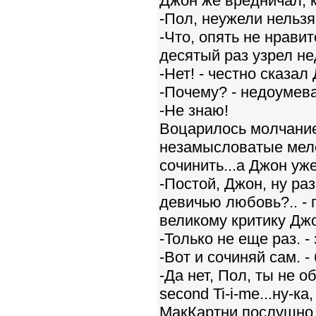
Джон же вредничал, к
-Пол, неужели нельзя
-Что, опять не нравит
десятый раз узрел н
-Нет! - честно сказал
-Почему? - недоумев
-Не знаю!
Воцарилось молчание
незамысловатые мело
сочинить...а Джон уж
-Постой, Джон, ну ра
девичью любовь?.. -
великому критику Джо
-Только не еще раз. -
-Вот и сочиняй сам. -
-Да нет, Пол, ты не о
second Ti-i-me...ну-ка
МакКартни послушно 