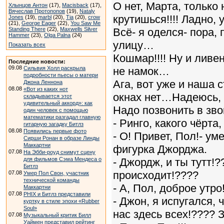
О нет, Марта, только 
Хлынцов Антон
(17),
Macisback
(17),
Вячеслав Протопопов
(19),
Nataly
крутишься!!!! Ладно, 
Jones
(19),
marbl
(20),
Tia
(20),
crow
(21),
George Eager
(22),
You Saw Me
Standing There
(22),
Maxwells Silver
Всё- я оделся- пора,
Hammer
(23),
Olga Palna
(24)
улицу…
Показать всех
Кошмар!!!! Ну и ливе
Последние новости:
09.08
Сильвия Холл раскрыла
не намок…
подробности пьесы о матери
Ага, вот уже и наша 
Джона Леннона
08.08
«Вот из каких нот
окнах нет…Надеюсь, 
складывается этот
удивительный аккорд»: как
Надо позвонить в звон
один человек с помощью
математики разгадал главную
- Ринго, какого чёрта
гитарную загадку Битлз
08.08
Появились первые фото
- О! Привет, Пол!- ум
Сирши Ронан в образе Линды
Маккартни
фигурка Джорджа.
07.08
На Эбби-роуд снимут сцену
для фильмов Сэма Мендеса о
- Джордж, и ты тутт!
Битлз
происходит!????
07.08
Умер Пол Свон, участник
технической команды
- А, Пол, доброе утр
Маккартни
07.08
PHIX и Битлз представили
- Джон, я испугался, 
куртку в стиле эпохи «Rubber
Soul»
нас здесь всех!???? 
07.08
Музыкальный критик Билл
Уаймен представил рейтинг