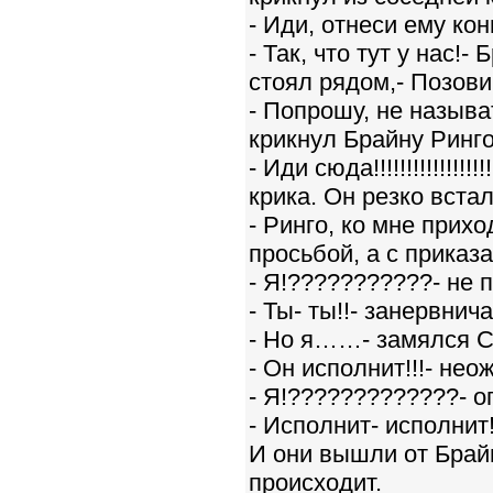
- Иди, отнеси ему ко
- Так, что тут у нас!
стоял рядом,- Позови
- Попрошу, не называ
крикнул Брайну Ринго
- Иди сюда!!!!!!!!!!!!!!
крика. Он резко вста
- Ринго, ко мне прих
просьбой, а с приказа
- Я!???????????- не 
- Ты- ты!!- занервнич
- Но я……- замялся С
- Он исполнит!!!- не
- Я!?????????????- о
- Исполнит- исполнит
И они вышли от Брайн
происходит.