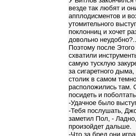
У Битлов закончился 
везде так любят и он
апплодисментов и воз
утомительного высту
поклонниц и хочет ра
довольно неудобно?..
Поэтому после Этого
схватили инструмент
самую тусклую закуре
за сигаретного дыма,
столик в самом темно
расположились там. О
посидеть и поболтать
-Удачное было высту
-Тебя послушать, Джо
заметил Пол, - Ладно,
произойдет дальше.
-Что за бред они игра