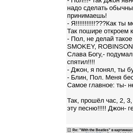
- Пол!!!- так Джон яв
надо сделать обычный
принимаешь!
- Я!!!!!!!!!!!???Как т
Так пошире откроем 
- Пол, не делай тако
SMOKEY, ROBINSON:
Слава Богу,- подумал 
спятил!!!!
- Джон, я понял, ты б
- Блин, Пол. Меня бес
Самое главное: ты- не
Так, прошёл час, 2, 
эту песню!!!!! Джон- г
Re: "With the Beatles" в картинках: