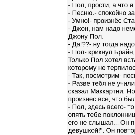
- Пол, прости, а что 
- Песню.- спокойно з
- Умно!- произнёс Ста
- Джон, нам надо нем
Джону Пол.
- Да!??- ну тогда над
- Пол- крикнул Брайн,
Только Пол хотел вст
которому не терпилос
- Так, посмотрим- пос
- Разве тебя не учил
сказал Маккартни. Но
произнёс всё, что бы
- Пол, здесь всего- т
опять тебе поклонни
его не слышал…Он по
девушкой!". Он повто