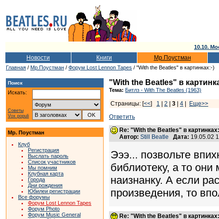
10.10. Мо
Новости
Книги
Мр.Поустман
Главная
/
Мр.Поустман
/
Форум Lost Lennon Tapes
/ "With the Beatles" в картинках:-)
"With the Beatles" в картинка
Поиск
Тема:
Битлз - With The Beatles (1963)
Искать:
Страницы: [
<<
]
1
|
2
|
3
|
4
|
Еще>>
Советы
Vox populi
Ответить
Re: "With the Beatles" в картинках:
Мр. Поустман
Автор:
Still Beatle
Дата:
19.05.02 
Клуб
Регистрация
Эээ... позвольте впи
Выслать пароль
Список участников
библиотеку, а то они
Мы помним
Клубная карта
наизнанку. А если ра
Города
Дни рождения
произведения, то впо
Юбилеи регистрации
Все форумы
Форум Lost Lennon Tapes
Форум Photo
Форум Music General
Re: "With the Beatles" в картинках: