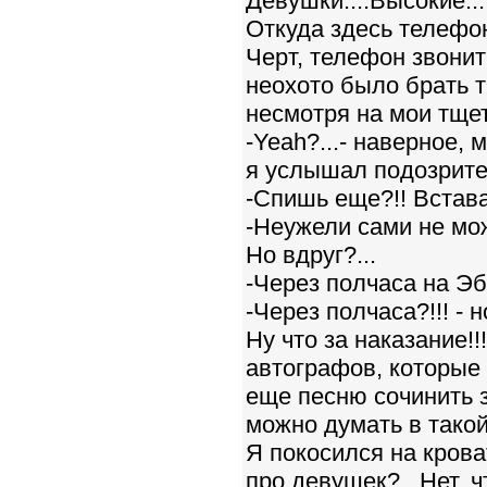
Девушки....Высокие...
Откуда здесь телефо
Черт, телефон звонит
неохото было брать 
несмотря на мои тщет
-Yeah?...- наверное, 
я услышал подозрите
-Спишь еще?!! Встава
-Неужели сами не мож
Но вдруг?...
-Через полчаса на Эб
-Через полчаса?!!! - 
Ну что за наказание!!
автографов, которые
еще песню сочинить 
можно думать в тако
Я покосился на крова
про девушек?...Нет, 