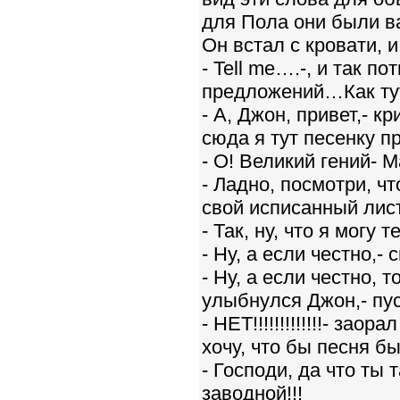
для Пола они были ва
Он встал с кровати, и
- Tell me….-, и так п
предложений…Как тут
- А, Джон, привет,- к
сюда я тут песенку п
- О! Великий гений- 
- Ладно, посмотри, ч
свой исписанный лист
- Так, ну, что я могу
- Ну, а если честно,- 
- Ну, а если честно, т
улыбнулся Джон,- пу
- НЕТ!!!!!!!!!!!!!- зао
хочу, что бы песня бы
- Господи, да что ты 
заводной!!!