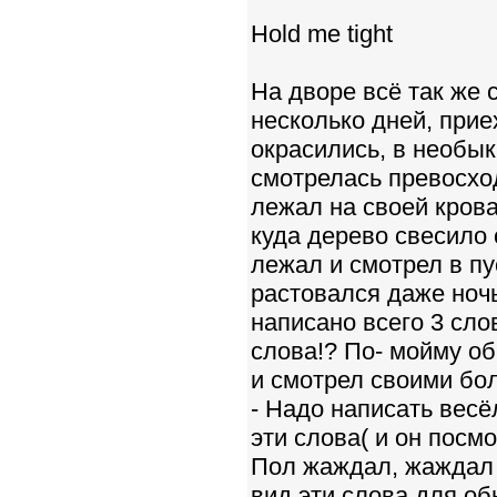
Hold me tight
На дворе всё так же 
несколько дней, прие
окрасились, в необык
смотрелась превосхо
лежал на своей крова
куда дерево свесило
лежал и смотрел в пу
растовался даже ночь
написано всего 3 слов
слова!? По- мойму об
и смотрел своими бо
- Надо написать весё
эти слова( и он посмо
Пол жаждал, жаждал т
вид эти слова для об