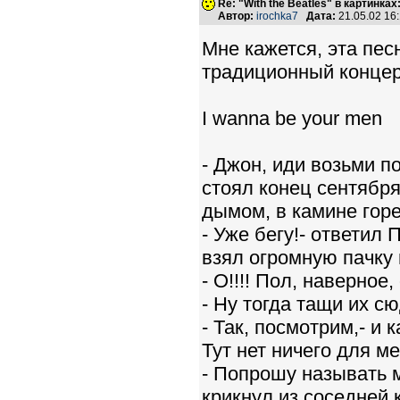
Re: "With the Beatles" в картинках:
Автор:
irochka7
Дата:
21.05.02 16
Мне кажется, эта песн
традиционный концер
I wanna be your men
- Джон, иди возьми п
стоял конец сентября
дымом, в камине гор
- Уже бегу!- ответил
взял огромную пачку 
- О!!!! Пол, наверное
- Ну тогда тащи их сю
- Так, посмотрим,- и
Тут нет ничего для ме
- Попрошу называть м
крикнул из соседней 