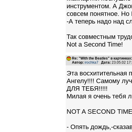
инструментом. А Джон
совсем понятное. Но 
-А теперь надо над с
Так совместным труд
Not a Second Time!
Re: "With the Beatles" в картинках:
Автор:
irochka7
Дата:
23.05.02 17
Эта восхитительная п
Ангелу!!!! Самому л
ДЛЯ ТЕБЯ!!!!!
Милая я очень тебя лю
NOT A SECOND TIM
- Опять дождь,-сказа