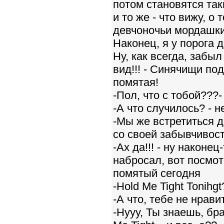
потом становятся так
и то же - что вижу, о
девчоночьи мордашки.
Наконец, я у порога 
Ну, как всегда, забыл
вид!!! - Синячищи по
помятая!
-Пол, что с тобой???-
-А что случилось? -
-Мы же встретиться д
со своей забывчивос
-Ах да!!! - ну наконец
набросал, вот посмотр
помятый сегодня
-Hold Me Tight Tonihg
-А что, тебе не нрави
-Нууу, Ты знаешь, бра