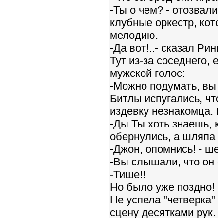
-Ты о чем? - отозвал
клубные оркестр, ко
мелодию.
-Да вот!..- сказал Ри
Тут из-за соседнего,
мужской голос:
-Можно подумать, вы
Битлы испугались, чт
издевку незнакомца.
-Ды Ты хоть знаешь, к
обернулись, а шляпа 
-Джон, опомнись! - ш
-Вы слышали, что он 
-Тише!!
Но было уже поздно!
Не успела "четверка"
сцену десятками рук.