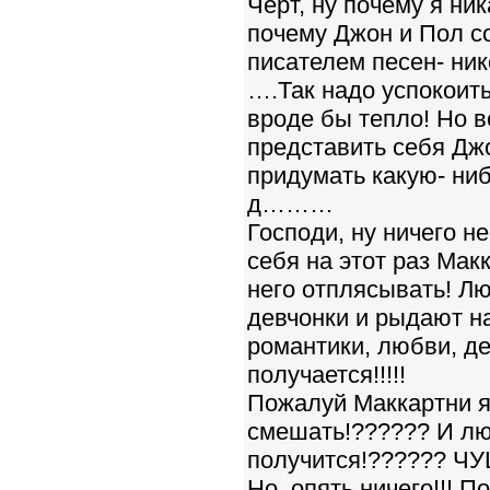
Чёрт, ну почему я ник
почему Джон и Пол соч
писателем песен- никог
….Так надо успокоить
вроде бы тепло! Но в
представить себя Джо
придумать какую- ниб
д………
Господи, ну ничего н
себя на этот раз Мак
него отплясывать! Лю
девчонки и рыдают на
романтики, любви, д
получается!!!!!
Пожалуй Маккартни я 
смешать!?????? И лю
получится!?????? ЧУШ
Но, опять ничего!!! 