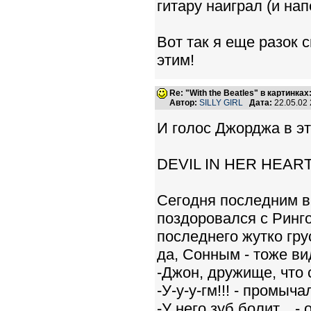
гитару наиграл (и на
Вот так я еще разок 
этим!
Re: "With the Beatles" в картинках:
Автор:
SILLY GIRL
Дата:
22.05.02
И голос Джорджа в это
DEVIL IN HER HEAR
Сегодня последним в
поздоровался с Ринго,
последнего жутко гру
да, Сонным - тоже ви
-Джон, дружище, что 
-У-у-у-гм!!! - промыч
-У него зуб болит... -