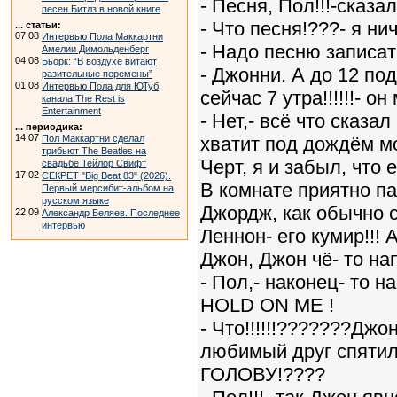
- Песня, Пол!!!-сказа
песен Битлз в новой книге
- Что песня!???- я ни
... статьи:
07.08
Интервью Пола Маккартни
- Надо песню записать
Амелии Димольденберг
04.08
Бьорк: “В воздухе витают
- Джонни. А до 12 по
разительные перемены”
01.08
Интервью Пола для ЮТуб
сейчас 7 утра!!!!!!- о
канала The Rest is
Entertainment
- Нет,- всё что сказ
... периодика:
14.07
Пол Маккартни сделал
хватит под дождём мо
трибьют The Beatles на
Черт, я и забыл, что
свадьбе Тейлор Свифт
17.02
СЕКРЕТ "Big Beat 83" (2026).
В комнате приятно п
Первый мерсибит-альбом на
русском языке
Джордж, как обычно 
22.09
Александр Беляев. Последнее
интервью
Леннон- его кумир!!! 
Джон, Джон чё- то на
- Пол,- наконец- то
HOLD ON ME !
- Что!!!!!!???????Дж
любимый друг спяти
ГОЛОВУ!????