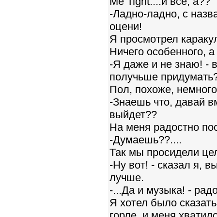
Me Tight....и все, а??
-Ладно-ладно, с назв
оцени!
Я просмотрел каракул
Ничего особенного, а 
-Я даже и не знаю! - 
получьше придумать??
Пол, похоже, немного 
-Знаешь что, давай в
выйдет??
На меня радостно по
-Думаешь??....
Так мы просидели цел
-Ну вот! - сказал я, 
лучше.
-...Да и музыка! - ра
Я хотел было сказать:
горле, и меня хватил