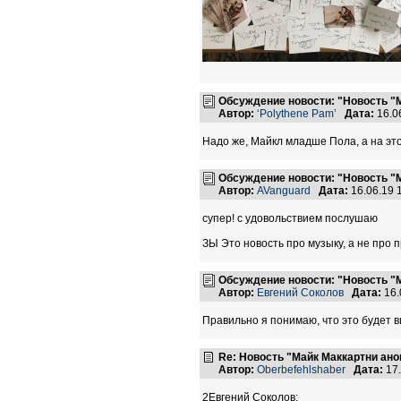
Обсуждение новости: "Новость "
Автор:
‘Polythene Pam’
Дата:
16.0
Надо же, Майкл младше Пола, а на этом
Обсуждение новости: "Новость "
Автор:
AVanguard
Дата:
16.06.19 
супер! с удовольствием послушаю
ЗЫ Это новость про музыку, а не про
Обсуждение новости: "Новость "
Автор:
Евгений Соколов
Дата:
16.
Правильно я понимаю, что это будет 
Re: Новость "Майк Маккартни ан
Автор:
Oberbefehlshaber
Дата:
17.
2Евгений Соколов: