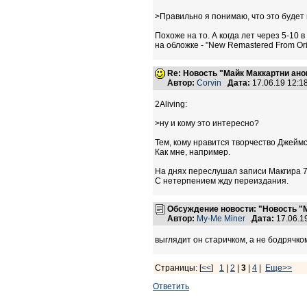
>Правильно я понимаю, что это будет
Похоже на то. А когда лет через 5-10
на обложке - "New Remastered From Orig
Re: Новость "Майк Маккартни ан
Автор:
Corvin
Дата:
17.06.19 12:
2Aliving:
>ну и кому это интересно?
Тем, кому нравится творчество Джейм
Как мне, например.
На днях переслушал записи Макгира 70
С нетерпением жду переиздания.
Обсуждение новости: "Новость "
Автор:
My-Me Miner
Дата:
17.06.1
выглядит он старичком, а не бодрячком
Страницы: [
<<
]
1
|
2
|
3
|
4
|
Еще>>
Ответить