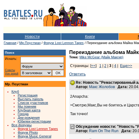
Новости
Книги
Главная
/
Мр.Поустман
/
Форум Lost Lennon Tapes
/ Переиздание альбома Майка Ма
Переиздание альбома Майка
Поиск
Тема:
Mike McGear (Майк Макгир)
Искать:
Страницы: [
<<
]
1
|
2
|
3
|
4
|
Еще>>
Советы
Vox populi
Ответить
Re: Новость "Ремастированный а
Мр. Поустман
Автор:
Макс Жолобов
Дата:
20.04
Клуб
Регистрация
2Anapcha:
Выслать пароль
Список участников
>Смотрю,Макс,Вы не боитесь и Царств
Мы помним
Клубная карта
Так точно!
Города
Дни рождения
Юбилеи регистрации
Все форумы
Обсуждение новости: "Новость "
Форум Lost Lennon Tapes
Автор:
Ram On The Run
Дата:
20.
Форум Photo
Форум Music General