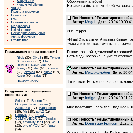
Форум Club
Обожаемый альбом!
Форум Ad Libitum
Не стоит забывать, что 90% материа
Чат (0)
Правила форумов
Подкасты
Re: Новость "Ремастированный а
FAQ
Автор:
Mogol
Дата:
20.04.19 09:4
Полезные советы
Модераторы
Hall of shame
2Dr. Pepper:
Последние сообщения
Архив форумов
>И да! Это музыка! А музыка бывает 
Статистика
>частушек это тоже музыка, например
Поздравляем с днем рождения!
Бывает разной: дерьмовой и хорошей.
Есть люди, которые не умеют отличат
Ritok
(30),
Olya8
(35),
Fender
Stratocaster
(37),
Phil -
Гордость галактики
(37),
Re: Новость "Ремастированный а
Tonny
(45),
drc
(54),
Kravcov
(62),
oldwise
(64),
alpato
(67),
Автор:
Макс Жолобов
Дата:
20.04
Kosta
(68),
zaka
(72)
Показать всех
Так и люди. Есть хорошие, а есть дерь
Поздравляем с годовщиной
Re: Новость "Ремастированный а
регистрации!
Автор:
Indigo
Дата:
20.04.19 11:2
Snied
(11),
Borkop
(14),
Octopus_from_garden
(15),
Мне пластинка нравилась, под неё и 10С
2alex2008
(17),
Magnateron
(19),
Me
(19),
abt52
(19),
Seralvin
(19),
DISCO
COMMANDER
(20),
Sandjar
Re: Новость "Ремастированный а
(22),
sexuality itself
(22),
WKH
Автор:
Dominique Francon
Дата:
2
(23),
one of YOU
(24),
Yutan
(24)
О, какие баталии. Lily the Pink я тож