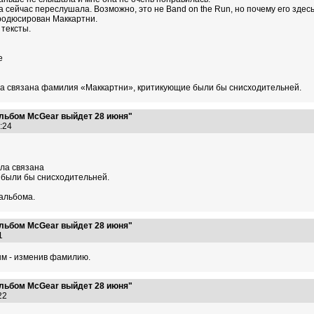
 сейчас переслушала. Возможно, это не Band on the Run, но почему его здесь
продюсирован Маккартни.
 тексты.
e
ла связана фамилия «Маккартни», критикующие были бы снисходительней.
льбом McGear выйдет 28 июня"
6:24
ла связана
были бы снисходительней.
 альбома.
льбом McGear выйдет 28 июня"
:11
ым - изменив фамилию.
льбом McGear выйдет 28 июня"
:22