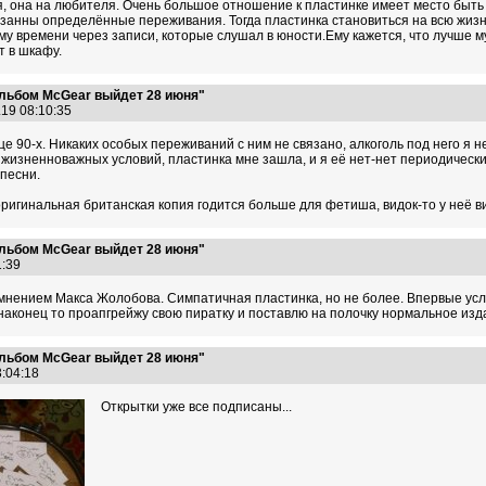
, она на любителя. Очень большое отношение к пластинке имеет место быть т
язанны определённые переживания. Тогда пластинка становиться на всю жизн
у времени через записи, которые слушал в юности.Ему кажется, что лучше м
т в шкафу.
льбом McGear выйдет 28 июня"
.19 08:10:35
е 90-х. Никаких особых переживаний с ним не связано, алкоголь под него я н
 жизненноважных условий, пластинка мне зашла, и я её нет-нет периодически
песни.
оригинальная британская копия годится больше для фетиша, видок-то у неё в
льбом McGear выйдет 28 июня"
31:39
мнением Макса Жолобова. Симпатичная пластинка, но не более. Впервые услыш
 наконец то проапгрейжу свою пиратку и поставлю на полочку нормальное изд
льбом McGear выйдет 28 июня"
3:04:18
Открытки уже все подписаны...