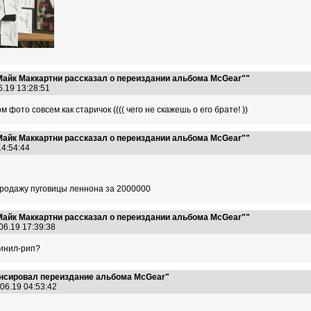
Майк Маккартни рассказал о переиздании альбома McGear""
6.19 13:28:51
 фото совсем как старичок (((( чего не скажешь о его брате! ))
Майк Маккартни рассказал о переиздании альбома McGear""
14:54:44
 продажу пуговицы леннона за 2000000
Майк Маккартни рассказал о переиздании альбома McGear""
06.19 17:39:38
винил-рип?
онсировал переиздание альбома McGear"
06.19 04:53:42