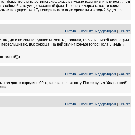
от факт, что эта пластинка слушалась в лучшие годы жизни, в юности, под
ь любимой. это уже доказанный факт. И человек через какое то время
узыки не существует.Тут спорить можно до хрипоты и каждый будет по
Цитата
Сообщить модераторам
Ссылка
|
|
е пил, да и не самые лучшие моменты, полагаю, то были в моей биографии.
 переслушиваю, ибо хороша. На ней звучит кое-где голос Пола, Линды и
интажный)))
Цитата
Сообщить модераторам
Ссылка
|
|
ал диск в середине 90-х, записал на кассету. Позже купил "болгарский"
ание.
Цитата
Сообщить модераторам
Ссылка
|
|