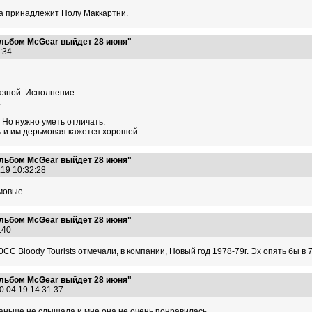
ла принадлежит Полу Маккартни.
льбом McGear выйдет 28 июня"
1:34
разной. Исполнение
.
 Но нужно уметь отличать.
ь и им дерьмовая кажется хорошей.
льбом McGear выйдет 28 июня"
.19 10:32:28
мовые.
льбом McGear выйдет 28 июня"
7:40
С Bloody Tourists отмечали, в компании, Новый год 1978-79г. Эх опять бы в 70
льбом McGear выйдет 28 июня"
0.04.19 14:31:37
е раньше не слышала и мне она не очень понравилась.