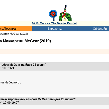
10.10. Москва. The Beatles Festival
Мр.Поустман
Барахолка
Оффлайн
ккартни McGear (2019)
 Маккартни McGear (2019)
льбом McGear выйдет 28 июня"
.19 01:26:11
ия Небесного..
Ремастированный альбом McGear выйдет 28 июня""
04.19 09:19:07