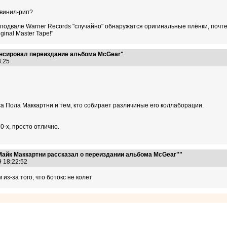
 винил-рип?
 в подвале Warner Records "случайно" обнаружатся оригинальные плёнки, по
inal Master Tape!"
онсировал переиздание альбома McGear"
18:25
са Пола Маккартни и тем, кто собирает различиные его коллаборации.
-х, просто отлично.
Майк Маккартни рассказал о переиздании альбома McGear""
9 18:22:52
 из-за того, что ботокс не колет