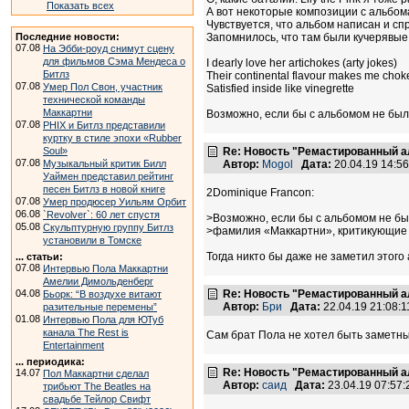
Показать всех
А вот некоторые композиции с альбома
Чувствуется, что альбом написан и с
Последние новости:
Запомнилось, что там были кучерявые
07.08
На Эбби-роуд снимут сцену
для фильмов Сэма Мендеса о
I dearly love her artichokes (arty jokes)
Битлз
Their continental flavour makes me chok
07.08
Умер Пол Свон, участник
Satisfied inside like vinegrette
технической команды
Маккартни
Возможно, если бы с альбомом не бы
07.08
PHIX и Битлз представили
куртку в стиле эпохи «Rubber
Soul»
Re: Новость "Ремастированный а
07.08
Музыкальный критик Билл
Автор:
Mogol
Дата:
20.04.19 14:5
Уаймен представил рейтинг
песен Битлз в новой книге
2Dominique Francon:
07.08
Умер продюсер Уильям Орбит
06.08
`Revolver`: 60 лет спустя
>Возможно, если бы с альбомом не бы
05.08
Скульптурную группу Битлз
>фамилия «Маккартни», критикующие 
установили в Томске
Тогда никто бы даже не заметил этого
... статьи:
07.08
Интервью Пола Маккартни
Амелии Димольденберг
04.08
Re: Новость "Ремастированный а
Бьорк: “В воздухе витают
Автор:
Бри
Дата:
22.04.19 21:08
разительные перемены”
01.08
Интервью Пола для ЮТуб
канала The Rest is
Сам брат Пола не хотел быть заметн
Entertainment
... периодика:
Re: Новость "Ремастированный а
14.07
Пол Маккартни сделал
Автор:
саид
Дата:
23.04.19 07:57
трибьют The Beatles на
свадьбе Тейлор Свифт