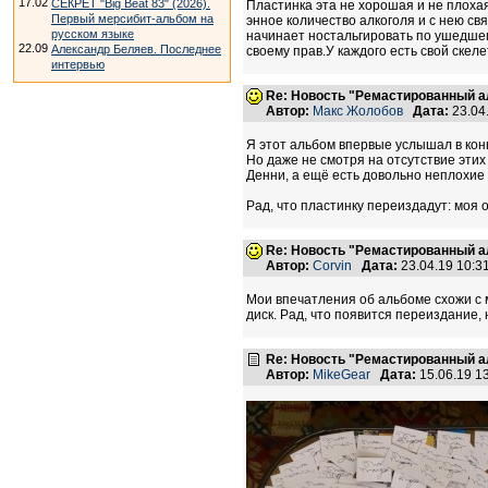
17.02
СЕКРЕТ "Big Beat 83" (2026).
Пластинка эта не хорошая и не плохая
Первый мерсибит-альбом на
энное количество алкоголя и с нею св
русском языке
начинает ностальгировать по ушедшем
22.09
Александр Беляев. Последнее
своему прав.У каждого есть свой скеле
интервью
Re: Новость "Ремастированный а
Автор:
Макс Жолобов
Дата:
23.04
Я этот альбом впервые услышал в конц
Но даже не смотря на отсутствие этих
Денни, а ещё есть довольно неплохие 
Рад, что пластинку переиздадут: моя 
Re: Новость "Ремастированный а
Автор:
Corvin
Дата:
23.04.19 10:
Мои впечатления об альбоме схожи с 
диск. Рад, что появится переиздание,
Re: Новость "Ремастированный а
Автор:
MikeGear
Дата:
15.06.19 1