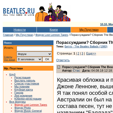
10.10. Мо
Новости
Книги
Мр.Поустман
Главная
/
Мр.Поустман
/
Форум Lost Lennon Tapes
/ Порассуждаем? Сборник The Beat
Порассуждаем? Сборник The
Поиск
Тема:
Битлз - The Beatles Ballads (1980)
Искать:
Страницы:
1
|
2
|
3
|
Еще>>
Советы
Vox populi
Ответить
Порассуждаем? Сборник The Beat
Мр. Поустман
Автор:
Стас
Дата:
04.08.18 12:18
Клуб
Регистрация
Красивая обложка и 
Выслать пароль
Список участников
Джоне Ленноне, вышед
Мы помним
Клубная карта
Я так понял особой с
Города
Дни рождения
Австралии он был на 
Юбилеи регистрации
Все форумы
состава песен, тут н
Форум Lost Lennon Tapes
Форум Photo
Форум Music General
названием "Баллада"?