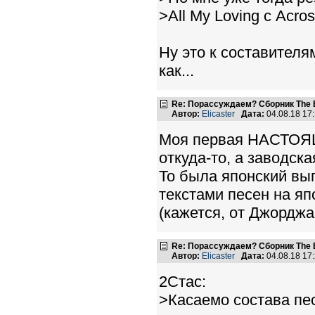
>All My Loving с Acro
Ну это к составителя
как...
Re: Порассуждаем? Сборник The B
Автор:
Elicaster
Дата:
04.08.18 17
Моя первая НАСТОЯЩА
откуда-то, а заводска
То была японский вып
текстами песен на яп
(кажется, от Джорджа
Re: Порассуждаем? Сборник The B
Автор:
Elicaster
Дата:
04.08.18 17
2Стас:
>Касаемо состава пес