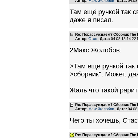
Автор:
Макс Жолобов
Дата:
04.08
Там ещё ручкой так с
даже я писал.
Re: Порассуждаем? Сборник The B
Автор:
Стас
Дата:
04.08.18 14:2
2Макс Жолобов:
>Там ещё ручкой так 
>сборник". Может, да
Жаль что такой рарит
Re: Порассуждаем? Сборник The B
Автор:
Макс Жолобов
Дата:
04.08
Чего ты хочешь, Стас
Re: Порассуждаем? Сборник The B