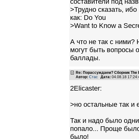
составители под наз
>Трудно сказать, ибо
как: Do You
>Want to Know a Secre
А что не так с ними? 
могут быть вопросы о
баллады.
Re: Порассуждаем? Сборник The B
Автор:
Стас
Дата:
04.08.18 17:2
2Elicaster:
>но остальные так и 
Так и надо было одни
попало... Проще было
было!