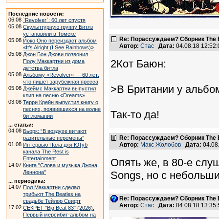
Последние новости:
06.08
`Revolver`: 60 лет спустя
05.08
Скульптурную группу Битлз
установили в Томске
Re: Порассуждаем? Сборник The B
05.08
Йоко Оно переиздаст альбом
Автор:
Стас
Дата:
04.08.18 12:5
«It’s Alright (I See Rainbows)»
05.08
Джон Бон Джови позвонил
2Кот Баюн:
Полу Маккартни из дома
детства битла
05.08
Альбому «Revolver» — 60 лет:
что пишет зарубежная пресса
>В Британии у альбо
05.08
Джеймс Маккартни выпустил
клип на песню «Dreams»
03.08
Терри Крейн выпустил книгу о
песнях, появившихся на волне
Так-то да!
битломании
... статьи:
04.08
Бьорк: “В воздухе витают
Re: Порассуждаем? Сборник The B
разительные перемены”
01.08
Автор:
Макс Жолобов
Дата:
04.08
Интервью Пола для ЮТуб
канала The Rest is
Entertainment
Опять же, в 80-е слу
14.07
Книга "Слова и музыка Джона
Леннона"
Songs, но с небольш
... периодика:
14.07
Пол Маккартни сделал
трибьют The Beatles на
Re: Порассуждаем? Сборник The B
свадьбе Тейлор Свифт
Автор:
Стас
Дата:
04.08.18 13:3
17.02
СЕКРЕТ "Big Beat 83" (2026).
Первый мерсибит-альбом на