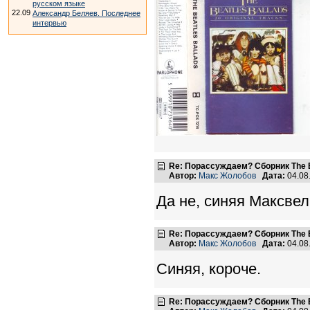
русском языке
22.09
Александр Беляев. Последнее
интервью
Re: Порассуждаем? Сборник The B
Автор:
Макс Жолобов
Дата:
04.08
Да не, синяя Максвел
Re: Порассуждаем? Сборник The B
Автор:
Макс Жолобов
Дата:
04.08
Синяя, короче.
Re: Порассуждаем? Сборник The B