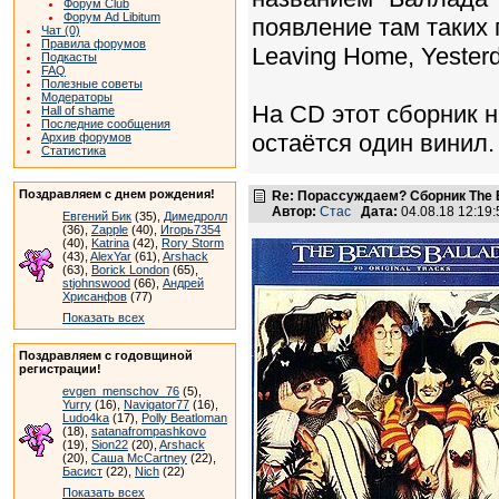
Форум Club
Форум Ad Libitum
появление там таких п
Чат (0)
Правила форумов
Leaving Home, Yesterd
Подкасты
FAQ
Полезные советы
Модераторы
На CD этот сборник н
Hall of shame
Последние сообщения
остаётся один винил.
Архив форумов
Статистика
Поздравляем с днем рождения!
Re: Порассуждаем? Сборник The B
Автор:
Стас
Дата:
04.08.18 12:1
Евгений Бик
(35),
Димедролл
(36),
Zapple
(40),
Игорь7354
(40),
Katrina
(42),
Rory Storm
(43),
AlexYar
(61),
Arshack
(63),
Borick London
(65),
stjohnswood
(66),
Андрей
Хрисанфов
(77)
Показать всех
Поздравляем с годовщиной
регистрации!
evgen_menschov_76
(5),
Yurry
(16),
Navigator77
(16),
Ludo4ka
(17),
Polly Beatloman
(18),
satanafrompashkovo
(19),
Sion22
(20),
Arshack
(20),
Саша McCartney
(22),
Басист
(22),
Nich
(22)
Показать всех