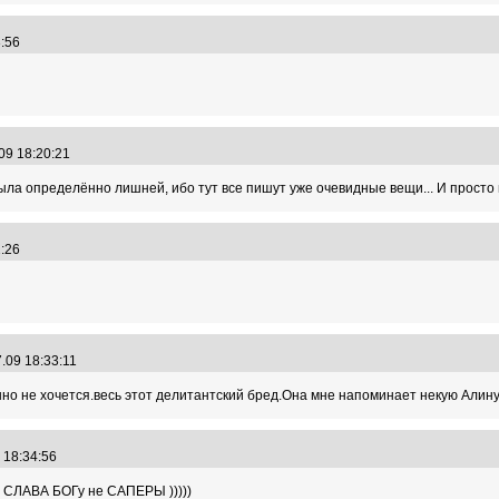
13:56
.09 18:20:21
ыла определённо лишней, ибо тут все пишут уже очевидные вещи... И просто и
22:26
7.09 18:33:11
но не хочется.весь этот делитантский бред.Она мне напоминает некую Алину
9 18:34:56
ЛАВА БОГу не САПЕРЫ )))))