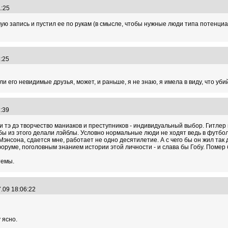
01:25
ую запись и пустил ее по рукам (в смысле, чтобы нужные люди типа потенциал
06:25
и его невидимые друзья, может, и раньше, я не знаю, я имела в виду, что уб
22:39
и тэ дэ творчество маниаков и преступников - индивидуальный выбор. Гитлер 
обы из этого делали лэйблы. Условно нормальные люди не ходят ведь в футбо
Мэнсона, сдается мне, работает не одно десятилетие. А с чего бы он жил так
форуме, поголовным знанием истории этой личности - и слава бы Гобу. Помер 
темы.
7.09 18:06:22
 ясно.