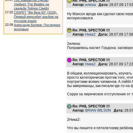
Пол Маккартни сделал
Re: PHIL SPECTOR !!!
трибьют The Beatles на
Автор:
илюха
Дата:
28.07.09 17:
свадьбе Тейлор Свифт
17.02
СЕКРЕТ "Big Beat 83" (2026).
Ну Мэнсон вроде как сделал свою перв
Первый мерсибит-альбом на
интересовался.
русском языке
22.09
Александр Беляев. Последнее
интервью
Re: PHIL SPECTOR !!!
Автор:
Ника2
Дата:
28.07.09 17:
2илюха:
Поправлюсь насчет Гордона: заговорил
Re: PHIL SPECTOR !!!
Автор:
Ника2
Дата:
28.07.09 17:
В общем, коллекционировать, изучать 
просто категорически против того, чт
портретами всяких чэпменов. А лэйбл 
бы американцы, как писали где-то на 
Сорри за лирическое отступление от 
Re: PHIL SPECTOR !!!
Автор:
BRIAN WILSON
Дата:
28.0
2Ника2:
Что вы пишите и пятилетнему ребёнку