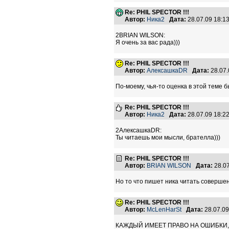
Re: PHIL SPECTOR !!!
Автор:
Ника2
Дата:
28.07.09 18:
2BRIAN WILSON:
Я очень за вас рада)))
Re: PHIL SPECTOR !!!
Автор:
АлексашкаDR
Дата:
28.07
По-моему, чья-то оценка в этой теме б
Re: PHIL SPECTOR !!!
Автор:
Ника2
Дата:
28.07.09 18:
2АлексашкаDR:
Ты читаешь мои мысли, брателла)))
Re: PHIL SPECTOR !!!
Автор:
BRIAN WILSON
Дата:
28.0
Но то что пишет ника читать совершен
Re: PHIL SPECTOR !!!
Автор:
McLenHarSt
Дата:
28.07.0
КАЖДЫЙ ИМЕЕТ ПРАВО НА ОШИБКИ, С