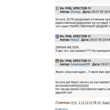
Re: PHIL SPECTOR !!!
Автор:
Zhenya
Дата:
28.07.09 18
Кстати, SLTN предложил отличное назв
единственный видеоклип на сотовый т
что такое УБИЙСТВЕННЫЙ ШЕДЕВР:)
Re: PHIL SPECTOR !!!
Автор:
Ника2
Дата:
28.07.09 18:
2BRIAN WILSON:
А вас что, заставляют??? Ну напишите
Re: PHIL SPECTOR !!!
Автор:
АлексашкаDR
Дата:
28.07
Женя- классная идея... У меня уже зрее
Кстати да! Никто читать не заставля
интеллектом!!!)))))))))))))
Но так как ничего противопоставить 
дурной тон!
Страницы: [
<<
]
1
|
2
|
3
|
4
|
5
|
6
|
Еще
Ответить