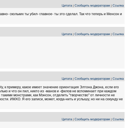
Цитата
Сообщить модераторам
Ссылка
|
|
вно- скольких ты убил- главное- ты это сделал. Так что теперь и Менсон и
Цитата
Сообщить модераторам
Ссылка
|
|
Цитата
Сообщить модераторам
Ссылка
|
|
Ну, к примеру, какое имеет значение ориентация Элтона Джона, если его
лько и что он пил, никто из -манов и -филов не вспоминает при каждом
 такими монстрами, как Мэнсон, отделить "творчество" от личности не
ости. ИМХО. Я его записи, может, когда-нить и услышу, но ни на секунду не
Цитата
Сообщить модераторам
Ссылка
|
|