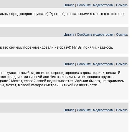
Цитата
Сообщить модераторам
Ссылка
|
|
ьных продюсеров слушали) "до того", а остальными я как-то вот тоже не
Цитата
Сообщить модераторам
Ссылка
|
|
ийство они ему порекомендовали не сразу)) Ну Вы поняли, надеюсь.
Цитата
Сообщить модераторам
Ссылка
|
|
вон художником был, он же не евреев, горящих в крематориях, писал. Я
лках с надписями типа Ай лав Чикатило или там не продают кружки с
 долго? Может, славой своей подпитывается. Забыли бы его, не гордились
бы, может, в своей камере быстрей. В тихой безвестности.
Цитата
Сообщить модераторам
Ссылка
|
|