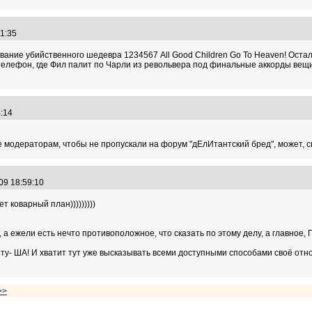
:41:35
ание убийственного шедевра 1234567 All Good Children Go To Heaven! Остал
елефон, где Фил палит по Чарли из револьвера под финальные аккорды вещи и
44:14
 модераторам, чтобы не пропускали на форум "дЕлИтантский бред", может, сп
.09 18:59:10
т коварный план)))))))))
ет, а ежели есть нечто противоположное, что сказать по этому делу, а глав
нету- ША! И хватит тут уже высказывать всеми доступными способами своё от
>>