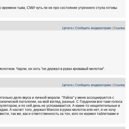
ого времени тьма, СМИ чуть ли не про состояние утреннего стула готовы
Цитата
Сообщить модераторам
Ссылка
|
|
олотком. Чарли, он хоть "не держал в руках кровавый молоток".
Цитата
Сообщить модераторам
Ссылка
|
|
тельно дело вкуса и личной морали. "Лэйла" у меня ассоциируется с
ихической патологии, на мой взгляд, разные. С Гордоном все-таки голоса
пулятором, и по сей день не успокаивается. А какие-то нещепетильные в
ю. А насчет того, держал Мэнсон в руках молоток или нет, я не хочу
ести, так же, как и ответственность за тех, кого он кормил таблетками и