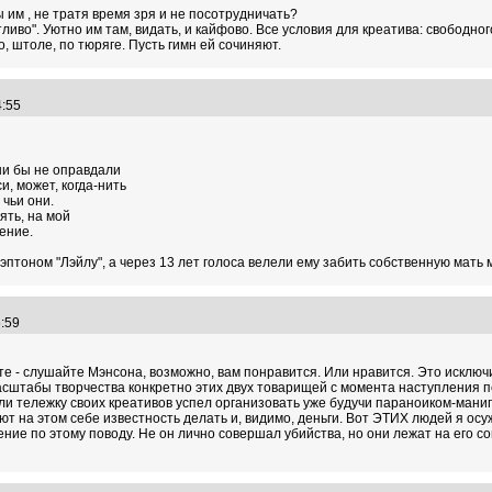
ы им , не тратя время зря и не посотрудничать?
тливо". Уютно им там, видать, и кайфово. Все условия для креатива: свободн
, штоле, по тюряге. Пусть гимн ей сочиняют.
34:55
ни бы не оправдали
и, может, когда-нить
 чьи они.
ять, на мой
ение.
птоном "Лэйлу", а через 13 лет голоса велели ему забить собственную мать м
56:59
е - слушайте Мэнсона, возможно, вам понравится. Или нравится. Это исключи
асштабы творчества конкретно этих двух товарищей с момента наступления пс
рли тележку своих креативов успел организовать уже будучи параноиком-мани
на этом себе известность делать и, видимо, деньги. Вот ЭТИХ людей я осужда
ение по этому поводу. Не он лично совершал убийства, но они лежат на его сов