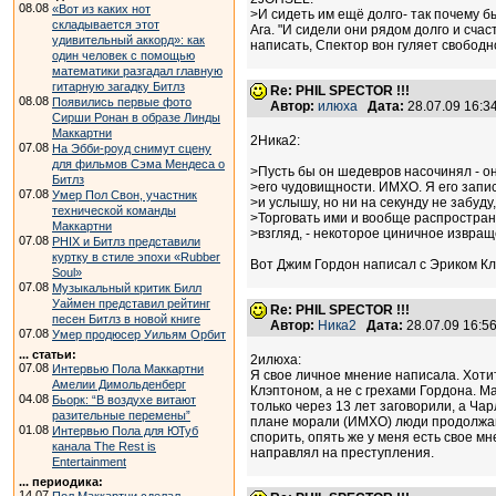
08.08
«Вот из каких нот
>И сидеть им ещё долго- так почему б
складывается этот
Ага. "И сидели они рядом долго и счас
удивительный аккорд»: как
написать, Спектор вон гуляет свободно
один человек с помощью
математики разгадал главную
гитарную загадку Битлз
Re: PHIL SPECTOR !!!
08.08
Появились первые фото
Автор:
илюха
Дата:
28.07.09 16:
Сирши Ронан в образе Линды
Маккартни
2Ника2:
07.08
На Эбби-роуд снимут сцену
для фильмов Сэма Мендеса о
>Пусть бы он шедевров насочинял - о
Битлз
>его чудовищности. ИМХО. Я его запис
07.08
Умер Пол Свон, участник
>и услышу, но ни на секунду не забуду,
технической команды
>Торговать ими и вообще распростран
Маккартни
>взгляд, - некоторое циничное извращ
07.08
PHIX и Битлз представили
куртку в стиле эпохи «Rubber
Вот Джим Гордон написал с Эриком Клэ
Soul»
07.08
Музыкальный критик Билл
Уаймен представил рейтинг
Re: PHIL SPECTOR !!!
песен Битлз в новой книге
Автор:
Ника2
Дата:
28.07.09 16:
07.08
Умер продюсер Уильям Орбит
... статьи:
2илюха:
07.08
Интервью Пола Маккартни
Я свое личное мнение написала. Хотит
Амелии Димольденберг
Клэптоном, а не с грехами Гордона. М
04.08
Бьорк: “В воздухе витают
только через 13 лет заговорили, а Ча
разительные перемены”
плане морали (ИМХО) люди продолжают 
01.08
Интервью Пола для ЮТуб
спорить, опять же у меня есть свое мн
канала The Rest is
направлял на преступления.
Entertainment
... периодика:
14.07