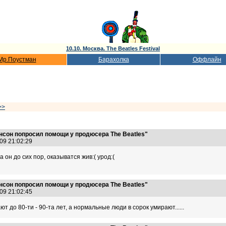
10.10. Москва. The Beatles Festival
Мр.Поустман
Барахолка
Оффлайн
>>
нсон попросил помощи у продюсера The Beatles"
.09 21:02:29
а он до сих пор, оказыватся жив:( урод:(
нсон попросил помощи у продюсера The Beatles"
.09 21:02:45
т до 80-ти - 90-та лет, а нормальные люди в сорок умирают......