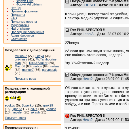
Форум Club
Обсуждение новости: "Чарльз Мэ
Форум Ad Libitum
Автор:
JOHSEL
Дата:
28.07.09 09
Чат (0)
Правила форумов
в принципе, Спектор такой же убийца, 
Подкасты
Спектор- в одной упряжке. И сидеть им
FAQ
Полезные советы
Модераторы
Hall of shame
Re: PHIL SPECTOR !!!
Последние сообщения
Автор:
Leon A.
Дата:
28.07.09 10
Архив форумов
Статистика
2Zhenya:
Поздравляем с днем рождения!
>А если дать им такую возможность, 
>не побоюсь этого слова, шедевр?
Mikich22
(27),
Lesya
(36),
gniknuss
(41),
Mr.Tambourine
Man
(50),
Rick&Backer
(50),
Угу. Убийственный шедевр.
Max 66
(60),
nabon
(64),
nolans
(64),
monter7
(66),
ganapataja
(75)
Обсуждение новости: "Чарльз Мэ
Показать всех
Автор:
Ника2
Дата:
28.07.09 11:
Обычно считается, что музыка - это м
Поздравляем с годовщиной
творчество уже легендарно, внесло вк
регистрации!
прослушивании тех же Битлз, как битл
удастся ни при каких условиях - да и 
забуду, чьи они. Торговать ими и воо
egoktis
(5),
Superkot
(15),
igrok99
(16),
Igor 63
(17),
od74
(18),
уоллес
(18),
Impaler
(20),
akash
(23)
Re: PHIL SPECTOR !!!
Показать всех
Автор:
Ника2
Дата:
28.07.09 11:
Последние новости:
2JOHSEL: