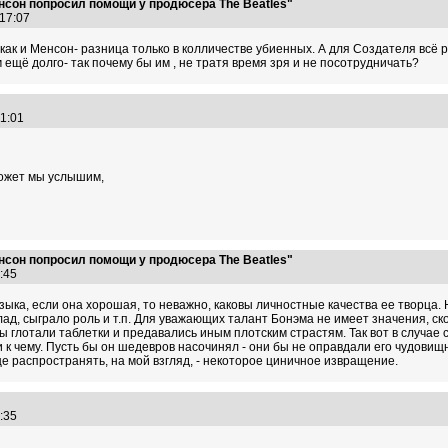
нсон попросил помощи у продюсера The Beatles"
:17:07
как и Менсон- разница только в колличестве убиенных. А для Создателя всё ра
 ещё долго- так почему бы им , не тратя время зря и не посотрудничать?
:21:01
может мы услышим,
нсон попросил помощи у продюсера The Beatles"
45:45
узыка, если она хорошая, то неважно, каковы личностные качества ее творца. 
лад, сыграло роль и т.п. Для уважающих талант Бонэма не имеет значения, ско
ы глотали таблетки и предавались иным плотским страстям. Так вот в случае с
ни к чему. Пусть бы он шедевров насочинял - они бы не оправдали его чудовищн
бще распространять, на мой взгляд, - некоторое циничное извращение.
53:35