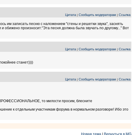
Цитата
Сообщить модераторам
Ссылка
|
|
ось им записать песню с наложением "стены и решетки звука", заснять
 обижено произносит:"Эта песня должна была звучать по другому..." Вот
Цитата
Сообщить модераторам
Ссылка
|
|
окойнее станет))))
Цитата
Сообщить модераторам
Ссылка
|
|
ное, ПРОФЕССИОНАЛЬНОЕ, то милости просим, блесните
ношение к отдельным участникам форума в нормальном разговоре! Ибо это
Новая тема
|
Вернуться в MG