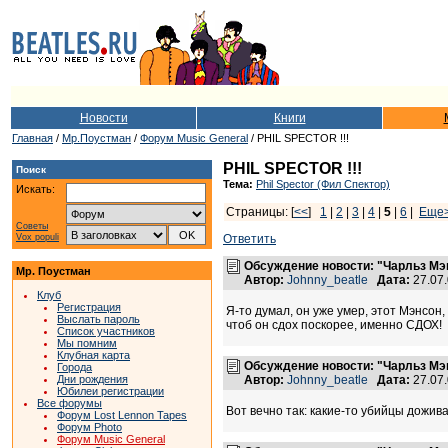
Новости
Книги
Главная
/
Мр.Поустман
/
Форум Music General
/ PHIL SPECTOR !!!
PHIL SPECTOR !!!
Поиск
Тема:
Phil Spector (Фил Спектор)
Искать:
Страницы: [
<<
]
1
|
2
|
3
|
4
|
5
|
6
|
Еще
Советы
Vox populi
Ответить
Обсуждение новости: "Чарльз Мэ
Мр. Поустман
Автор:
Johnny_beatle
Дата:
27.07
Клуб
Регистрация
Я-то думал, он уже умер, этот Мэнсон, 
Выслать пароль
чтоб он сдох поскорее, именно СДОХ!
Список участников
Мы помним
Клубная карта
Обсуждение новости: "Чарльз Мэ
Города
Дни рождения
Автор:
Johnny_beatle
Дата:
27.07
Юбилеи регистрации
Все форумы
Вот вечно так: какие-то убийцы доживаю
Форум Lost Lennon Tapes
Форум Photo
Форум Music General