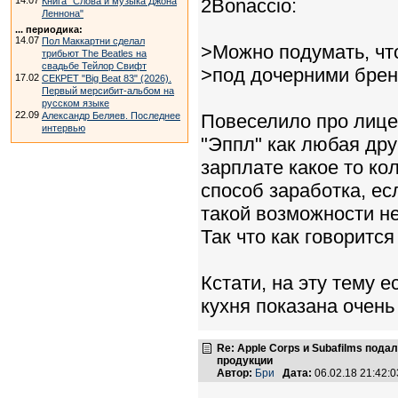
14.07
2Bonaccio:
Книга "Слова и музыка Джона
Леннона"
... периодика:
14.07
Пол Маккартни сделал
>Можно подумать, чт
трибьют The Beatles на
свадьбе Тейлор Свифт
>под дочерними брен
17.02
СЕКРЕТ "Big Beat 83" (2026).
Первый мерсибит-альбом на
русском языке
22.09
Александр Беляев. Последнее
Повеселило про лице
интервью
"Эппл" как любая др
зарплате какое то ко
способ заработка, ес
такой возможности не 
Так что как говорится
Кстати, на эту тему е
кухня показана очень
Re: Apple Corps и Subafilms под
продукции
Автор:
Бри
Дата:
06.02.18 21:42