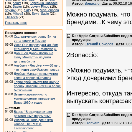
(18),
edulet
(18),
Корепина Наталия
Автор:
Bonaccio
Дата:
06.02.18 1
(18),
Baster
(18),
Lovely Ringo
(18),
saysay
(19),
Salty
(19),
MissLennona
Можно подумать, что
(19),
MiheyS
(20),
Sexy_Sadie
(21),
TheTech
(21)
брендами...К чему э
Показать всех
Последние новости:
Re: Apple Corps и Subafilms под
05.08
Скульптурную группу Битлз
продукции
установили в Томске
Автор:
Евгений Соколов
Дата:
06.
05.08
Йоко Оно переиздаст альбом
«It’s Alright (I See Rainbows)»
05.08
Джон Бон Джови позвонил
2Bonaccio:
Полу Маккартни из дома
детства битла
05.08
Альбому «Revolver» — 60 лет:
>Можно подумать, чт
что пишет зарубежная пресса
05.08
Джеймс Маккартни выпустил
>под дочерними брен
клип на песню «Dreams»
03.08
Терри Крейн выпустил книгу о
песнях, появившихся на волне
битломании
Интересно, откуда та
03.08
Вышел справочник по
коллекционным предметам
выпускать контрафак
Битлз 1960-х годов
... статьи:
04.08
Бьорк: “В воздухе витают
Re: Apple Corps и Subafilms под
разительные перемены”
продукции
01.08
Интервью Пола для ЮТуб
Автор:
Cronverc
Дата:
06.02.18 1
канала The Rest is
Entertainment