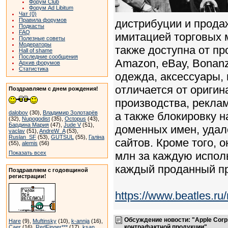
Форум Club
Форум Ad Libitum
Чат (0)
Правила форумов
дистрибуции и прода
Подкасты
FAQ
имитацией торговых м
Полезные советы
Модераторы
также доступна от пр
Hall of shame
Последние сообщения
Amazon, eBay, Bonanz
Архив форумов
Статистика
одежда, аксессуары, 
отличается от ориги
Поздравляем с днем рождения!
производства, рекла
dalobov
(30),
Владимир Золотарёв
а также блокировку 
(32),
Nupogodist
(35),
Octopus
(43),
Бардина Мария
(47),
Jude V
(51),
доменных имен, удал
vaclav
(51),
AndreW_A
(53),
Ruslan_SF
(53),
GUTSUL
(55),
Галіна
сайтов. Кроме того,
(55),
alemis
(56)
Показать всех
млн за каждую испол
каждый проданный пр
Поздравляем с годовщиной
регистрации!
https://www.beatles.
Обсуждение новости: "Apple Corp
Hare
(9),
Muftinsky
(10),
k-annja
(16),
контрафактной продукции"
Caer
(16),
RedFinger***
(17),
ksan