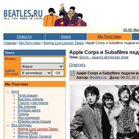
10.10. Мо
Новости
Книги
Мр.Поустман
Главная
/
Мр.Поустман
/
Форум Lost Lennon Tapes
/ Apple Corps и Subafilms подали
Apple Corps и Subafilms п
Поиск
Тема:
Битлз - защита авторских прав
Искать:
Ответить
Советы
Apple Corps и Subafilms подали 
Vox populi
Автор:
Beatles.ru
Дата:
06.02.18 1
Мр. Поустман
Клуб
Регистрация
Выслать пароль
Список участников
Мы помним
Клубная карта
Города
Дни рождения
Юбилеи регистрации
Все форумы
Форум Lost Lennon Tapes
Форум Photo
Форум Music General