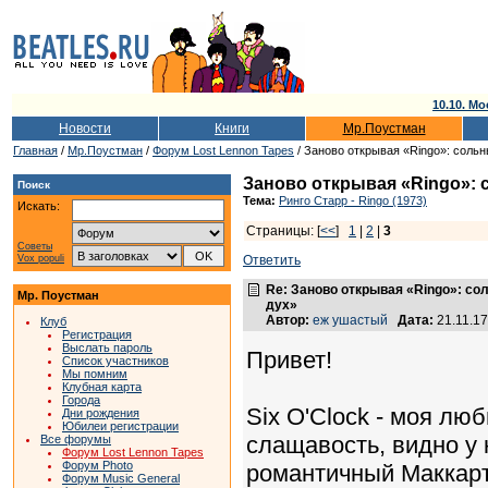
10.10. Мо
Новости
Книги
Мр.Поустман
Главная
/
Мр.Поустман
/
Форум Lost Lennon Tapes
/ Заново открывая «Ringo»: соль
Заново открывая «Ringo»:
Поиск
Тема:
Ринго Старр - Ringo (1973)
Искать:
Страницы: [
<<
]
1
|
2
|
3
Советы
Vox populi
Ответить
Re: Заново открывая «Ringo»: с
Мр. Поустман
дух»
Автор:
еж ушастый
Дата:
21.11.1
Клуб
Регистрация
Выслать пароль
Привет!
Список участников
Мы помним
Клубная карта
Города
Six O'Clock - моя лю
Дни рождения
Юбилеи регистрации
слащавость, видно у 
Все форумы
Форум Lost Lennon Tapes
Форум Photo
романтичный Маккартн
Форум Music General