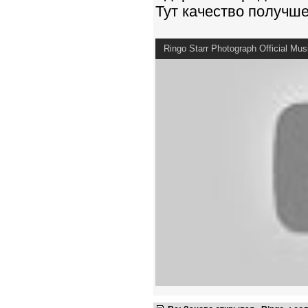
Тут качество получш
Ringo Starr Photograph Official Mus