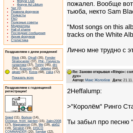
Форум Club
пожалел. Вообще вот
Форум Ad Libitum
Чат (0)
тьюба, некто Sam Bla
Правила форумов
Подкасты
FAQ
Полезные советы
"Most songs on this al
Модераторы
Hall of shame
tracks on the White Al
Последние сообщения
Архив форумов
Статистика
Лично мне трудно с э
Поздравляем с днем рождения!
Ritok
(30),
Olya8
(35),
Fender
Stratocaster
(37),
Phil - Гордость
галактики
(37),
Tonny
(45),
drc
(54),
Kravcov
(62),
oldwise
(64),
Re: Заново открывая «Ringo»: с
alpato
(67),
Kosta
(68),
zaka
(72)
дух»
Показать всех
Автор:
Макс Жолобов
Дата:
21.11
Поздравляем с годовщиной
2Heffalump:
регистрации!
>"Королём" Ринго Ста
Snied
(11),
Borkop
(14),
Ты забыл про песню "I'
Octopus_from_garden
(15),
2alex2008
(17),
Magnateron
(19),
Me
(19),
abt52
(19),
Seralvin
(19),
DISCO
COMMANDER
(20),
Sandjar
(22),