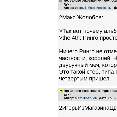
Re: Заново открывая «Ringo»: с
дух»
Автор:
ИгорьИзМагазинаЦветы
Д
2Макс Жолобов:
>Так вот почему альб
>the 4th: Ринго прост
Ничего Ринго не отме
частности, королей. Н
двуручный меч, кото
Это такой стеб, типа 
четвертым пришел.
Re: Заново открывая «Ringo»: с
дух»
Автор:
Макс Жолобов
Дата:
05.02
2ИгорьИзМагазинаЦв