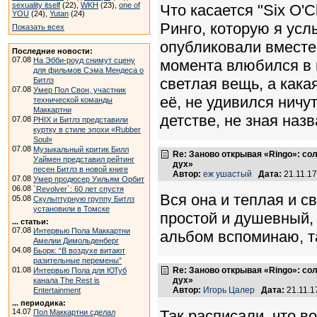
sexuality itself
(22),
WKH
(23),
one of
Что касается "Six O'
YOU
(24),
Yutan
(24)
Ринго, которую я усл
Показать всех
опубликовали вместе 
Последние новости:
07.08
На Эбби-роуд снимут сцену
момента влюбился в 
для фильмов Сэма Мендеса о
светлая вещь, а кака
Битлз
07.08
Умер Пол Свон, участник
её, не удивился ничут
технической команды
Маккартни
детстве, не зная назв
07.08
PHIX и Битлз представили
куртку в стиле эпохи «Rubber
Soul»
07.08
Музыкальный критик Билл
Re: Заново открывая «Ringo»: с
Уаймен представил рейтинг
дух»
песен Битлз в новой книге
Автор:
еж ушастый
Дата:
21.11.1
07.08
Умер продюсер Уильям Орбит
06.08
`Revolver`: 60 лет спустя
Вся она и теплая и с
05.08
Скульптурную группу Битлз
установили в Томске
простой и душевный, 
... статьи:
07.08
Интервью Пола Маккартни
альбом вспоминаю, та
Амелии Димольденберг
04.08
Бьорк: “В воздухе витают
разительные перемены”
01.08
Re: Заново открывая «Ringo»: с
Интервью Пола для ЮТуб
дух»
канала The Rest is
Автор:
Игорь Цалер
Дата:
21.11.1
Entertainment
... периодика:
14.07
Так расписали, что 
Пол Маккартни сделал