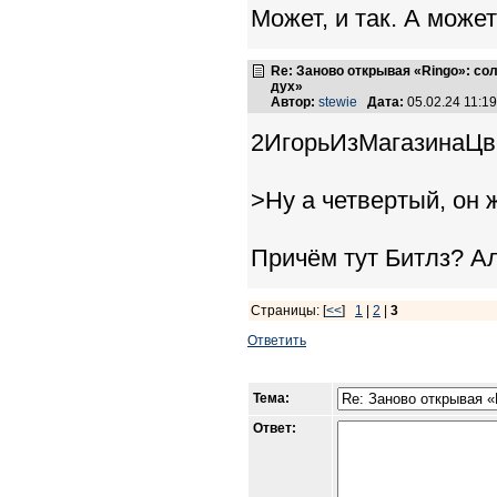
Может, и так. А может,
Re: Заново открывая «Ringo»: с
дух»
Автор:
stewie
Дата:
05.02.24 11:
2ИгорьИзМагазинаЦв
>Ну а четвертый, он 
Причём тут Битлз? Ал
Страницы: [
<<
]
1
|
2
|
3
Ответить
Тема:
Ответ: