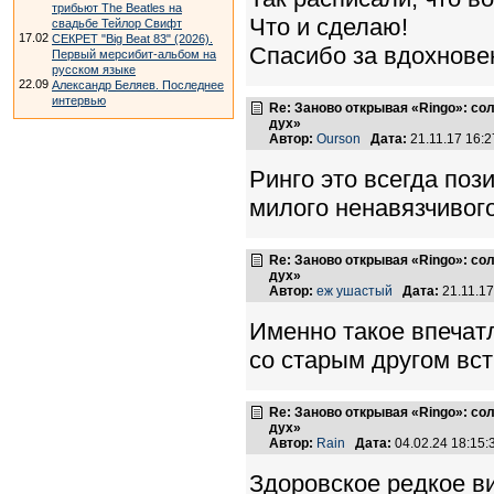
трибьют The Beatles на
Что и сделаю!
свадьбе Тейлор Свифт
17.02
СЕКРЕТ "Big Beat 83" (2026).
Спасибо за вдохнове
Первый мерсибит-альбом на
русском языке
22.09
Александр Беляев. Последнее
интервью
Re: Заново открывая «Ringo»: с
дух»
Автор:
Ourson
Дата:
21.11.17 16:
Ринго это всегда поз
милого ненавязчивого
Re: Заново открывая «Ringo»: с
дух»
Автор:
еж ушастый
Дата:
21.11.1
Именно такое впечатл
со старым другом вст
Re: Заново открывая «Ringo»: с
дух»
Автор:
Rain
Дата:
04.02.24 18:15
Здоровское редкое в