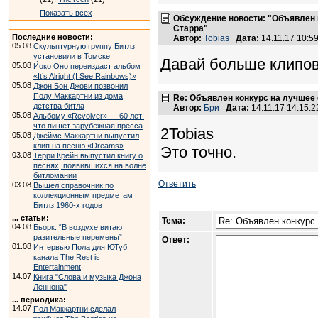
Показать всех
Обсуждение новости: "Объявлен 
Старра"
Последние новости:
Автор:
Tobias
Дата:
14.11.17 10:
05.08
Скульптурную группу Битлз
установили в Томске
Давай больше клипов 
05.08
Йоко Оно переиздаст альбом
«It’s Alright (I See Rainbows)»
05.08
Джон Бон Джови позвонил
Полу Маккартни из дома
Re: Объявлен конкурс на лучшее
детства битла
Автор:
Бри
Дата:
14.11.17 14:15
05.08
Альбому «Revolver» — 60 лет:
что пишет зарубежная пресса
2Tobias
05.08
Джеймс Маккартни выпустил
клип на песню «Dreams»
Это точно.
03.08
Терри Крейн выпустил книгу о
песнях, появившихся на волне
битломании
Ответить
03.08
Вышел справочник по
коллекционным предметам
Битлз 1960-х годов
... статьи:
Тема:
04.08
Бьорк: “В воздухе витают
разительные перемены”
Ответ:
01.08
Интервью Пола для ЮТуб
канала The Rest is
Entertainment
14.07
Книга "Слова и музыка Джона
Леннона"
... периодика:
14.07
Пол Маккартни сделал