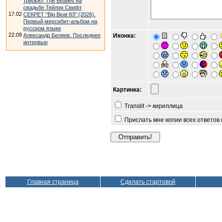
трибьют The Beatles на
свадьбе Тейлор Свифт
17.02
СЕКРЕТ "Big Beat 83" (2026).
Первый мерсибит-альбом на
русском языке
22.09
Александр Беляев. Последнее
Иконка:
интервью
Картинка:
Translit -> кириллица
Прислать мне копии всех ответов
Главная страница
Сделать стартовой