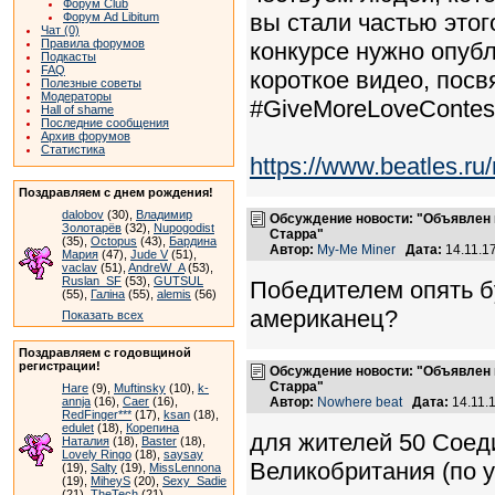
Форум Club
вы стали частью этог
Форум Ad Libitum
Чат (0)
Правила форумов
конкурсе нужно опубл
Подкасты
FAQ
короткое видео, пос
Полезные советы
Модераторы
#GiveMoreLoveContest
Hall of shame
Последние сообщения
Архив форумов
Статистика
https://www.beatles.
Поздравляем с днем рождения!
dalobov
(30),
Владимир
Обсуждение новости: "Объявлен 
Золотарёв
(32),
Nupogodist
Старра"
(35),
Octopus
(43),
Бардина
Автор:
My-Me Miner
Дата:
14.11.1
Мария
(47),
Jude V
(51),
vaclav
(51),
AndreW_A
(53),
Ruslan_SF
(53),
GUTSUL
Победителем опять б
(55),
Галіна
(55),
alemis
(56)
американец?
Показать всех
Поздравляем с годовщиной
регистрации!
Обсуждение новости: "Объявлен 
Старра"
Hare
(9),
Muftinsky
(10),
k-
annja
(16),
Caer
(16),
Автор:
Nowhere beat
Дата:
14.11.
RedFinger***
(17),
ksan
(18),
edulet
(18),
Корепина
для жителей 50 Соед
Наталия
(18),
Baster
(18),
Lovely Ringo
(18),
saysay
Великобритания (по у
(19),
Salty
(19),
MissLennona
(19),
MiheyS
(20),
Sexy_Sadie
(21),
TheTech
(21)