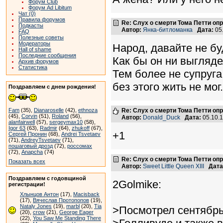
Форум Club
Форум Ad Libitum
Чат (0)
Правила форумов
Re: Слух о смерти Тома Петти о
Подкасты
Автор:
Янка-битломанка
Дата:
05
FAQ
Полезные советы
Модераторы
Народ, давайте не б
Hall of shame
Последние сообщения
Как бы он ни выгляде
Архив форумов
Статистика
Тем более не супруга
без этого жить не мог
Поздравляем с днем рождения!
Fam
(35),
Dianaroselle
(42),
ethnoza
Re: Слух о смерти Тома Петти о
(45),
Corvin
(51),
Roland
(56),
Автор:
Donald_Duck
Дата:
05.10.
alanfairwell
(57),
sergeymax10
(58),
Igor 63
(63),
Radmir
(64),
zhukoff
(67),
+1
Сергей Пронин
(68),
Andrei Tsvetaev
(71),
AndreyTsvetaev
(71),
пошаговый дрозд
(72),
россомах
(72),
Anapcha
(74)
Re: Слух о смерти Тома Петти о
Показать всех
Автор:
Sweet Little Queen XIII
Дата
Поздравляем с годовщиной
2Golmike:
регистрации!
Хлынцов Антон
(17),
Macisback
(17),
Вячеслав Протопопов
(19),
Nataly Jones
(19),
marbl
(20),
Tia
>Посмотрел сентябрь
(20),
crow
(21),
George Eager
(22),
You Saw Me Standing There