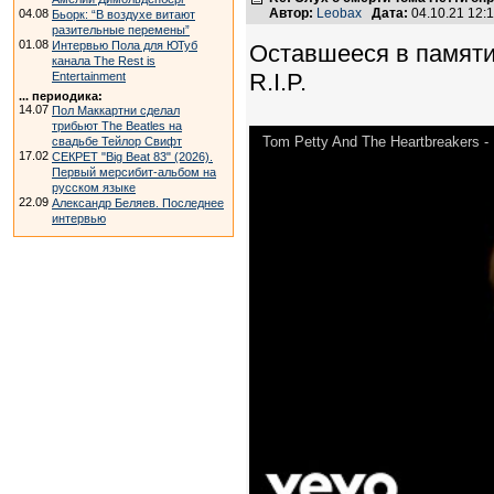
Автор:
Leobax
Дата:
04.10.21 12:
04.08
Бьорк: “В воздухе витают
разительные перемены”
01.08
Интервью Пола для ЮТуб
Оставшееся в памяти 
канала The Rest is
R.I.P.
Entertainment
... периодика:
14.07
Пол Маккартни сделал
трибьют The Beatles на
Tom Petty And The Heartbreakers - 
свадьбе Тейлор Свифт
17.02
СЕКРЕТ "Big Beat 83" (2026).
Первый мерсибит-альбом на
русском языке
22.09
Александр Беляев. Последнее
интервью