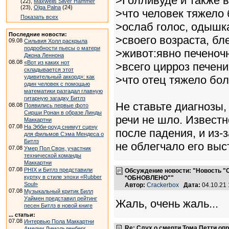
>Голливуде и также в
(22),
Maxwells Silver Hammer
(23),
Olga Palna
(24)
>что человек тяжело 
Показать всех
>ослаб голос, одышка
Последние новости:
>своего возраста, б
09.08
Сильвия Холл раскрыла
подробности пьесы о матери
>живот:явно печеночн
Джона Леннона
08.08
«Вот из каких нот
>всего цирроз печени
складывается этот
удивительный аккорд»: как
>что отец тяжело бо
один человек с помощью
математики разгадал главную
гитарную загадку Битлз
Не ставьте диагнозы,
08.08
Появились первые фото
Сирши Ронан в образе Линды
речи не шло. Известн
Маккартни
07.08
На Эбби-роуд снимут сцену
после падения, и из-
для фильмов Сэма Мендеса о
Битлз
не облегчало его выс
07.08
Умер Пол Свон, участник
технической команды
Маккартни
07.08
PHIX и Битлз представили
Обсуждение новости: "Новость "С
куртку в стиле эпохи «Rubber
*ОБНОВЛЕНО""
Soul»
Автор:
Crackerbox
Дата:
04.10.21
07.08
Музыкальный критик Билл
Уаймен представил рейтинг
Жаль, очень жаль...
песен Битлз в новой книге
... статьи:
07.08
Интервью Пола Маккартни
Re: Слух о смерти Тома Петти о
Амелии Димольденберг