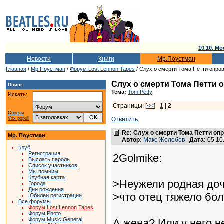
10.10. Мо
Новости
Книги
Мр.Поустман
Главная
/
Мр.Поустман
/
Форум Lost Lennon Tapes
/ Слух о смерти Тома Петти опр
Слух о смерти Тома Петти
Поиск
Тема:
Tom Petty
Искать:
Страницы: [
<<
]
1
|
2
Советы
Vox populi
Ответить
Re: Слух о смерти Тома Петти о
Мр. Поустман
Автор:
Макс Жолобов
Дата:
05.10
Клуб
Регистрация
2Golmike:
Выслать пароль
Список участников
Мы помним
Клубная карта
>Неужели родная доч
Города
Дни рождения
>что отец тяжело бо
Юбилеи регистрации
Все форумы
Форум Lost Lennon Tapes
Форум Photo
Форум Music General
А жена? Или у него 