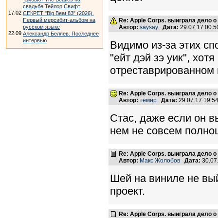
свадьбе Тейлор Свифт
17.02
СЕКРЕТ "Big Beat 83" (2026).
Первый мерсибит-альбом на
Re: Apple Corps. выиграла дело о
русском языке
Автор:
saysay
Дата:
29.07.17 00:
22.09
Александр Беляев. Последнее
интервью
Видимо из-за этих сп
"ейт дэй зэ уик", хот
отреставрированном 
Re: Apple Corps. выиграла дело о
Автор:
темир
Дата:
29.07.17 19:
Стас, даже если он в
нем не совсем полно
Re: Apple Corps. выиграла дело о
Автор:
Макс Жолобов
Дата:
30.07
Шей на виниле не вы
проект.
Re: Apple Corps. выиграла дело о