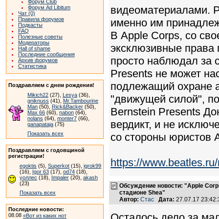
Форум Club
видеоматериалами. Ра
Форум Ad Libitum
Чат (0)
Правила форумов
именно им принадлеж
Подкасты
FAQ
В Apple Corps, со св
Полезные советы
Модераторы
эксклюзивные права 
Hall of shame
Последние сообщения
просто наблюдал за с
Архив форумов
Статистика
Presents не может на
подлежащий охране а
Поздравляем с днем рождения!
Mikich22
(27),
Lesya
(36),
"движущей силой", по
gniknuss
(41),
Mr.Tambourine
Man
(50),
Rick&Backer
(50),
Bernstein Presents До
Max 66
(60),
nabon
(64),
nolans
(64),
monter7
(66),
вердикт, и не исключ
ganapataja
(75)
Показать всех
со стороны юристов Ap
Поздравляем с годовщиной
регистрации!
https://www.beatles.
egoktis
(5),
Superkot
(15),
igrok99
(16),
Igor 63
(17),
od74
(18),
уоллес
(18),
Impaler
(20),
akash
(23)
Обсуждение новости: "Apple Corp
стадионе Shea"
Показать всех
Автор:
Стас
Дата:
27.07.17 23:4
Последние новости:
Осталось дело за мал
08.08
«Вот из каких нот