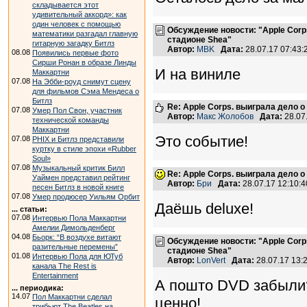
складывается этот
удивительный аккорд»: как
один человек с помощью
Обсуждение новости: "Apple Corp
математики разгадал главную
стадионе Shea"
гитарную загадку Битлз
Автор:
MBK
Дата:
28.07.17 07:43
08.08
Появились первые фото
Сирши Ронан в образе Линды
И на виниле
Маккартни
07.08
На Эбби-роуд снимут сцену
для фильмов Сэма Мендеса о
Битлз
Re: Apple Corps. выиграла дело о
07.08
Умер Пол Свон, участник
Автор:
Макс Жолобов
Дата:
28.07
технической команды
Маккартни
Это событие!
07.08
PHIX и Битлз представили
куртку в стиле эпохи «Rubber
Soul»
07.08
Музыкальный критик Билл
Re: Apple Corps. выиграла дело о
Уаймен представил рейтинг
Автор:
Бри
Дата:
28.07.17 12:10
песен Битлз в новой книге
07.08
Умер продюсер Уильям Орбит
Даёшь deluxe!
... статьи:
07.08
Интервью Пола Маккартни
Амелии Димольденберг
04.08
Бьорк: “В воздухе витают
Обсуждение новости: "Apple Corp
разительные перемены”
стадионе Shea"
01.08
Интервью Пола для ЮТуб
Автор:
LonVert
Дата:
28.07.17 13
канала The Rest is
Entertainment
А пошто DVD забыли?
... периодика:
14.07
Пол Маккартни сделал
ценно!
трибьют The Beatles на