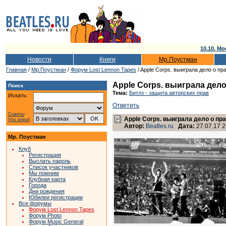
10.10. Мо
Новости
Книги
Мр.Поустман
Главная
/
Мр.Поустман
/
Форум Lost Lennon Tapes
/ Apple Corps. выиграла дело о пр
Apple Corps. выиграла дело
Поиск
Тема:
Битлз - защита авторских прав
Искать:
Ответить
Советы
Apple Corps. выиграла дело о пр
Vox populi
Автор:
Beatles.ru
Дата:
27.07.17 2
Мр. Поустман
Клуб
Регистрация
Выслать пароль
Список участников
Мы помним
Клубная карта
Города
Дни рождения
Юбилеи регистрации
Все форумы
Форум Lost Lennon Tapes
Форум Photo
Форум Music General