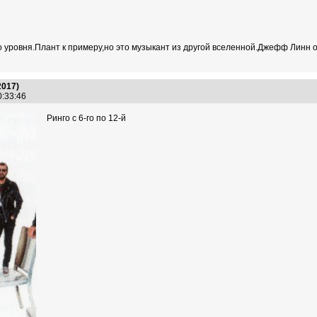
о уровня.Плант к примеру,но это музыкант из другой вселенной.Джефф Линн 
2017)
10:33:46
Ринго с 6-го по 12-й