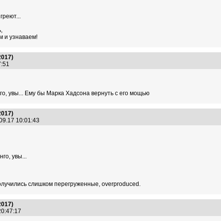
реют...
,
ем и узнаваем!
2017)
17:51
го, увы... Ему бы Марка Хадсона вернуть с его мощью
2017)
09.17 10:01:43
го, увы...
олучились слишком перегруженные, overproduced.
2017)
20:47:17