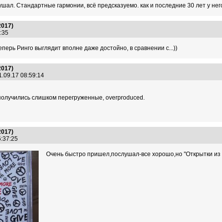
ал. Стандартные гармонии, всё предсказуемо. как и последние 30 лет у нег
2017)
7:35
перь Ринго выглядит вполне даже достойно, в сравнении с...))
2017)
1.09.17 08:59:14
получились слишком перегруженные, overproduced.
2017)
6:37:25
Очень быстро пришел,послушал-все хорошо,но "Открытки из 