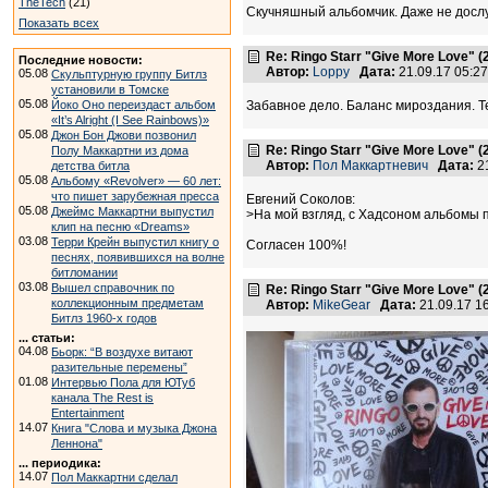
TheTech
(21)
Скучняшный альбомчик. Даже не дослуш
Показать всех
Re: Ringo Starr "Give More Love" (
Последние новости:
Автор:
Loppy
Дата:
21.09.17 05:2
05.08
Скульптурную группу Битлз
установили в Томске
05.08
Йоко Оно переиздаст альбом
Забавное дело. Баланс мироздания. Те
«It’s Alright (I See Rainbows)»
05.08
Джон Бон Джови позвонил
Re: Ringo Starr "Give More Love" (
Полу Маккартни из дома
Автор:
Пол Маккартневич
Дата:
2
детства битла
05.08
Альбому «Revolver» — 60 лет:
что пишет зарубежная пресса
Евгений Соколов:
05.08
Джеймс Маккартни выпустил
>На мой взгляд, с Хадсоном альбомы 
клип на песню «Dreams»
03.08
Терри Крейн выпустил книгу о
Согласен 100%!
песнях, появившихся на волне
битломании
03.08
Вышел справочник по
Re: Ringo Starr "Give More Love" (
коллекционным предметам
Автор:
MikeGear
Дата:
21.09.17 1
Битлз 1960-х годов
... статьи:
04.08
Бьорк: “В воздухе витают
разительные перемены”
01.08
Интервью Пола для ЮТуб
канала The Rest is
Entertainment
14.07
Книга "Слова и музыка Джона
Леннона"
... периодика:
14.07
Пол Маккартни сделал