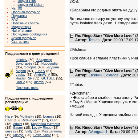
Форум Club
2ЮВ:
Форум Ad Libitum
Чат (0)
>Барабаны его родные опять же душу г
Правила форумов
Подкасты
Вот именно его игру не устану слушать
FAQ
пусть isolated track даже . Неподража
Полезные советы
Модераторы
Hall of shame
Последние сообщения
Re: Ringo Starr "Give More Love" (
Архив форумов
Автор:
Tobias
Дата:
20.09.17 09:
Статистика
2Pitchman:
Поздравляем с днем рождения!
>Все слабее и слабее пластинки у Рин
dalobov
(30),
Владимир
Золотарёв
(32),
Nupogodist
(35),
Octopus
(43),
Бардина
Re: Ringo Starr "Give More Love" (
Мария
(47),
Jude V
(51),
vaclav
(51),
AndreW_A
(53),
Автор:
Евгений Соколов
Дата:
20.
Ruslan_SF
(53),
GUTSUL
(55),
Галіна
(55),
alemis
(56)
2Tobias:
Показать всех
>2Pitchman:
>>Все слабее и слабее пластинки у Рин
Поздравляем с годовщиной
> Ему бы Марка Хадсона вернуть с его
регистрации!
>мощью
На мой взгляд, с Хадсоном альбомы п
Hare
(9),
Muftinsky
(10),
k-annja
(16),
Caer
(16),
RedFinger***
(17),
ksan
(18),
edulet
(18),
Корепина Наталия
Re: Ringo Starr "Give More Love" (
(18),
Baster
(18),
Lovely Ringo
(18),
saysay
(19),
Salty
(19),
MissLennona
Автор:
AVanguard
Дата:
20.09.17 
(19),
MiheyS
(20),
Sexy_Sadie
(21),