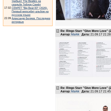
трибьют The Beatles на
свадьбе Тейлор Свифт
17.02
СЕКРЕТ "Big Beat 83" (2026).
Первый мерсибит-альбом на
русском языке
22.09
Александр Беляев. Последнее
интервью
Re: Ringo Starr "Give More Love" (
Автор:
Markk
Дата:
21.09.17 21:2
Re: Ringo Starr "Give More Love" (
Автор:
Markk
Дата:
21.09.17 21:4