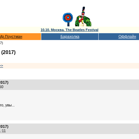
10.10. Москва. The Beatles Festival
Мр.Поустман
Барахолка
Оффлайн
7)
 (2017)
>>
2017)
9:50
о, увы...
2017)
01:11