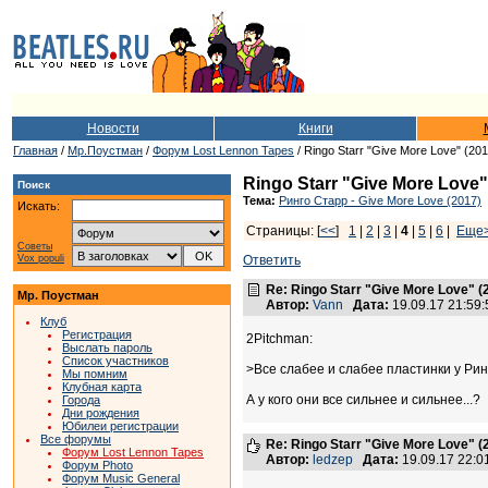
Новости
Книги
Главная
/
Мр.Поустман
/
Форум Lost Lennon Tapes
/ Ringo Starr "Give More Love" (201
Ringo Starr "Give More Love"
Поиск
Тема:
Ринго Старр - Give More Love (2017)
Искать:
Страницы: [
<<
]
1
|
2
|
3
|
4
|
5
|
6
|
Еще
Советы
Vox populi
Ответить
Re: Ringo Starr "Give More Love" (
Мр. Поустман
Автор:
Vann
Дата:
19.09.17 21:5
Клуб
Регистрация
2Pitchman:
Выслать пароль
Список участников
>Все слабее и слабее пластинки у Ринг
Мы помним
Клубная карта
А у кого они все сильнее и сильнее...?
Города
Дни рождения
Юбилеи регистрации
Все форумы
Re: Ringo Starr "Give More Love" (
Форум Lost Lennon Tapes
Автор:
ledzep
Дата:
19.09.17 22:
Форум Photo
Форум Music General