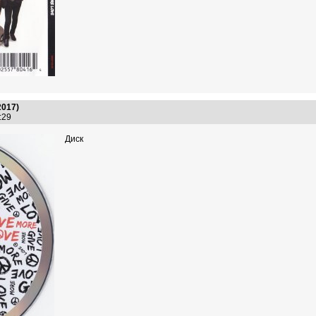
2017)
7:29
Диск