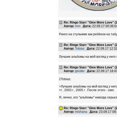
Re: Ringo Starr "Give More Love" (
Автор:
rinn
Дата:
22.09.17 00:36:
Ринго на стульчике как ребёнок на таб
Re: Ringo Starr "Give More Love" (
Автор:
Tobias
Дата:
22.09.17 12:
Лучшие альбомы на мой взгляд у него был
Re: Ringo Starr "Give More Love" (
Автор:
gloster
Дата:
22.09.17 18:
2Tobias:
>Лучшие альбомы на мой взгляд у него
>г , 2003 г , 2005 г . После этого - скис
Я, лично, его "альбомы" никогда серьез
Re: Ringo Starr "Give More Love" (
Автор:
mishana
Дата:
23.09.17 08