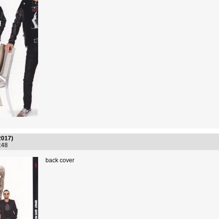
2017)
6:48
back cover