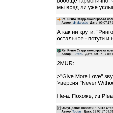
вообще гармонично. Чт
мы вряд ли уже усл
Re: Ринго Старр анонсировал но
Автор:
Mr.Majestic
Дата:
09.07.17
А как ни крути, "Рин
остальное - потуги и н
Re: Ринго Старр анонсировал но
Автор:
...итель
Дата:
09.07.17 09
2MUR:
>"Give More Love" зв
>версия "Never Withou
Не-а. Похоже, из Ple
Обсуждение новости: "Ринго Ста
Автор:
Tobias
Дата:
13.07.17 09: