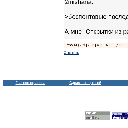
2mishana:
>беспонтовые после
А мне "Открытки из р
Страницы:
1
|
2
|
3
|
4
|
5
|
6
|
Еще>>
Ответить
Главная страница
Сделать стартовой