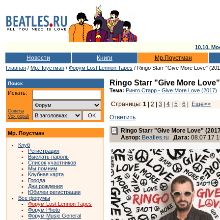
10.10. Мо
Новости
Книги
Мр.Поустман
Главная
/
Мр.Поустман
/
Форум Lost Lennon Tapes
/ Ringo Starr "Give More Love" (201
Ringo Starr "Give More Love"
Поиск
Тема:
Ринго Старр - Give More Love (2017)
Искать:
Страницы:
1
|
2
|
3
|
4
|
5
|
6
|
Еще>>
Советы
Vox populi
Ответить
Ringo Starr "Give More Love" (201
Мр. Поустман
Автор:
Beatles.ru
Дата:
08.07.17 1
Клуб
Регистрация
Выслать пароль
Список участников
Мы помним
Клубная карта
Города
Дни рождения
Юбилеи регистрации
Все форумы
Форум Lost Lennon Tapes
Форум Photo
Форум Music General