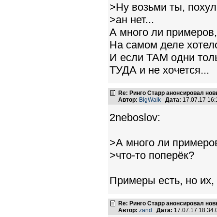
>Ну возьми ты, похул
>ан нет...
А много ли примеров,
На самом деле хотело
И если ТАМ одни тол
ТУДА и не хочется...
Re: Ринго Старр анонсировал но
Автор:
BigWalk
Дата:
17.07.17 16
2neboslov:
>А много ли примеров
>что-то поперёк?
Примеры есть, но их,
Re: Ринго Старр анонсировал но
Автор:
zand
Дата:
17.07.17 18:34