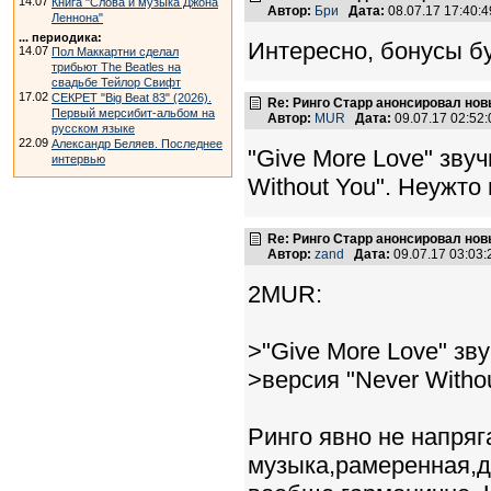
14.07
Книга "Слова и музыка Джона
Автор:
Бри
Дата:
08.07.17 17:40
Леннона"
... периодика:
Интересно, бонусы бу
14.07
Пол Маккартни сделал
трибьют The Beatles на
свадьбе Тейлор Свифт
17.02
СЕКРЕТ "Big Beat 83" (2026).
Re: Ринго Старр анонсировал но
Первый мерсибит-альбом на
Автор:
MUR
Дата:
09.07.17 02:5
русском языке
22.09
Александр Беляев. Последнее
"Give More Love" зву
интервью
Without You". Неужто
Re: Ринго Старр анонсировал но
Автор:
zand
Дата:
09.07.17 03:03
2MUR:
>"Give More Love" зв
>версия "Never Witho
Ринго явно не напряг
музыка,рамеренная,д