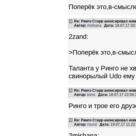
Поперёк это,в-смысле
Re: Ринго Старр анонсировал но
Автор:
mishana
Дата:
18.07.17 20
2zand:
>Поперёк это,в-смысл
Таланта у Ринго не 
свинорылый Udo ему н
Re: Ринго Старр анонсировал но
Автор:
bimo
Дата:
18.07.17 22:04
Ринго и трое его дру
Re: Ринго Старр анонсировал но
Автор:
round
Дата:
19.07.17 11:2
2mishana: