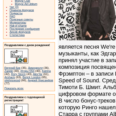
Форум Club
Форум Ad Libitum
Чат (0)
Правила форумов
Подкасты
FAQ
Полезные советы
Модераторы
Hall of shame
Последние сообщения
Архив форумов
Статистика
Поздравляем с днем рождения!
является песня We're
музыканты, как Эдгар
принял участие в зап
композиция посвящена 
Евгений Бик
(35),
Димедролл
(36),
Zapple
(40),
Игорь7354
(40),
Katrina
Фрэмптон – в записи 
(42),
Rory Storm
(43),
AlexYar
(61),
Arshack
(63),
Borick London
(65),
Speed of Sound. Сред
stjohnswood
(66),
Андрей Хрисанфов
(77)
Тимоти Б. Шмит. Альб
Показать всех
цифровом формате он
Поздравляем с годовщиной
В число бонус-треков
регистрации!
которую Ринго нашел 
Старра с группами Al