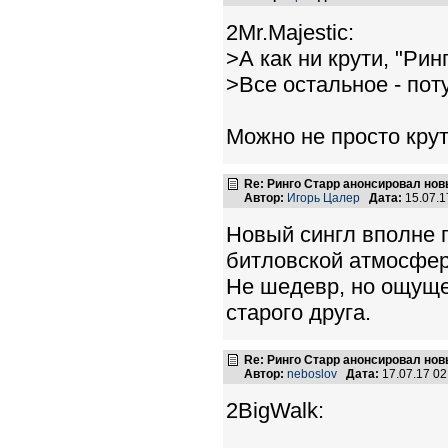
2Mr.Majestic:
>А как ни крути, "Ри
>Все остальное - потуг
Можно не просто крут
Re: Ринго Старр анонсировал но
Автор:
Игорь Цалер
Дата:
15.07.1
Новый сингл вполне 
битловской атмосфер
Не шедевр, но ощуще
старого друга.
Re: Ринго Старр анонсировал но
Автор:
neboslov
Дата:
17.07.17 0
2BigWalk: