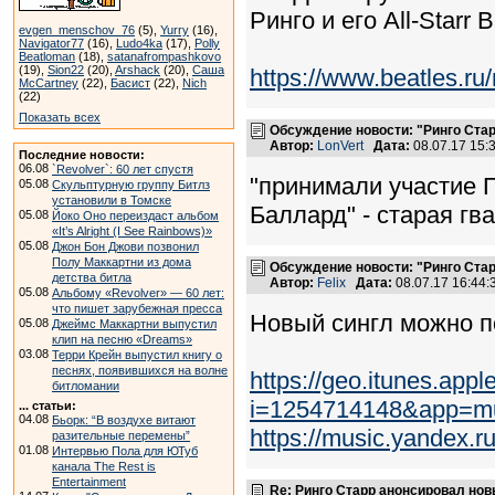
Ринго и его All-Starr
evgen_menschov_76
(5),
Yurry
(16),
Navigator77
(16),
Ludo4ka
(17),
Polly
Beatloman
(18),
satanafrompashkovo
(19),
Sion22
(20),
Arshack
(20),
Саша
https://www.beatles.
McCartney
(22),
Басист
(22),
Nich
(22)
Показать всех
Обсуждение новости: "Ринго Ста
Автор:
LonVert
Дата:
08.07.17 15
Последние новости:
06.08
`Revolver`: 60 лет спустя
"принимали участие 
05.08
Скульптурную группу Битлз
установили в Томске
Баллард" - старая гв
05.08
Йоко Оно переиздаст альбом
«It’s Alright (I See Rainbows)»
05.08
Джон Бон Джови позвонил
Полу Маккартни из дома
Обсуждение новости: "Ринго Ста
детства битла
Автор:
Felix
Дата:
08.07.17 16:44
05.08
Альбому «Revolver» — 60 лет:
что пишет зарубежная пресса
Новый сингл можно п
05.08
Джеймс Маккартни выпустил
клип на песню «Dreams»
03.08
Терри Крейн выпустил книгу о
песнях, появившихся на волне
https://geo.itunes.ap
битломании
i=1254714148&app=m
... статьи:
04.08
Бьорк: “В воздухе витают
https://music.yandex.
разительные перемены”
01.08
Интервью Пола для ЮТуб
канала The Rest is
Entertainment
Re: Ринго Старр анонсировал но