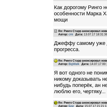
Как дорогому Ринго 
особенности Марка Х
мощи
Re: Ринго Старр анонсировал но
Автор:
cmi
Дата:
13.07.17 18:31:
Джеффу самому уже да
прогресса.
Re: Ринго Старр анонсировал но
Автор:
BigWalk
Дата:
14.07.17 00
Я вот одного не поним
никому доказывать не
нибудь поперёк, ан не
люблю его, чертяку...
Re: Ринго Старр анонсировал но
Автор:
Бри
Дата:
15.07.17 21:21