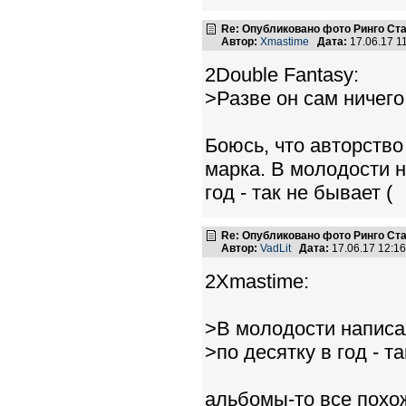
Re: Опубликовано фото Ринго С
Автор:
Xmastime
Дата:
17.06.17 1
2Double Fantasy:
>Разве он сам ничего
Боюсь, что авторство
марка. В молодости на
год - так не бывает (
Re: Опубликовано фото Ринго С
Автор:
VadLit
Дата:
17.06.17 12:1
2Xmastime:
>В молодости написал
>по десятку в год - та
альбомы-то все похож