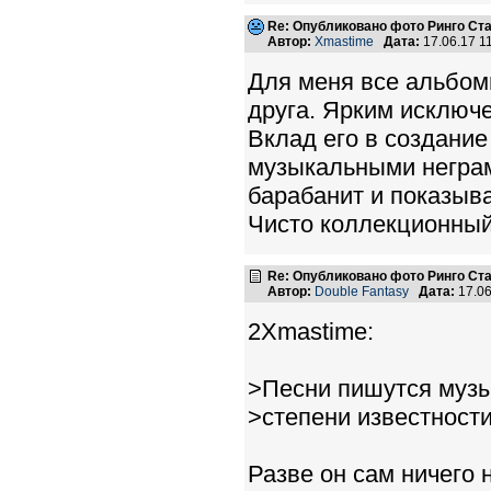
Re: Опубликовано фото Ринго С
Автор:
Xmastime
Дата:
17.06.17 1
Для меня все альбомы
друга. Ярким исключе
Вклад его в создани
музыкальными неграм
барабанит и показыва
Чисто коллекционный
Re: Опубликовано фото Ринго С
Автор:
Double Fantasy
Дата:
17.06
2Xmastime:
>Песни пишутся музы
>степени известност
Разве он сам ничего 