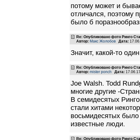
потому может и бывае
отличался, поэтому п
было б поразнообраз
Re: Опубликовано фото Ринго С
Автор:
Макс Жолобов
Дата:
17.06
Значит, какой-то оди
Re: Опубликовано фото Ринго С
Автор:
mister ponch
Дата:
17.06.1
Joe Walsh. Todd Rundg
многие другие -Стран
В семидесятых Ринго
стали хитами некотор
восьмидесятых было 
известные люди.
Re: Опубликовано фото Ринго С