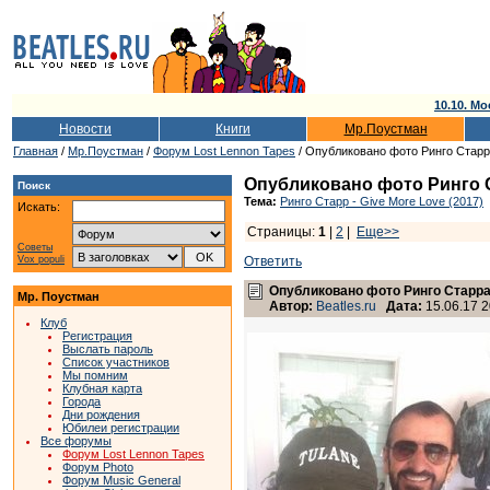
10.10. Мо
Новости
Книги
Мр.Поустман
Главная
/
Мр.Поустман
/
Форум Lost Lennon Tapes
/ Опубликовано фото Ринго Стар
Опубликовано фото Ринго
Поиск
Тема:
Ринго Старр - Give More Love (2017)
Искать:
Страницы:
1
|
2
|
Еще>>
Советы
Vox populi
Ответить
Опубликовано фото Ринго Старр
Мр. Поустман
Автор:
Beatles.ru
Дата:
15.06.17 2
Клуб
Регистрация
Выслать пароль
Список участников
Мы помним
Клубная карта
Города
Дни рождения
Юбилеи регистрации
Все форумы
Форум Lost Lennon Tapes
Форум Photo
Форум Music General