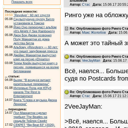
альбомом"
Показать всех
Автор:
Стас
Дата:
15.06.17 20:5
Последние новости:
Ринго уже на обложку
19:53
`Revolver`: 60 лет спустя
05.08
Скульптурную группу Битлз
установили в Томске
05.08
Йоко Оно переиздаст альбом
Re: Опубликовано фото Ринго С
«It’s Alright (I See Rainbows)»
Автор:
Макс Жолобов
Дата:
15.06
05.08
Джон Бон Джови позвонил
Полу Маккартни из дома
А может это тайный 
детства битла
05.08
Альбому «Revolver» — 60 лет:
что пишет зарубежная пресса
05.08
Джеймс Маккартни выпустил
Re: Опубликовано фото Ринго С
клип на песню «Dreams»
Автор:
VeeJayMan
Дата:
15.06.17
03.08
Терри Крейн выпустил книгу о
песнях, появившихся на волне
Всё, наелся... Больше
битломании
... статьи:
судя по Postcards fro
04.08
Бьорк: “В воздухе витают
разительные перемены”
01.08
Интервью Пола для ЮТуб
Re: Опубликовано фото Ринго С
канала The Rest is
Автор:
Стас
Дата:
15.06.17 21:1
Entertainment
14.07
Книга "Слова и музыка Джона
Леннона"
2VeeJayMan:
... периодика:
14.07
Пол Маккартни сделал
трибьют The Beatles на
>Всё, наелся... Боль
свадьбе Тейлор Свифт
17.02
СЕКРЕТ "Big Beat 83" (2026).