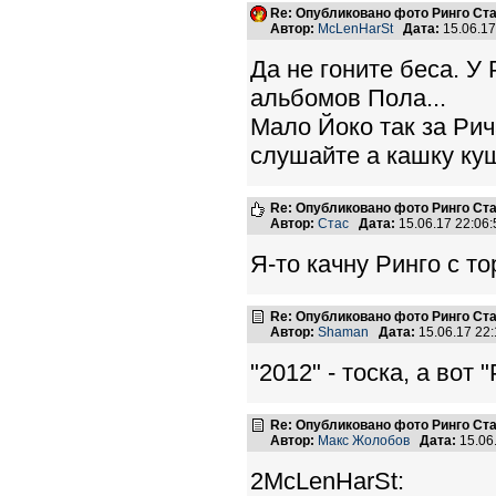
Re: Опубликовано фото Ринго С
Автор:
McLenHarSt
Дата:
15.06.1
Да не гоните беса. У
альбомов Пола...
Мало Йоко так за Рич
слушайте а кашку ку
Re: Опубликовано фото Ринго С
Автор:
Стас
Дата:
15.06.17 22:0
Я-то качну Ринго с т
Re: Опубликовано фото Ринго С
Автор:
Shaman
Дата:
15.06.17 22
"2012" - тоска, а вот
Re: Опубликовано фото Ринго С
Автор:
Макс Жолобов
Дата:
15.06
2McLenHarSt: