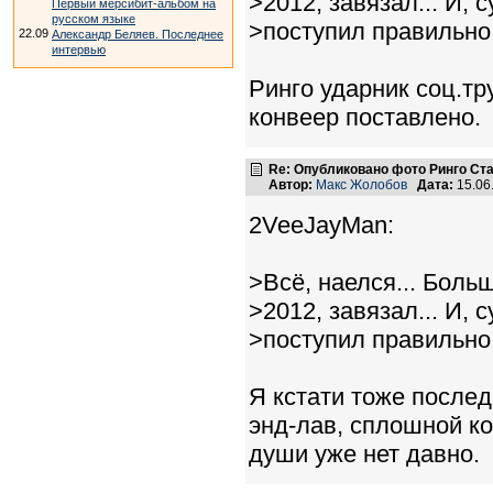
>2012, завязал... И, с
Первый мерсибит-альбом на
русском языке
>поступил правильно
22.09
Александр Беляев. Последнее
интервью
Ринго ударник соц.тр
конвеер поставлено.
Re: Опубликовано фото Ринго С
Автор:
Макс Жолобов
Дата:
15.06
2VeeJayMan:
>Всё, наелся... Боль
>2012, завязал... И, с
>поступил правильно
Я кстати тоже послед
энд-лав, сплошной ко
души уже нет давно.