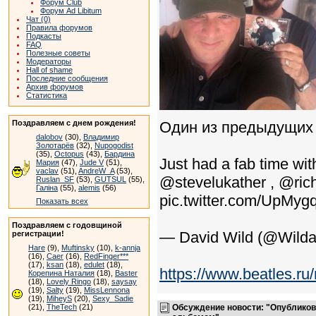
Форум Club
Форум Ad Libitum
Чат (0)
Правила форумов
Подкасты
FAQ
Полезные советы
Модераторы
Hall of shame
Последние сообщения
Архив форумов
Статистика
Поздравляем с днем рождения!
Один из предыдущих 
dalobov
(30),
Владимир
Золотарёв
(32),
Nupogodist
(35),
Octopus
(43),
Бардина
Just had a fab time wit
Мария
(47),
Jude V
(51),
vaclav
(51),
AndreW_A
(53),
@stevelukather , @ri
Ruslan_SF
(53),
GUTSUL
(55),
Галіна
(55),
alemis
(56)
pic.twitter.com/UpMy
Показать всех
Поздравляем с годовщиной
— David Wild (@Wilda
регистрации!
Hare
(9),
Muftinsky
(10),
k-annja
(16),
Caer
(16),
RedFinger***
(17),
ksan
(18),
edulet
(18),
https://www.beatles.
Корепина Наталия
(18),
Baster
(18),
Lovely Ringo
(18),
saysay
(19),
Salty
(19),
MissLennona
(19),
MiheyS
(20),
Sexy_Sadie
(21),
TheTech
(21)
Обсуждение новости: "Опубликов