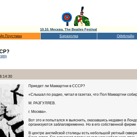
10.10. Москва. The Beatles Festival
Мр.Поустман
Барахолка
Оффлайн
ССР?
1989)
6:14:30
Приедет ли Маккартни в СССР?
«Слышал по радио, читал в газетах, что Пол Маккартни собир
М. РАЗГУЛЯЕВ.
г. Москва».
Вот это и попытался я выяснить, оказавшись недавно в Лонд
организуются заблаговременно. Но в его собственной фирме
В центре английской столицы есть небольшой уютный скверик