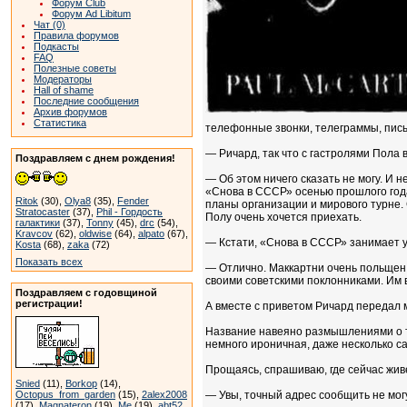
Форум Club
Форум Ad Libitum
Чат (0)
Правила форумов
Подкасты
FAQ
Полезные советы
Модераторы
Hall of shame
Последние сообщения
Архив форумов
Статистика
телефонные звонки, телеграммы, пис
— Ричард, так что с гастролями Пола
Поздравляем с днем рождения!
— Об этом ничего сказать не могу. И 
«Снова в СССР» осенью прошлого года.
Ritok
(30),
Olya8
(35),
Fender
планы организации и мирового турне. 
Stratocaster
(37),
Phil - Гордость
Полу очень хочется приехать.
галактики
(37),
Tonny
(45),
drc
(54),
Kravcov
(62),
oldwise
(64),
alpato
(67),
— Кстати, «Снова в СССР» занимает у 
Kosta
(68),
zaka
(72)
Показать всех
— Отлично. Маккартни очень польщен. 
своими советскими поклонниками. Им 
Поздравляем с годовщиной
регистрации!
А вместе с приветом Ричард передал 
Название навеяно размышлениями о тя
немного ироничная, даже несколько с
Прощаясь, спрашиваю, где сейчас жив
Snied
(11),
Borkop
(14),
Octopus_from_garden
(15),
2alex2008
— Увы, точный адрес сообщить не могу
(17),
Magnateron
(19),
Me
(19),
abt52