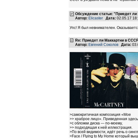
Обсуждение статьи: "Приедет ли
Автор:
Elicaster
Дата:
02.05.17 18
Упс! Я был невнимателен. Оказывается
Re: Приедет ли Маккартни в ССС
Автор:
Евгений Соколов
Дата:
03.
>самокритичная композиция «Мое
>> храброе лицо». Приведенная здес
>с обложки диска — по-моему,
>> подходящая к ней иллюстрация.
>По всей видимости, идёт речь о синг
>Face / Flying to My Home который вы