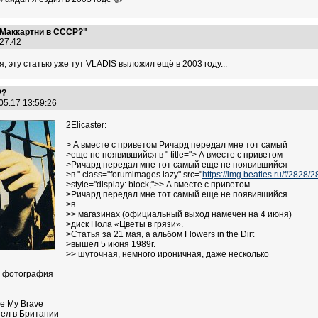
 Маккартни в СССР?"
:27:42
, эту статью уже тут VLADIS выложил ещё в 2003 году...
Р?
05.17 13:59:26
2Elicaster:
> А вместе с приветом Ричард передал мне тот самый
>еще не появившийся в " title="> А вместе с приветом
>Ричард передал мне тот самый еще не появившийся
>в " class="forumimages lazy" src="
https://img.beatles.ru/f/2828/
>style="display: block;">> А вместе с приветом
>Ричард передал мне тот самый еще не появившийся
>в
>> магазинах (официальный выход намечен на 4 июня)
>диск Пола «Цветы в грязи».
>Статья за 21 мая, а альбом Flowers in the Dirt
>вышел 5 июня 1989г.
>> шуточная, немного ироничная, даже несколько
ь фотография
ле My Brave
шел в Британии