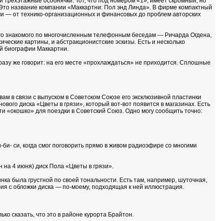
и трехэтажные особнячки. Тот, что под номером «1», имеет скромный, но
Это название компании «Маккартни: Пол энд Линда». В фирме компактный
и — от технико-организационных и финансовых до проблем авторских
ого знакомого по многочисленным телефонным беседам — Ричарда Огдена,
ические картины, и абстракционистские эскизы. Есть и несколько
й биографии Маккартни.
сразу же говорит: на его месте «прохлаждаться» не приходится. Сплошные
 вам в связи с выпуском в Советском Союзе его эксклюзивной пластинки
вого диска «Цветы в грязи», который вот-вот появится в магазинах. Есть
йти «окошко» для поездки в Советский Союз. Одно могу сообщить точно:
би- си, когда смог поговорить прямо в живом радиоэфире со многими
на 4 июня) диск Пола «Цветы в грязи».
ка была грустной по своей тональности. Есть там, например, шуточная,
ия с обложки диска — по-моему, подходящая к ней иллюстрация.
ко сказать, что это в районе курорта Брайтон.