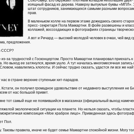
Сохо-сквер. Его окружают плотным кольцом небольшие двух- 
изящный фасад из дерева. Наверху выпуклые буквы «МПЛ». 
штат сотрудников, занимающихся самыми разными вопросам
прав.
В маленьком холле на первом этаже дожидаюсь своего стар
пресс- секретаря Пола Маккартни. В фойе развешены и класс
коллажей, воссоздающих в фотографиях страницы творческо
А вот и Ричард — высокий молодой человек в очках, чей вид 
ьма, предложения.
 в СССР?
не из-за трудностей с Госконцертом. Просто Маккартни планировал приехать к
 Но выход ее затянулся, время ушло. А тут началась многомесячная запись но
Словом, навалились хлопоты. И сейчас трудно сказать, удастся ли все же на
нас в стране верхние ступеньки хит-парадов.
Кстати, он получил громадное удовольствие от недавнего выступления не Би-
всем от нас большой привет.
мне тот самый еще не появившийся в магазинах (официальный выход намечен 
желой экологической ситуации на планете. Но нельзя сказать, чтобы пластин
амокритичная композиция «Мое храброе лицо». Приведенная здесь фотограф
ет Пол.
. Таковы правила, иначе не будет семье Маккартни спокойной жизни. Могу толь