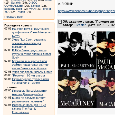
(19),
Seralvin
(19),
DISCO
А. ЛЮТЫЙ.
COMMANDER
(20),
Sandjar
(22),
sexuality itself
(22),
WKH
(23),
one of
https://www.beatles.ru/books/paper.asp
YOU
(24),
Yutan
(24)
Показать всех
Обсуждение статьи: "Приедет ли
Автор:
Elicaster
Дата:
02.05.17 16
Последние новости:
07.08
На Эбби-роуд снимут сцену
для фильмов Сэма Мендеса о
Битлз
07.08
Умер Пол Свон, участник
технической команды
Маккартни
07.08
PHIX и Битлз представили
куртку в стиле эпохи «Rubber
Soul»
07.08
Музыкальный критик Билл
Уаймен представил рейтинг
песен Битлз в новой книге
07.08
Умер продюсер Уильям Орбит
06.08
`Revolver`: 60 лет спустя
05.08
Скульптурную группу Битлз
установили в Томске
... статьи:
07.08
Интервью Пола Маккартни
Амелии Димольденберг
04.08
Бьорк: “В воздухе витают
разительные перемены”
01.08
Интервью Пола для ЮТуб
канала The Rest is
Entertainment