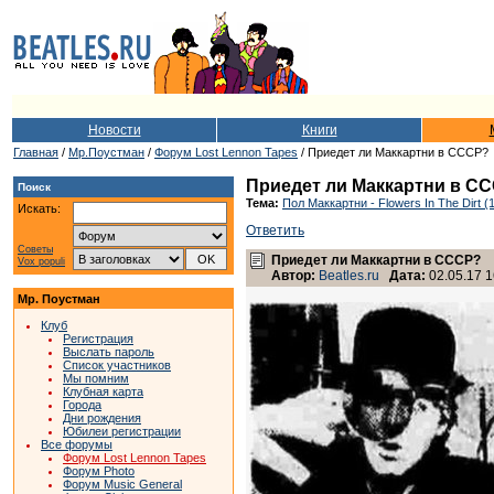
Новости
Книги
Главная
/
Мр.Поустман
/
Форум Lost Lennon Tapes
/ Приедет ли Маккартни в СССР?
Приедет ли Маккартни в С
Поиск
Тема:
Пол Маккартни - Flowers In The Dirt (
Искать:
Ответить
Советы
Приедет ли Маккартни в СССР?
Vox populi
Автор:
Beatles.ru
Дата:
02.05.17 1
Мр. Поустман
Клуб
Регистрация
Выслать пароль
Список участников
Мы помним
Клубная карта
Города
Дни рождения
Юбилеи регистрации
Все форумы
Форум Lost Lennon Tapes
Форум Photo
Форум Music General