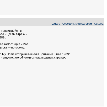
Цитата
Сообщить модераторам
Ссылка
|
|
е появившийся в
ла «Цветы в грязи».
989г.
ная композиция «Мое
диска — по-моему,
g to My Home который вышел в Британии 8 мая 1989г.
- видимо, это обложки сингла в разных странах.