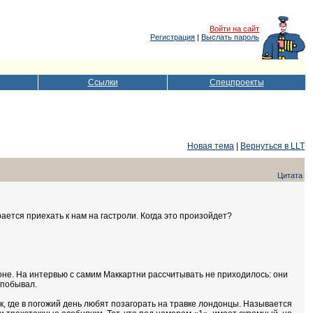
Войти на сайт
Регистрация
|
Выслать пароль
Ссылки
Спецпроекты
Новая тема
|
Вернуться в LLT
Цитата
ается приехать к нам на гастроли. Когда это произойдет?
оне. На интервью с самим Маккартни рассчитывать не приходилось: они
 побывал.
, где в погожий день любят позагорать на травке лондонцы. Называется