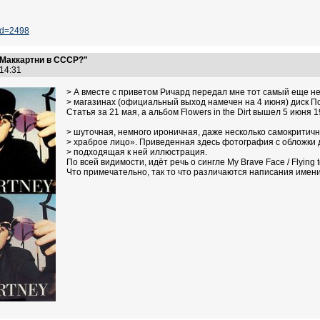
?id=2498
 Маккартни в СССР?"
:14:31
> А вместе с приветом Ричард передал мне тот самый еще н
> магазинах (официальный выход намечен на 4 июня) диск По
Статья за 21 мая, а альбом Flowers in the Dirt вышел 5 июня 1
> шуточная, немного ироничная, даже несколько самокритич
> храброе лицо». Приведенная здесь фотография с обложки 
> подходящая к ней иллюстрация.
По всей видимости, идёт речь о сингле My Brave Face / Flyin
Что примечательно, так то что различаются написания имени 