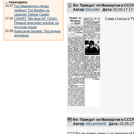
... периодика:
Re: Приедет ли Маккартни в ССС
14.07
Пол Маккартни сделал
Автор:
Elicaster
Дата:
02.05.17 17
трибьют The Beatles на
свадьбе Тейлор Свифт
17.02
СЕКРЕТ "Big Beat 83" (2026).
Сама статья в "
Первый мерсибит-альбом на
русском языке
22.09
Александр Беляев. Последнее
интервью
Re: Приедет ли Маккартни в ССС
Автор:
McLenHarSt
Дата:
02.05.1
СССРа уж давно нема а на Червоный М