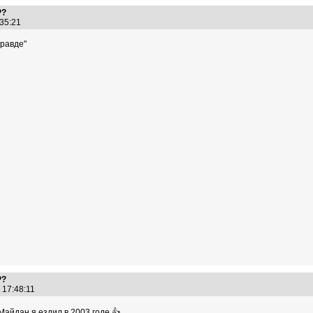
Р?
:35:21
Правде"
Р?
7 17:48:11
айдан я ездил в 2003 годе 👍