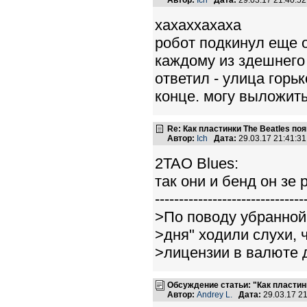
Автор:
Ich
Дата:
29.03.17 21:40:
хахаххахаха
робот подкинул еще о
каждому из здешнего
ответил - улица горь
конце. могу выложить
Re: Как пластинки The Beatles п
Автор:
Ich
Дата:
29.03.17 21:41:
2TAO Blues:
так они и бенд он зе 
-------------------------------
>По поводу убранной 
>дня" ходили слухи, 
>лицензии в валюте 
Обсуждение статьи: "Как пластин
Автор:
Andrey L.
Дата:
29.03.17 2