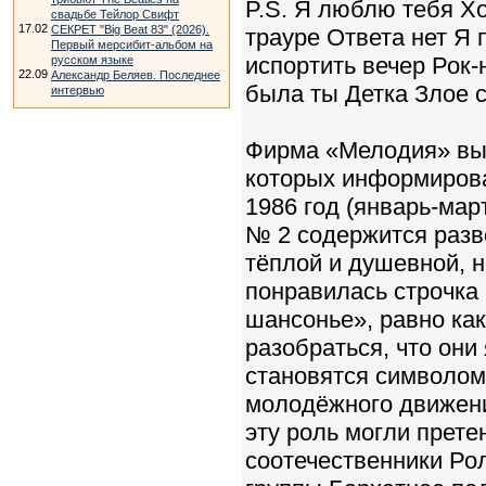
P.S. Я люблю тебя Хо
свадьбе Тейлор Свифт
17.02
СЕКРЕТ "Big Beat 83" (2026).
трауре Ответа нет Я 
Первый мерсибит-альбом на
испортить вечер Рок-
русском языке
22.09
Александр Беляев. Последнее
была ты Детка Злое с
интервью
Фирма «Мелодия» вып
которых информирова
1986 год (январь-мар
№ 2 содержится развё
тёплой и душевной, 
понравилась строчка
шансонье», равно как
разобраться, что они
становятся символом
молодёжного движени
эту роль могли прете
соотечественники Рол