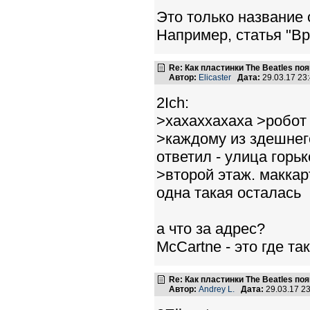
Это только название 
Например, статья "В
Re: Как пластинки The Beatles п
Автор:
Elicaster
Дата:
29.03.17 23
2Ich:
>хахаххахаха >робот 
>каждому из здешнег
ответил - улица горьк
>второй этаж. маккар
одна такая осталась
а что за адрес?
McCartne - это где та
Re: Как пластинки The Beatles п
Автор:
Andrey L.
Дата:
29.03.17 2