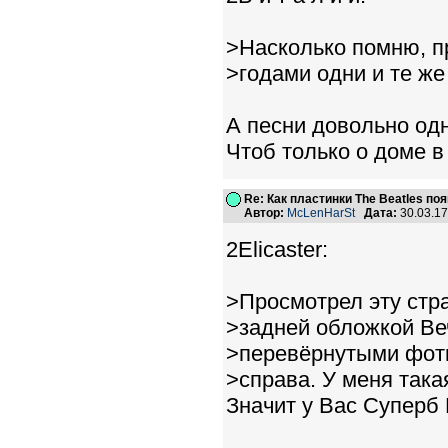
>Насколько помню, пр
>годами одни и те же
А песни довольно од
Чтоб только о доме в
Re: Как пластинки The Beatles п
Автор:
McLenHarSt
Дата:
30.03.1
2Elicaster:
>Просмотрел эту стра
>задней обложкой Ве
>перевёрнутыми фотк
>справа. У меня така
Значит у Вас Суперб Р