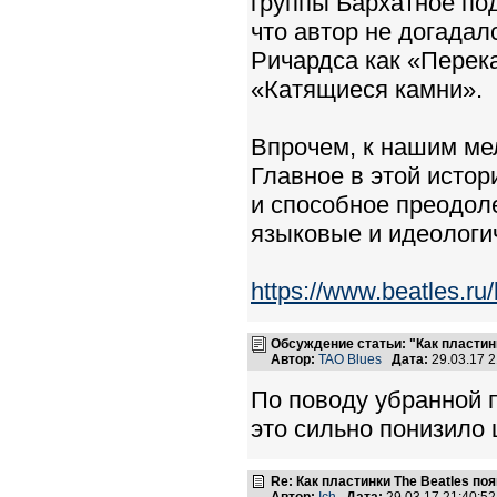
группы Бархатное по
что автор не догадал
Ричардса как «Перека
«Катящиеся камни».
Впрочем, к нашим мел
Главное в этой истор
и способное преодол
языковые и идеологи
https://www.beatles.r
Обсуждение статьи: "Как пластин
Автор:
TAO Blues
Дата:
29.03.17 
По поводу убранной п
это сильно понизило
Re: Как пластинки The Beatles п