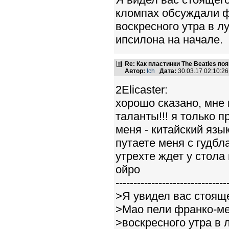
кломпах обсуждали ф
воскресного утра в л
ипсилона на начале.
Re: Как пластинки The Beatles п
Автор:
Ich
Дата:
30.03.17 02:10:
2Elicaster:
хорошо сказано, мне 
таланты!!! я только п
меня - китайский язы
путаете меня с гудбл
утрехте ждет у стола
ойро
-------------------------------
>Я увидел вас стоящ
>Мао пели франко-ме
>воскресного утра в 