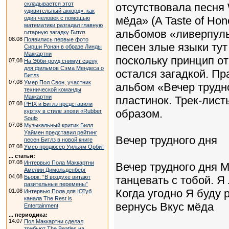
складывается этот
отсутствовала песня 
удивительный аккорд»: как
мёда» (A Taste of Ho
один человек с помощью
математики разгадал главную
альбомов «ливерпуль
гитарную загадку Битлз
08.08
Появились первые фото
песен злые языки тут
Сирши Ронан в образе Линды
Маккартни
поскольку принцип о
07.08
На Эбби-роуд снимут сцену
для фильмов Сэма Мендеса о
остался загадкой. П
Битлз
07.08
Умер Пол Свон, участник
альбом «Вечер трудн
технической команды
Маккартни
пластинок. Трек-лис
07.08
PHIX и Битлз представили
образом.
куртку в стиле эпохи «Rubber
Soul»
07.08
Музыкальный критик Билл
Уаймен представил рейтинг
Вечер трудного дня
песен Битлз в новой книге
07.08
Умер продюсер Уильям Орбит
... статьи:
07.08
Интервью Пола Маккартни
Вечер трудного дня М
Амелии Димольденберг
04.08
Бьорк: “В воздухе витают
танцевать с тобой. 
разительные перемены”
Когда угодно Я буду 
01.08
Интервью Пола для ЮТуб
канала The Rest is
вернусь Вкус мёда
Entertainment
... периодика:
14.07
Пол Маккартни сделал
трибьют The Beatles на