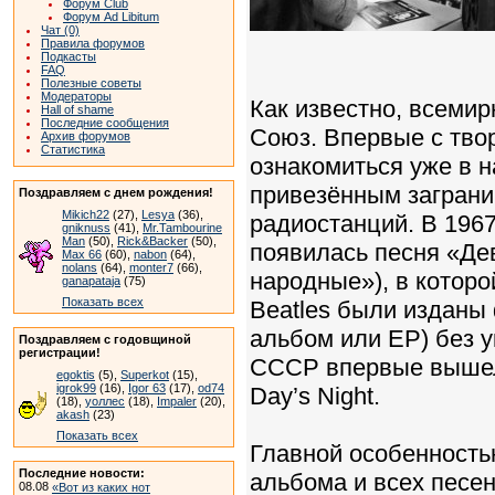
Форум Club
Форум Ad Libitum
Чат (0)
Правила форумов
Подкасты
FAQ
Полезные советы
Модераторы
Как известно, всеми
Hall of shame
Последние сообщения
Союз. Впервые с тво
Архив форумов
Статистика
ознакомиться уже в н
привезённым заграни
Поздравляем с днем рождения!
Mikich22
(27),
Lesya
(36),
радиостанций. В 196
gniknuss
(41),
Mr.Tambourine
Man
(50),
Rick&Backer
(50),
появилась песня «Де
Max 66
(60),
nabon
(64),
nolans
(64),
monter7
(66),
народные»), в которо
ganapataja
(75)
Показать всех
Beatles были изданы
альбом или EP) без у
Поздравляем с годовщиной
регистрации!
СССР впервые вышел
egoktis
(5),
Superkot
(15),
igrok99
(16),
Igor 63
(17),
od74
Day’s Night.
(18),
уоллес
(18),
Impaler
(20),
akash
(23)
Показать всех
Главной особенность
Последние новости:
альбома и всех песен
08.08
«Вот из каких нот