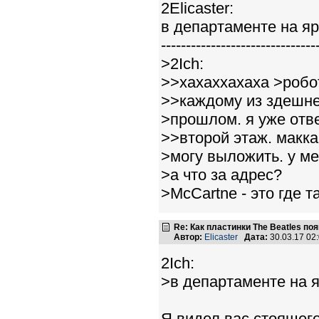
2Elicaster:
в департаменте на яр
-------------------------------
>2Ich:
>>хахаххахаха >робот
>>каждому из здешне
>прошлом. я уже отве
>>второй этаж. макка
>могу выложить. у ме
>а что за адрес?
>McCartne - это где т
Re: Как пластинки The Beatles п
Автор:
Elicaster
Дата:
30.03.17 02
2Ich:
>в департаменте на я
Я видел вас стоящего