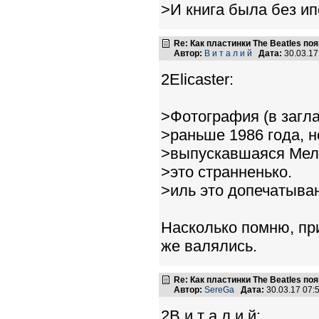
>И книга была без ип
Re: Как пластинки The Beatles п
Автор:
В и т а л и й
Дата:
30.03.1
2Elicaster:
>Фотография (в загл
>раньше 1986 года, н
>выпускавшаяся Мелод
>это странненько.
>иль это допечатыва
Насколько помню, при
же валялись.
Re: Как пластинки The Beatles п
Автор:
SereGa
Дата:
30.03.17 07
2В и т а л и й: