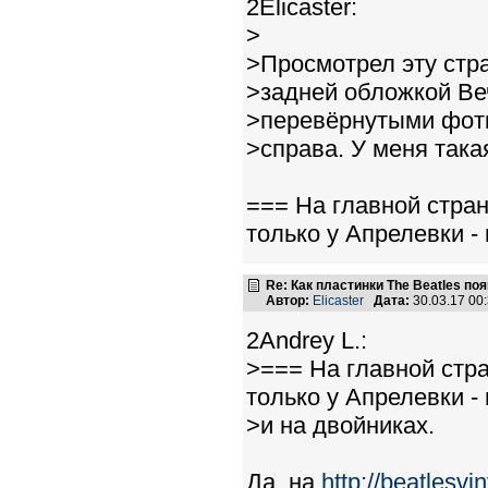
2Elicaster:
>
>Просмотрел эту стра
>задней обложкой Ве
>перевёрнутыми фотк
>справа. У меня така
=== На главной стран
только у Апрелевки - 
Re: Как пластинки The Beatles п
Автор:
Elicaster
Дата:
30.03.17 00
2Andrey L.:
>=== На главной стра
только у Апрелевки -
>и на двойниках.
Да, на
http://beatlesv