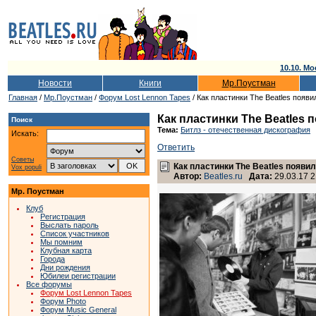
10.10. Мо
Новости
Книги
Мр.Поустман
Главная
/
Мр.Поустман
/
Форум Lost Lennon Tapes
/ Как пластинки The Beatles появ
Как пластинки The Beatles
Поиск
Тема:
Битлз - отечественная дискография
Искать:
Ответить
Советы
Как пластинки The Beatles появи
Vox populi
Автор:
Beatles.ru
Дата:
29.03.17 2
Мр. Поустман
Клуб
Регистрация
Выслать пароль
Список участников
Мы помним
Клубная карта
Города
Дни рождения
Юбилеи регистрации
Все форумы
Форум Lost Lennon Tapes
Форум Photo
Форум Music General