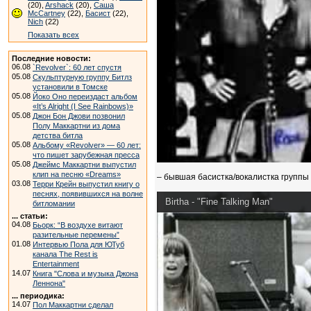
(20),
Arshack
(20),
Саша
McCartney
(22),
Басист
(22),
Nich
(22)
Показать всех
Последние новости:
06.08
`Revolver`: 60 лет спустя
05.08
Скульптурную группу Битлз
установили в Томске
05.08
Йоко Оно переиздаст альбом
«It’s Alright (I See Rainbows)»
05.08
Джон Бон Джови позвонил
Полу Маккартни из дома
детства битла
05.08
Альбому «Revolver» — 60 лет:
что пишет зарубежная пресса
05.08
Джеймс Маккартни выпустил
клип на песню «Dreams»
– бывшая басистка/вокалистка группы B
03.08
Терри Крейн выпустил книгу о
песнях, появившихся на волне
Birtha - "Fine Talking Man"
битломании
... статьи:
04.08
Бьорк: “В воздухе витают
разительные перемены”
01.08
Интервью Пола для ЮТуб
канала The Rest is
Entertainment
14.07
Книга "Слова и музыка Джона
Леннона"
... периодика:
14.07
Пол Маккартни сделал