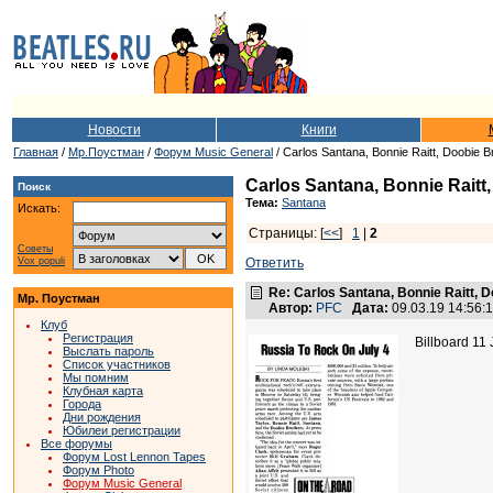
Новости
Книги
Главная
/
Мр.Поустман
/
Форум Music General
/ Carlos Santana, Bonnie Raitt, Doobie 
Carlos Santana, Bonnie Raitt
Поиск
Тема:
Santana
Искать:
Страницы: [
<<
]
1
|
2
Советы
Vox populi
Ответить
Re: Carlos Santana, Bonnie Raitt, 
Мр. Поустман
Автор:
PFC
Дата:
09.03.19 14:56
Клуб
Регистрация
Billboard 11
Выслать пароль
Список участников
Мы помним
Клубная карта
Города
Дни рождения
Юбилеи регистрации
Все форумы
Форум Lost Lennon Tapes
Форум Photo
Форум Music General