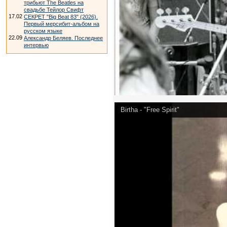
трибьют The Beatles на
свадьбе Тейлор Свифт
17.02
СЕКРЕТ "Big Beat 83" (2026).
Первый мерсибит-альбом на
русском языке
22.09
Александр Беляев. Последнее
интервью
Birtha - "Free Spirit"