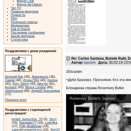
Форум Club
Форум Ad Libitum
Чат (0)
Правила форумов
Подкасты
FAQ
Полезные советы
Модераторы
Hall of shame
Последние сообщения
Архив форумов
Статистика
Поздравляем с днем рождения!
Re: Carlos Santana, Bonnie Raitt, 
Автор:
tupzem
Дата:
30.03.19 23:
2Elicaster:
Евгений Бик
(35),
Димедролл
(36),
>Дуби Бразерз, Пресняков. Кто эта ж
Zapple
(40),
Игорь7354
(40),
Katrina
(42),
Rory Storm
(43),
AlexYar
(61),
Arshack
(63),
Borick London
(65),
Блондинка справа Rosemary Butler
stjohnswood
(66),
Андрей Хрисанфов
(77)
Rosemary Butler's Journey
Показать всех
Поздравляем с годовщиной
регистрации!
evgen_menschov_76
(5),
Yurry
(16),
Navigator77
(16),
Ludo4ka
(17),
Polly Beatloman
(18),
satanafrompashkovo
(19),
Sion22