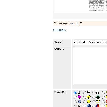
Страницы: [
<<
]
1
|
2
Ответить
Тема:
Ответ:
Иконка: