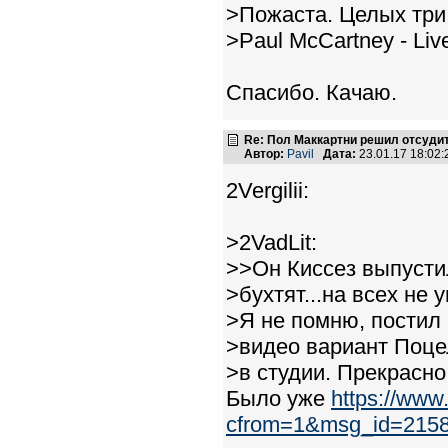
>Пожаста. Целых три
>Paul McCartney - Liv
Спасибо. Качаю.
Re: Пол Маккартни решил отсудит
Автор:
Pavil
Дата:
23.01.17 18:02
2Vergilii:
>2VadLit:
>>Он Киссез выпусти
>бухтят...на всех не 
>Я не помню, постил 
>видео вариант Поце
>в студии. Прекрасно
Было уже
https://www
cfrom=1&msg_id=215