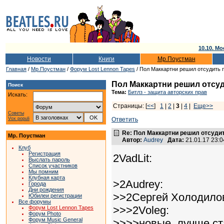
10.10. Мо
Новости
Книги
Мр.Поустман
Главная
/
Мр.Поустман
/
Форум Lost Lennon Tapes
/ Пол Маккартни решил отсудить п
Пол Маккартни решил отсуд
Поиск
Тема:
Битлз - защита авторских прав
Искать:
Страницы: [
<<
]
1
|
2
|
3
|
4
|
Еще>>
Советы
Vox populi
Ответить
Re: Пол Маккартни решил отсудит
Мр. Поустман
Автор:
Audrey
Дата:
21.01.17 23:
Клуб
Регистрация
2VadLit:
Выслать пароль
Список участников
Мы помним
Клубная карта
>2Audrey:
Города
Дни рождения
>>2Сергей Холодило
Юбилеи регистрации
Все форумы
>>>2Voleg:
Форум Lost Lennon Tapes
Форум Photo
Форум Music General
>>>>новые, лучше ст