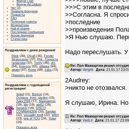
Форум Club
Форум Ad Libitum
>>>С этим в последн
Чат (0)
Правила форумов
>>Согласна. Я спроси
Подкасты
FAQ
>последние
Полезные советы
Модераторы
>>произведения Пола,
Hall of shame
Последние сообщения
>Я Нью слушаю. Пери
Архив форумов
Статистика
Поздравляем с днем рождения!
Надо переслушать. У 
Ritok
(30),
Olya8
(35),
Fender
Stratocaster
(37),
Phil - Гордость
галактики
(37),
Tonny
(45),
drc
Re: Пол Маккартни решил отсудит
(54),
Kravcov
(62),
oldwise
(64),
Автор:
Vergilii
Дата:
21.01.17 23:
alpato
(67),
Kosta
(68),
zaka
(72)
Показать всех
2Audrey:
Поздравляем с годовщиной
>никто не отозвался.
регистрации!
Snied
(11),
Borkop
(14),
Octopus_from_garden
(15),
Я слушаю, Ирина. Но
2alex2008
(17),
Magnateron
(19),
Me
(19),
abt52
(19),
Seralvin
(19),
DISCO
COMMANDER
(20),
Sandjar
(22),
sexuality itself
(22),
WKH
Re: Пол Маккартни решил отсудит
(23),
one of YOU
(24),
Yutan
Автор:
VadLit
Дата:
21.01.17 23:0
(24)
Показать всех