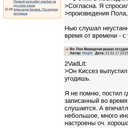
Первый мерсибит-альбом на
>Согласна. Я спросил
русском языке
22.09
Александр Беляев. Последнее
>произведения Пола, 
интервью
Нью слушал неустанн
время от времени - с
Re: Пол Маккартни решил отсудит
Автор:
Vergilii
Дата:
21.01.17 23:
2VadLit:
>Он Киссез выпустил 
угодишь.
Я не помню, постил г
записанный во время 
слушается. А впечат
небольшое, много инс
настроены оч. хорошо