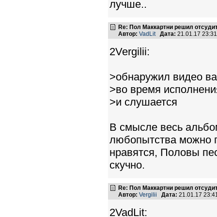
лучше..
Re: Пол Маккартни решил отсудит
Автор:
VadLit
Дата:
21.01.17 23:3
2Vergilii:
>обнаружил видео ва
>во время исполнени
>и слушается
В смысле весь альбом
любопытства можно гл
нравятся, Половы пес
скучно.
Re: Пол Маккартни решил отсудит
Автор:
Vergilii
Дата:
21.01.17 23:
2VadLit: