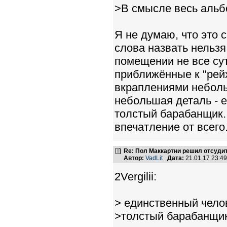
>В смысле весь альб
Я не думаю, что это 
слова назвать нельзя
помещении не все сут
приближённые к "рей
вкраплениями небол
небольшая деталь - 
толстый барабанщик.
впечатление от всего
Re: Пол Маккартни решил отсудит
Автор:
VadLit
Дата:
21.01.17 23:4
2Vergilii:
> единственный чело
>толстый барабанщик