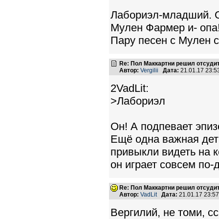
Лабориэл-младший. О
Мулен Фармер и- опа!
Пару песен с Мулен с
Re: Пол Маккартни решил отсудит
Автор:
Vergilii
Дата:
21.01.17 23:
2VadLit:
>Лабориэл
Он! А подпевает эпиз
Ещё одна важная дета
привыкли видеть на ко
он играет совсем по-
Re: Пол Маккартни решил отсудит
Автор:
VadLit
Дата:
21.01.17 23:5
Вергилий, не томи, с