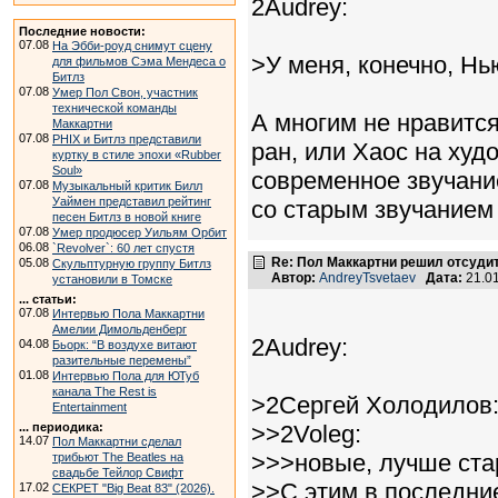
2Audrey:
Последние новости:
07.08
На Эбби-роуд снимут сцену
>У меня, конечно, Нь
для фильмов Сэма Мендеса о
Битлз
07.08
Умер Пол Свон, участник
технической команды
А многим не нравится
Маккартни
07.08
PHIX и Битлз представили
ран, или Хаос на худо
куртку в стиле эпохи «Rubber
Soul»
современное звучани
07.08
Музыкальный критик Билл
Уаймен представил рейтинг
со старым звучанием -
песен Битлз в новой книге
07.08
Умер продюсер Уильям Орбит
06.08
`Revolver`: 60 лет спустя
Re: Пол Маккартни решил отсудит
05.08
Скульптурную группу Битлз
Автор:
AndreyTsvetaev
Дата:
21.0
установили в Томске
... статьи:
07.08
Интервью Пола Маккартни
Амелии Димольденберг
2Audrey:
04.08
Бьорк: “В воздухе витают
разительные перемены”
01.08
Интервью Пола для ЮТуб
канала The Rest is
>2Сергей Холодилов
Entertainment
... периодика:
>>2Voleg:
14.07
Пол Маккартни сделал
>>>новые, лучше ста
трибьют The Beatles на
свадьбе Тейлор Свифт
>>С этим в последни
17.02
СЕКРЕТ "Big Beat 83" (2026).