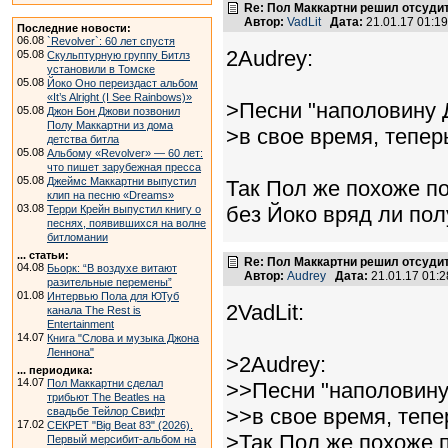
Re: Пол Маккартни решил отсудит
Автор:
VadLit
Дата:
21.01.17 01:1
Последние новости:
06.08
`Revolver`: 60 лет спустя
2Audrey:
05.08
Скульптурную группу Битлз
установили в Томске
05.08
Йоко Оно переиздаст альбом
«It’s Alright (I See Rainbows)»
>Песни "наполовину
05.08
Джон Бон Джови позвонил
Полу Маккартни из дома
>в свое время, тепер
детства битла
05.08
Альбому «Revolver» — 60 лет:
что пишет зарубежная пресса
05.08
Джеймс Маккартни выпустил
Так Пол же похоже пок
клип на песню «Dreams»
03.08
без Йоко вряд ли пол
Терри Крейн выпустил книгу о
песнях, появившихся на волне
битломании
... статьи:
Re: Пол Маккартни решил отсудит
04.08
Бьорк: “В воздухе витают
Автор:
Audrey
Дата:
21.01.17 01:
разительные перемены”
01.08
Интервью Пола для ЮТуб
2VadLit:
канала The Rest is
Entertainment
14.07
Книга "Слова и музыка Джона
Леннона"
>2Audrey:
... периодика:
14.07
Пол Маккартни сделал
>>Песни "наполовин
трибьют The Beatles на
>>в свое время, теп
свадьбе Тейлор Свифт
17.02
СЕКРЕТ "Big Beat 83" (2026).
>Так Пол же похоже п
Первый мерсибит-альбом на