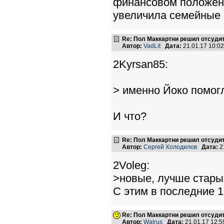
финансовом положени
увеличила семейные
Re: Пол Маккартни решил отсудит
Автор:
VadLit
Дата:
21.01.17 10:0
2Kyrsan85:
> именно Йоко помог
И что?
Re: Пол Маккартни решил отсудит
Автор:
Сергей Холодилов
Дата:
2
2Voleg:
>новые, лучше стары
С этим в последние 
Re: Пол Маккартни решил отсудит
Автор:
Walrus
Дата:
21.01.17 12: