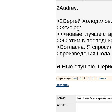
2Audrey:
>2Сергей Холодилов
>>2Voleg:
>>>новые, лучше ста
>>С этим в последни
>Согласна. Я спросил
>произведения Пола, 
Я Нью слушаю. Перио
Страницы: [
<<
]
1
|
2
|
3
|
4
|
Еще>>
Ответить
Тема:
Ответ: