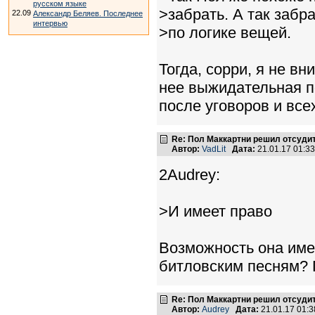
русском языке
>забрать. А так забр
22.09
Александр Беляев. Последнее
интервью
>по логике вещей.
Тогда, сорри, я не вни
нее выжидательная по
после уговоров и всех
Re: Пол Маккартни решил отсудит
Автор:
VadLit
Дата:
21.01.17 01:3
2Audrey:
>И имеет право
Возможность она имее
битловским песням? 
Re: Пол Маккартни решил отсудит
Автор:
Audrey
Дата:
21.01.17 01: