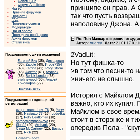
Форум Club
Форум Ad Libitum
принципе он прав. А 
Чат (0)
Правила форумов
так что пусть возвращ
Подкасты
FAQ
наполовину Джона. А
Полезные советы
Модераторы
Hall of shame
Последние сообщения
Архив форумов
Re: Пол Маккартни решил отсудит
Статистика
Автор:
Audrey
Дата:
21.01.17 01:
2VadLit:
Поздравляем с днем рождения!
Евгений Бик
(35),
Димедролл
Но тут фишка-то
(36),
Zapple
(40),
Игорь7354
(40),
Katrina
(42),
Rory Storm
>в том что песни-то 
(43),
AlexYar
(61),
Arshack
(63),
Borick London
(65),
>ничего не слышно.
stjohnswood
(66),
Андрей
Хрисанфов
(77)
Показать всех
История с Майклом Дж
Поздравляем с годовщиной
важно, кто их купил.
регистрации!
Майклом в свое врем
evgen_menschov_76
(5),
Yurry
(16),
Navigator77
(16),
Ludo4ka
(17),
Polly Beatloman
(18),
стоит в сторонке и ти
satanafrompashkovo
(19),
Sion22
(20),
Arshack
(20),
опередив Пола - "скуп
Саша McCartney
(22),
Басист
(22),
Nich
(22)
Показать всех