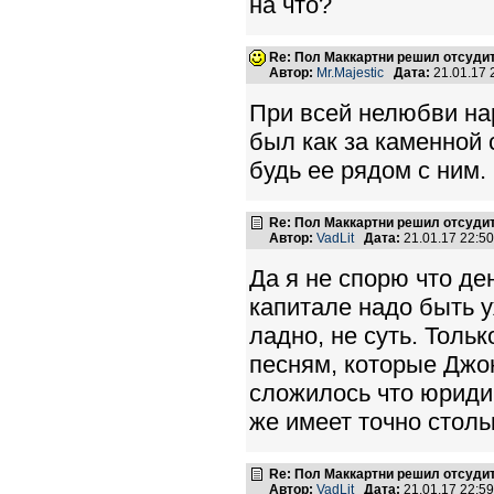
на что?
Re: Пол Маккартни решил отсудит
Автор:
Mr.Majestic
Дата:
21.01.17
При всей нелюбви нар
был как за каменной 
будь ее рядом с ним.
Re: Пол Маккартни решил отсудит
Автор:
VadLit
Дата:
21.01.17 22:5
Да я не спорю что де
капитале надо быть у
ладно, не суть. Толь
песням, которые Джон
сложилось что юриди
же имеет точно столь
Re: Пол Маккартни решил отсудит
Автор:
VadLit
Дата:
21.01.17 22:5