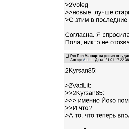
>2Voleg:
>>новые, лучше стар
>С этим в последние
Согласна. Я спросил
Пола, никто не отозв
Re: Пол Маккартни решил отсудит
Автор:
VadLit
Дата:
21.01.17 22:3
2Kyrsan85:
>2VadLit:
>>2Kyrsan85:
>>> именно Йоко пом
>>И что?
>А то, что теперь вп