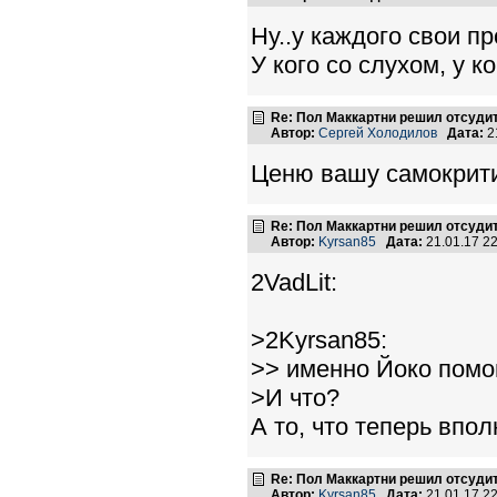
Ну..у каждого свои п
У кого со слухом, у ко
Re: Пол Маккартни решил отсудит
Автор:
Сергей Холодилов
Дата:
2
Ценю вашу самокрити
Re: Пол Маккартни решил отсудит
Автор:
Kyrsan85
Дата:
21.01.17 2
2VadLit:
>2Kyrsan85:
>> именно Йоко помо
>И что?
А то, что теперь впо
Re: Пол Маккартни решил отсудит
Автор:
Kyrsan85
Дата:
21.01.17 2