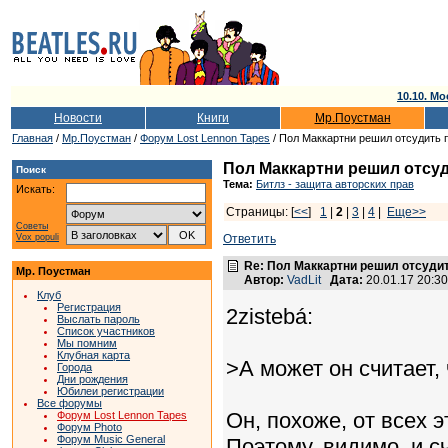
10.10. Мо
Новости
Книги
Мр.Поустман
Главная
/
Мр.Поустман
/
Форум Lost Lennon Tapes
/ Пол Маккартни решил отсудить п
Пол Маккартни решил отсуд
Поиск
Тема:
Битлз - защита авторских прав
Искать:
Страницы: [
<<
]
1
|
2
|
3
|
4
|
Еще>>
Советы
Vox populi
Ответить
Re: Пол Маккартни решил отсудит
Мр. Поустман
Автор:
VadLit
Дата:
20.01.17 20:3
Клуб
Регистрация
2zistebá:
Выслать пароль
Список участников
Мы помним
Клубная карта
>А может он считает,
Города
Дни рождения
Юбилеи регистрации
Все форумы
Он, похоже, от всех 
Форум Lost Lennon Tapes
Форум Photo
Форум Music General
Поэтому, видимо, и с