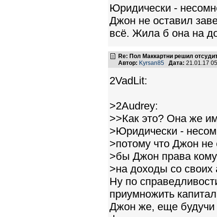
Юридически - несомн
Джон не оставил заве
всё. Жила б она на д
Re: Пол Маккартни решил отсудит
Автор:
Kyrsan85
Дата:
21.01.17 0
2VadLit:
>2Audrey:
>>Как это? Она же им
>Юридически - несом
>потому что Джон не
>бы Джон права кому-
>на доходы со своих
Ну по справедливост
приумножить капитал
Джон же, еще будучи