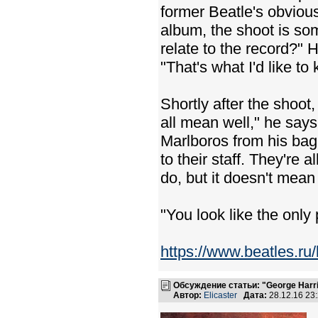
former Beatle's obviou
album, the shoot is so
relate to the record?" H
"That's what I'd like to
Shortly after the shoot
all mean well," he says
Marlboros from his bag a
to their staff. They're 
do, but it doesn't mea
"You look like the only
https://www.beatles.r
Обсуждение статьи: "George Harr
Автор:
Elicaster
Дата:
28.12.16 23