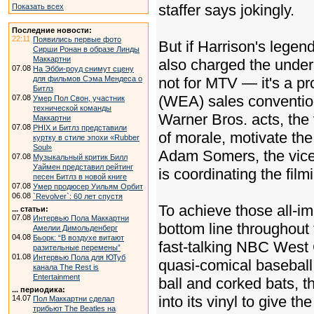
staffer says jokingly.
Показать всех
Последние новости:
22:11
Появились первые фото
But if Harrison's legen
Сирши Ронан в образе Линды
Маккартни
also charged the underc
07.08
На Эбби-роуд снимут сцену
для фильмов Сэма Мендеса о
not for MTV — it's a pr
Битлз
(WEA) sales convention
07.08
Умер Пол Свон, участник
технической команды
Warner Bros. acts, the v
Маккартни
07.08
PHIX и Битлз представили
of morale, motivate the
куртку в стиле эпохи «Rubber
Soul»
Adam Somers, the vice-
07.08
Музыкальный критик Билл
Уаймен представил рейтинг
is coordinating the film
песен Битлз в новой книге
07.08
Умер продюсер Уильям Орбит
06.08
`Revolver`: 60 лет спустя
To achieve those all-im
... статьи:
07.08
Интервью Пола Маккартни
bottom line throughout
Амелии Димольденберг
04.08
Бьорк: “В воздухе витают
fast-talking NBC West
разительные перемены”
01.08
Интервью Пола для ЮТуб
quasi-comical baseball t
канала The Rest is
Entertainment
ball and corked bats, 
... периодика:
into its vinyl to give 
14.07
Пол Маккартни сделал
трибьют The Beatles на