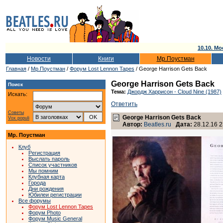
10.10. Мо
Новости
Книги
Мр.Поустман
Главная
/
Мр.Поустман
/
Форум Lost Lennon Tapes
/ George Harrison Gets Back
George Harrison Gets Back
Поиск
Тема:
Джордж Харрисон - Cloud Nine (1987)
Искать:
Ответить
Советы
George Harrison Gets Back
Vox populi
Автор:
Beatles.ru
Дата:
28.12.16 2
Мр. Поустман
Клуб
Регистрация
Выслать пароль
Список участников
Мы помним
Клубная карта
Города
Дни рождения
Юбилеи регистрации
Все форумы
Форум Lost Lennon Tapes
Форум Photo
Форум Music General