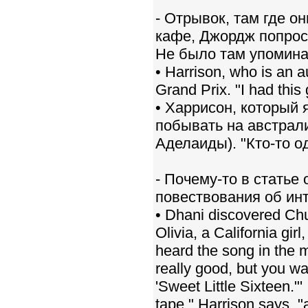
- Отрывок, там где о
кафе, Джордж попроси
Не было там упомина
• Harrison, who is an a
Grand Prix. "I had this
• Харрисон, который
побывать на австрал
Аделаиды). "Кто-то од
- Почему-то в статье
повествования об ин
• Dhani discovered Chu
Olivia, a California gir
heard the song in the m
really good, but you wa
'Sweet Little Sixteen."'
tape," Harrison says, "