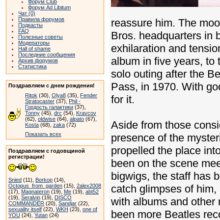
Форум Club
Форум Ad Libitum
Чат (0)
Правила форумов
reassure him. The mood
Подкасты
FAQ
Bros. headquarters in b
Полезные советы
Модераторы
exhilaration and tension
Hall of shame
Последние сообщения
album in five years, to 
Архив форумов
Статистика
solo outing after the B
Pass, in 1970. With g
Поздравляем с днем рождения!
Ritok
(30),
Olya8
(35),
Fender
for it.
Stratocaster
(37),
Phil -
Гордость галактики
(37),
Tonny
(45),
drc
(54),
Kravcov
(62),
oldwise
(64),
alpato
(67),
Aside from those consid
Kosta
(68),
zaka
(72)
Показать всех
presence of the myster
propelled the place int
Поздравляем с годовщиной
регистрации!
been on the scene meet
bigwigs, the staff has
Snied
(11),
Borkop
(14),
Octopus_from_garden
(15),
2alex2008
catch glimpses of him,
(17),
Magnateron
(19),
Me
(19),
abt52
(19),
Seralvin
(19),
DISCO
with albums and other 
COMMANDER
(20),
Sandjar
(22),
sexuality itself
(22),
WKH
(23),
one of
been more Beatles rec
YOU
(24),
Yutan
(24)