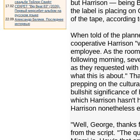
but Harrison — being Bri
свадьбе Тейлор Свифт
17.02
СЕКРЕТ "Big Beat 83" (2026).
the label is placing on
Первый мерсибит-альбом на
русском языке
of the tape, according
22.09
Александр Беляев. Последнее
интервью
When told of the plann
cooperative Harrison "
employee. As the room
following morning, sev
as they requested with 
what this is about." T
prepping on the cultura
bullshit significance o
which Harrison hasn't 
Harrison nonetheless e
"Well, George, thanks f
from the script. "The 