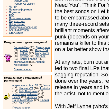
Форум Club
Need You’, ‘Think For Y
Форум Ad Libitum
Чат (0)
Правила форумов
the best songs on Let 
Подкасты
FAQ
to be embarrassed abo
Полезные советы
Модераторы
many three-record sets
Hall of shame
Последние сообщения
brilliant moments after
Архив форумов
Статистика
punk (depends on your d
remains a killer to thi
Поздравляем с днем рождения!
Евгений Бик
(35),
Димедролл
on a far better show th
(36),
Zapple
(40),
Игорь7354
(40),
Katrina
(42),
Rory Storm
(43),
AlexYar
(61),
Arshack
(63),
Borick London
(65),
At any rate, burn out a
stjohnswood
(66),
Андрей
Хрисанфов
(77)
led to two final LPs tha
Показать всех
sagging reputation. So 
Поздравляем с годовщиной
done over the years, ret
регистрации!
evgen_menschov_76
(5),
Yurry
release in years and t
(16),
Navigator77
(16),
Ludo4ka
(17),
Polly Beatloman
(18),
the artist, not to menti
satanafrompashkovo
(19),
Sion22
(20),
Arshack
(20),
Саша McCartney
(22),
Басист
(22),
Nich
(22)
With Jeff Lynne (who's 
Показать всех