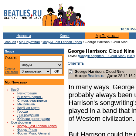
10.10. Мо
Новости
Книги
Мр.Поустман
Главная
/
Мр.Поустман
/
Форум Lost Lennon Tapes
/ George Harrison: Cloud Nine
George Harrison: Cloud Nine
Поиск
Тема:
Джордж Харрисон - Cloud Nine (1987)
Искать:
Ответить
Советы
George Harrison: Cloud Nine
Vox populi
Автор:
Beatles.ru
Дата:
28.12.16 2
Мр. Поустман
In many ways, George Ha
Клуб
probably always been u
Регистрация
Выслать пароль
Список участников
Harrison's songwriting
Мы помним
Клубная карта
played in a band that i
Города
Дни рождения
of Western civilization.
Юбилеи регистрации
Все форумы
Форум Lost Lennon Tapes
Форум Photo
But Harrison could be 
Форум Music General