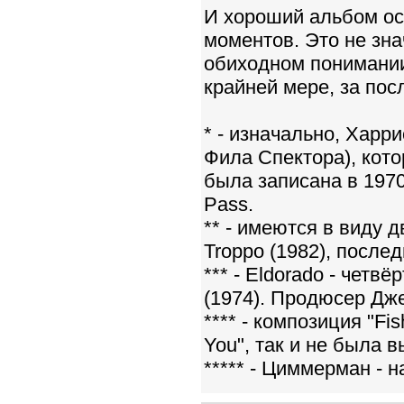
И хороший альбом ос
моментов. Это не зна
обиходном понимании
крайней мере, за пос
* - изначально, Харр
Фила Спектора), кото
была записана в 1970
Pass.
** - имеются в виду 
Troppo (1982), после
*** - Eldorado - четвё
(1974). Продюсер Дж
**** - композиция "Fi
You", так и не была 
***** - Циммерман -