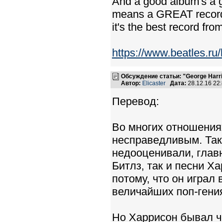
And a good album's a g
means a GREAT record i
it's the best record fro
https://www.beatles.r
Обсуждение статьи: "George Harri
Автор:
Elicaster
Дата:
28.12.16 22
Перевод:
Во многих отношения
несправедливым. Так ж
недооценивали, глав
Битлз, так и песни 
потому, что он играл
величайших поп-гени
Но Харрисон бывал че