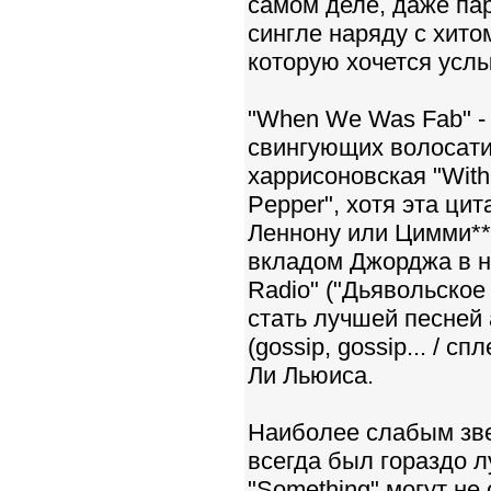
самом деле, даже па
сингле наряду с хитом
которую хочется усл
"When We Was Fab" -
свингующих волосатик
харрисоновская "Withi
Pepper", хотя эта ци
Леннону или Цимми***
вкладом Джорджа в на
Radio" ("Дьявольское
стать лучшей песней
(gossip, gossip... / с
Ли Льюиса.
Наиболее слабым зве
всегда был гораздо л
"Something" могут не 