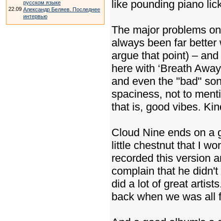
like pounding piano lic
русском языке
22.09
Александр Беляев. Последнее
интервью
The major problems on 
always been far better 
argue that point) – an
here with ‘Breath Away F
and even the "bad" son
spaciness, not to ment
that is, good vibes. Kin
Cloud Nine ends on a g
little chestnut that I 
recorded this version a
complain that he didn't
did a lot of great arti
back when we was all f