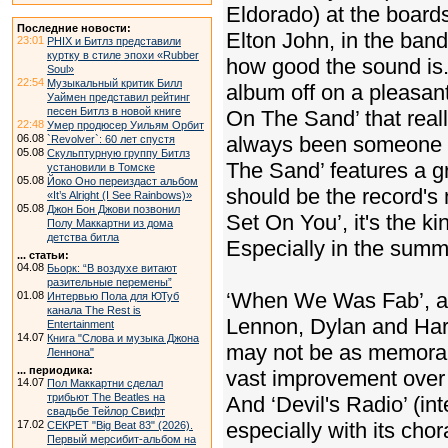
Eldorado) at the boards
Последние новости:
Elton John, in the band
23:01
PHIX и Битлз представили
куртку в стиле эпохи «Rubber
how good the sound is. 
Soul»
22:54
Музыкальный критик Билл
album off on a pleasant
Уаймен представил рейтинг
песен Битлз в новой книге
On The Sand’ that really
22:48
Умер продюсер Уильям Орбит
06.08
always been someone w
`Revolver`: 60 лет спустя
05.08
Скульптурную группу Битлз
The Sand’ features a gre
установили в Томске
05.08
Йоко Оно переиздаст альбом
should be the record's 
«It’s Alright (I See Rainbows)»
05.08
Джон Бон Джови позвонил
Set On You’, it's the k
Полу Маккартни из дома
детства битла
Especially in the summ
... статьи:
04.08
Бьорк: “В воздухе витают
разительные перемены”
‘When We Was Fab’, a 
01.08
Интервью Пола для ЮТуб
канала The Rest is
Lennon, Dylan and Harr
Entertainment
14.07
Книга "Слова и музыка Джона
may not be as memorabl
Леннона"
... периодика:
vast improvement over 
14.07
Пол Маккартни сделал
трибьют The Beatles на
And ‘Devil's Radio’ (inte
свадьбе Тейлор Свифт
17.02
especially with its chor
СЕКРЕТ "Big Beat 83" (2026).
Первый мерсибит-альбом на