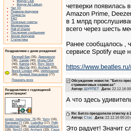
Форум Club
четверки появилась в 
Форум Ad Libitum
Чат (0)
Правила форумов
Amazon Prime, Deezer,
Подкасты
FAQ
в 1 млрд прослушива
Полезные советы
Модераторы
всего через шесть ме
Hall of shame
Последние сообщения
Архив форумов
Статистика
Ранее сообщалось , 
сервисе Spotify еще н
Поздравляем с днем рождения!
Евгений Бик
(35),
Димедролл
(36),
Zapple
(40),
Игорь7354
(40),
Katrina
(42),
Rory Storm
https://www.beatles.
(43),
AlexYar
(61),
Arshack
(63),
Borick London
(65),
stjohnswood
(66),
Андрей Хрисанфов
(77)
Показать всех
Обсуждение новости: "Битлз пре
стриминговых сервисах"
Автор:
ШУРПЕТ
Дата:
22.12.16 0
Поздравляем с годовщиной
регистрации!
А что здесь удивител
Re: Битлз преодолели отметку в
Автор:
Стас
Дата:
22.12.16 00:1
evgen_menschov_76
(5),
Yurry
(16),
Navigator77
(16),
Ludo4ka
(17),
Polly
Beatloman
(18),
satanafrompashkovo
Это радует! Значит 
(19),
Sion22
(20),
Arshack
(20),
Саша