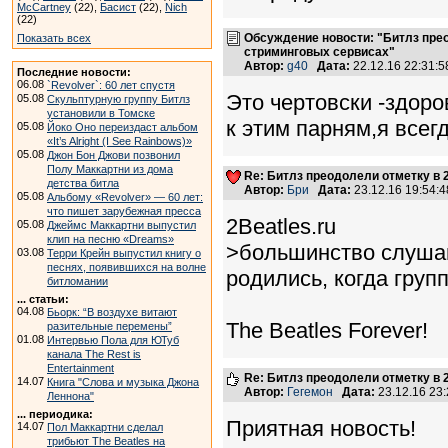
McCartney
(22),
Басист
(22),
Nich
(22)
Обсуждение новости: "Битлз пре
Показать всех
стриминговых сервисах"
Автор:
g40
Дата:
22.12.16 22:31:
Последние новости:
06.08
`Revolver`: 60 лет спустя
Это чертовски -здоро
05.08
Скульптурную группу Битлз
установили в Томске
к этим парням,я всегда
05.08
Йоко Оно переиздаст альбом
«It’s Alright (I See Rainbows)»
05.08
Джон Бон Джови позвонил
Полу Маккартни из дома
Re: Битлз преодолели отметку в
детства битла
Автор:
Бри
Дата:
23.12.16 19:54
05.08
Альбому «Revolver» — 60 лет:
что пишет зарубежная пресса
2Beatles.ru
05.08
Джеймс Маккартни выпустил
клип на песню «Dreams»
>большинство слушаю
03.08
Терри Крейн выпустил книгу о
песнях, появившихся на волне
родились, когда груп
битломании
... статьи:
04.08
Бьорк: “В воздухе витают
The Beatles Forever!
разительные перемены”
01.08
Интервью Пола для ЮТуб
канала The Rest is
Entertainment
Re: Битлз преодолели отметку в
14.07
Книга "Слова и музыка Джона
Автор:
Гегемон
Дата:
23.12.16 23
Леннона"
... периодика:
Приятная новость!
14.07
Пол Маккартни сделал
трибьют The Beatles на