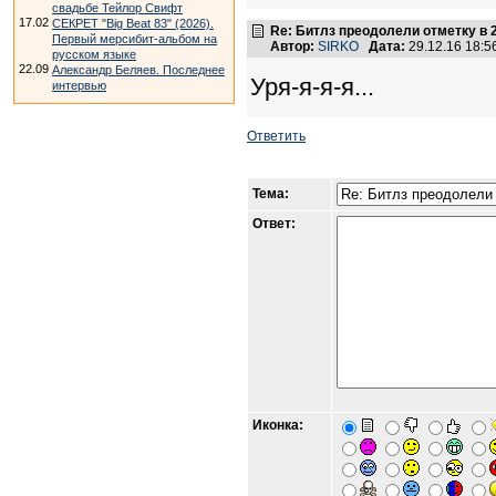
свадьбе Тейлор Свифт
17.02
СЕКРЕТ "Big Beat 83" (2026).
Re: Битлз преодолели отметку в
Первый мерсибит-альбом на
Автор:
SIRKO
Дата:
29.12.16 18:
русском языке
22.09
Александр Беляев. Последнее
Уря-я-я-я...
интервью
Ответить
Тема:
Ответ:
Иконка: