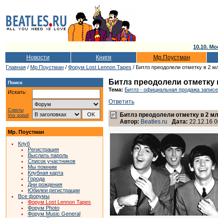
10.10. Мо
Новости
Книги
Мр.Поустман
Главная
/
Мр.Поустман
/
Форум Lost Lennon Tapes
/ Битлз преодолели отметку в 2 
Битлз преодолели отметку
Поиск
Тема:
Битлз - официальная продажа записе
Искать:
Ответить
Советы
Битлз преодолели отметку в 2 м
Vox populi
Автор:
Beatles.ru
Дата:
22.12.16 0
Мр. Поустман
Клуб
Регистрация
Выслать пароль
Список участников
Мы помним
Клубная карта
Города
Дни рождения
Юбилеи регистрации
Все форумы
Форум Lost Lennon Tapes
Форум Photo
Форум Music General