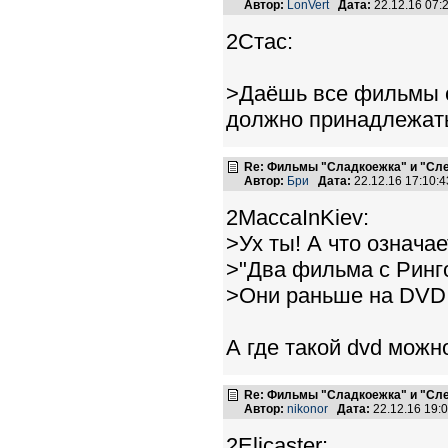
Автор:
LonVert
Дата:
22.12.16 07
2Стас:
>Даёшь все фильмы с 
должно принадлежать
Re: Фильмы "Сладкоежка" и "Сле
Автор:
Бри
Дата:
22.12.16 17:10
2MaccaInKiev:
>Ух ты! А что означа
>"Два фильма с Ринг
>Они раньше на DVD
А где такой dvd можн
Re: Фильмы "Сладкоежка" и "Сле
Автор:
nikonor
Дата:
22.12.16 19
2Elicaster: