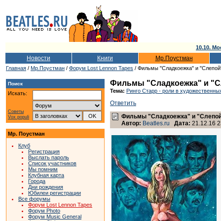
10.10. Мо
Новости
Книги
Мр.Поустман
Главная
/
Мр.Поустман
/
Форум Lost Lennon Tapes
/ Фильмы "Сладкоежка" и "Слепой
Фильмы "Сладкоежка" и "С
Поиск
Тема:
Ринго Старр - роли в художественн
Искать:
Ответить
Советы
Фильмы "Сладкоежка" и "Слепой
Vox populi
Автор:
Beatles.ru
Дата:
21.12.16 2
Мр. Поустман
Клуб
Регистрация
Выслать пароль
Список участников
Мы помним
Клубная карта
Города
Дни рождения
Юбилеи регистрации
Все форумы
Форум Lost Lennon Tapes
Форум Photo
Форум Music General