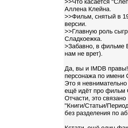
>>Что касается "Слеп
Аллена Клейна.
>>Фильм, снятый в 19
версии.
>>Главную роль сыгра
Сладкоежка.
>Забавно, в фильме B
нам не врет).
Да, вы и IMDB правы!
персонажа по имени 
Это я невнимательно 
ещё идёт про фильм 
Отчасти, это связано
"Книги/Статьи/Период
без разделения по а
Кстати, ещё один фак