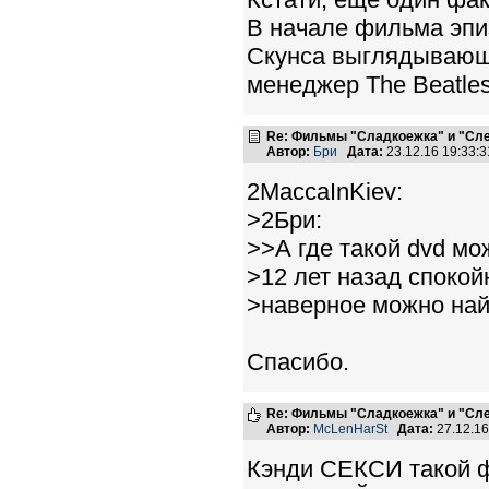
В начале фильма эпиз
Скунса выглядывающе
менеджер The Beatles
Re: Фильмы "Сладкоежка" и "Сле
Автор:
Бри
Дата:
23.12.16 19:33
2MaccaInKiev:
>2Бри:
>>А где такой dvd мо
>12 лет назад спокой
>наверное можно най
Спасибо.
Re: Фильмы "Сладкоежка" и "Сле
Автор:
McLenHarSt
Дата:
27.12.1
Кэнди СЕКСИ такой 