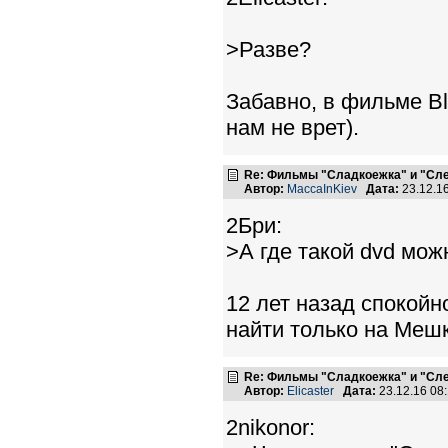
>Разве?
Забавно, в фильме Bl
нам не врет).
Re: Фильмы "Сладкоежка" и "Сле
Автор:
MaccaInKiev
Дата:
23.12.1
2Бри:
>А где такой dvd мож
12 лет назад спокойн
найти только на Мешк
Re: Фильмы "Сладкоежка" и "Сле
Автор:
Elicaster
Дата:
23.12.16 08
2nikonor: