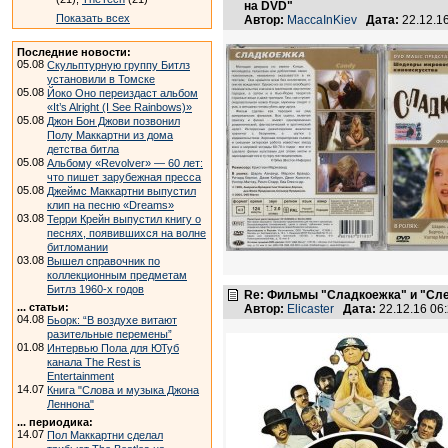
на DVD"
Показать всех
Автор:
MaccaInKiev
Дата:
22.12.1
Последние новости:
05.08
Скульптурную группу Битлз
установили в Томске
05.08
Йоко Оно переиздаст альбом
«It’s Alright (I See Rainbows)»
05.08
Джон Бон Джови позвонил
Полу Маккартни из дома
детства битла
05.08
Альбому «Revolver» — 60 лет:
что пишет зарубежная пресса
05.08
Джеймс Маккартни выпустил
клип на песню «Dreams»
03.08
Терри Крейн выпустил книгу о
песнях, появившихся на волне
битломании
03.08
Вышел справочник по
коллекционным предметам
Битлз 1960-х годов
Re: Фильмы "Сладкоежка" и "Сле
... статьи:
Автор:
Elicaster
Дата:
22.12.16 06
04.08
Бьорк: “В воздухе витают
разительные перемены”
01.08
Интервью Пола для ЮТуб
канала The Rest is
Entertainment
14.07
Книга "Слова и музыка Джона
Леннона"
... периодика:
14.07
Пол Маккартни сделал