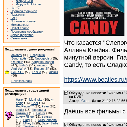
Форум Club
Форум Ad Libitum
Чат (0)
Правила форумов
Подкасты
FAQ
Полезные советы
Модераторы
Hall of shame
Последние сообщения
Архив форумов
Статистика
Что касается "Слепог
Аллена Клейна. Фильм
Поздравляем с днем рождения!
dalobov
(30),
Владимир
минутной версии. Гла
Золотарёв
(32),
Nupogodist
(35),
Octopus
(43),
Бардина Мария
Candy, то есть Сладк
(47),
Jude V
(51),
vaclav
(51),
AndreW_A
(53),
Ruslan_SF
(53),
GUTSUL
(55),
Галіна
(55),
alemis
(56)
https://www.beatles.
Показать всех
Поздравляем с годовщиной
Обсуждение новости: "Фильмы "С
регистрации!
на DVD"
Hare
(9),
Muftinsky
(10),
k-
Автор:
Стас
Дата:
21.12.16 23:5
annja
(16),
Caer
(16),
RedFinger***
(17),
ksan
(18),
Даёшь все фильмы с Р
edulet
(18),
Корепина
Наталия
(18),
Baster
(18),
Lovely Ringo
(18),
saysay
(19),
Salty
(19),
MissLennona
(19),
MiheyS
(20),
Sexy_Sadie
Обсуждение новости: "Фильмы "С
(21),
TheTech
(21)