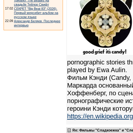
трибьют The Beatles на
свадьбе Тейлор Свифт
17.02
СЕКРЕТ "Big Beat 83" (2026).
Первый мерсибит-альбом на
русском языке
22.09
Александр Беляев. Последнее
интервью
pornographic stories th
played by Ewa Aulin.
Фильм Кэнди (Candy, 
Маркарда основанный
Хоффенберг, по сцен
порнографические ис
героини Кэнди котору
https://en.wikipedia.o
Re: Фильмы "Сладкоежка" и "Сле