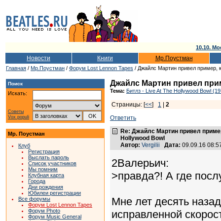
10.10. Мо
Новости
Книги
Мр.Поустман
Главная
/
Мр.Поустман
/
Форум Lost Lennon Tapes
/ Джайлс Мартин привел пример, ка
Джайлс Мартин привел приме
Поиск
Тема:
Битлз - Live At The Hollywood Bowl (1
Искать:
Страницы: [
<<
]
1
|
2
Советы
Vox populi
Ответить
Re: Джайлс Мартин привел пример,
Мр. Поустман
Hollywood Bowl
Автор:
Vergilii
Дата:
09.09.16 08:
Клуб
Регистрация
Выслать пароль
2Валерьич:
Список участников
Мы помним
>правда?! А где пос
Клубная карта
Города
Дни рождения
Юбилеи регистрации
Мне лет десять наза
Все форумы
Форум Lost Lennon Tapes
Форум Photo
исправленной скорост
Форум Music General