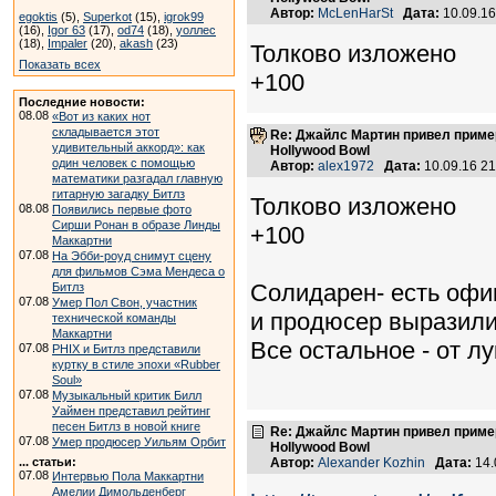
Автор:
McLenHarSt
Дата:
10.09.1
egoktis
(5),
Superkot
(15),
igrok99
(16),
Igor 63
(17),
od74
(18),
уоллес
(18),
Impaler
(20),
akash
(23)
Толково изложено
Показать всех
+100
Последние новости:
08.08
«Вот из каких нот
складывается этот
Re: Джайлс Мартин привел пример,
удивительный аккорд»: как
Hollywood Bowl
один человек с помощью
Автор:
alex1972
Дата:
10.09.16 2
математики разгадал главную
гитарную загадку Битлз
Толково изложено
08.08
Появились первые фото
Сирши Ронан в образе Линды
+100
Маккартни
07.08
На Эбби-роуд снимут сцену
для фильмов Сэма Мендеса о
Солидарен- есть офи
Битлз
07.08
Умер Пол Свон, участник
и продюсер выразили 
технической команды
Маккартни
Все остальное - от лу
07.08
PHIX и Битлз представили
куртку в стиле эпохи «Rubber
Soul»
07.08
Музыкальный критик Билл
Уаймен представил рейтинг
песен Битлз в новой книге
Re: Джайлс Мартин привел пример,
07.08
Умер продюсер Уильям Орбит
Hollywood Bowl
... статьи:
Автор:
Alexander Kozhin
Дата:
14.
07.08
Интервью Пола Маккартни
Амелии Димольденберг