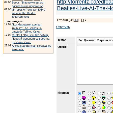
http://torrentz.cd/ed
04.08
Бьорк: “В воздухе витают
разительные перемены”
Beatles-Live-At-The-Hol
01.08
Интервью Пола для ЮТуб
канала The Rest is
Entertainment
Страницы: [
<<
]
1
|
2
... периодика:
14.07
Пол Маккартни сделал
Ответить
трибьют The Beatles на
свадьбе Тейлор Свифт
17.02
СЕКРЕТ "Big Beat 83" (2026).
Первый мерсибит-альбом на
Тема:
русском языке
22.09
Александр Беляев. Последнее
Ответ:
интервью
Иконка: