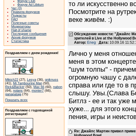
Форум Club
то ли искусственно во
Форум Ad Libitum
Чат (0)
Посмотрите на рутрек
Правила форумов
Подкасты
веке живём. :)
FAQ
Полезные советы
Модераторы
Hall of shame
Последние сообщения
Обсуждение новости: "Джайлс Ма
Архив форумов
зрителей в Live at the Hollywood B
Статистика
Автор:
Eneg
Дата:
10.09.16 11:5
Лично у меня отноше
Поздравляем с днем рождения!
меня в этом концерте
"шум толпы" - приче
огромную чашу с дал
Mikich22
(27),
Lesya
(36),
gniknuss
(41),
Mr.Tambourine Man
(50),
справа или где то в п
Rick&Backer
(50),
Max 66
(60),
nabon
(64),
nolans
(64),
monter7
(66),
слышу. Увы.(Слава Бог
ganapataja
(75)
Битлз - ее и так уже 
Показать всех
хуже... для этого ко
Поздравляем с годовщиной
регистрации!
пения, игры и неистов
Re: Джайлс Мартин привел пример,
Hollywood Bowl