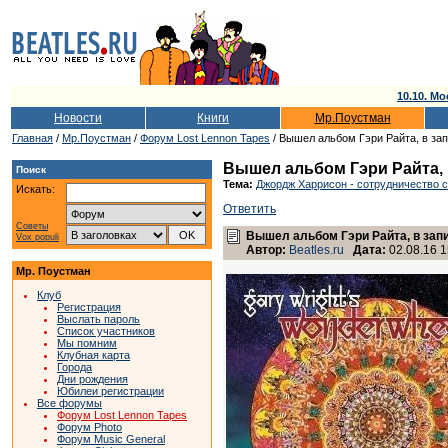
10.10. Мо
Новости
Книги
Мр.Поустман
Главная
/
Мр.Поустман
/
Форум Lost Lennon Tapes
/ Вышел альбом Гэри Райта, в за
Вышел альбом Гэри Райта, 
Поиск
Тема:
Джордж Харрисон - сотрудничество 
Искать:
Ответить
Советы
Вышел альбом Гэри Райта, в зап
Vox populi
Автор:
Beatles.ru
Дата:
02.08.16 1
Мр. Поустман
Клуб
Регистрация
Выслать пароль
Список участников
Мы помним
Клубная карта
Города
Дни рождения
Юбилеи регистрации
Все форумы
Форум Lost Lennon Tapes
Форум Photo
Форум Music General