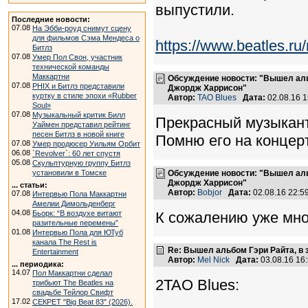
выпустили.
Последние новости:
07.08
На Эбби-роуд снимут сцену
для фильмов Сэма Мендеса о
https://www.beatles.
Битлз
07.08
Умер Пол Свон, участник
технической команды
Маккартни
Обсуждение новости: "Вышел альб
07.08
PHIX и Битлз представили
Джордж Харрисон"
куртку в стиле эпохи «Rubber
Автор:
TAO Blues
Дата:
02.08.16 
Soul»
07.08
Музыкальный критик Билл
Прекрасный музыкант
Уаймен представил рейтинг
песен Битлз в новой книге
Помню его на концерт
07.08
Умер продюсер Уильям Орбит
06.08
`Revolver`: 60 лет спустя
05.08
Скульптурную группу Битлз
установили в Томске
Обсуждение новости: "Вышел альб
Джордж Харрисон"
... статьи:
Автор:
Bobjor
Дата:
02.08.16 22:
07.08
Интервью Пола Маккартни
Амелии Димольденберг
04.08
Бьорк: “В воздухе витают
К сожалению уже мног
разительные перемены”
01.08
Интервью Пола для ЮТуб
канала The Rest is
Re: Вышел альбом Гэри Райта, в
Entertainment
Автор:
Mel Nick
Дата:
03.08.16 16
... периодика:
14.07
Пол Маккартни сделал
2TAO Blues:
трибьют The Beatles на
свадьбе Тейлор Свифт
17.02
СЕКРЕТ "Big Beat 83" (2026).