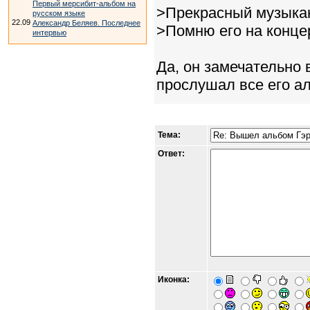
Первый мерсибит-альбом на
>Прекрасный музыкан
русском языке
22.09
Александр Беляев. Последнее
>Помню его на концер
интервью
Да, он замечательно 
прослушал все его а
Тема:
Ответ:
Иконка: