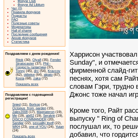
Форум Club
Форум Ad Libitum
Чат (0)
Правила форумов
Подкасты
FAQ
Полезные советы
Модераторы
Hall of shame
Последние сообщения
Архив форумов
Статистика
Харрисон участвовал 
Поздравляем с днем рождения!
Ritok
(30),
Olya8
(35),
Fender
Sunday", и отмечаетс
Stratocaster
(37),
Phil -
Гордость галактики
(37),
фирменной слайд-гита
Tonny
(45),
drc
(54),
Kravcov
(62),
oldwise
(64),
alpato
(67),
песнях, хотя сам Райт
Kosta
(68),
zaka
(72)
Показать всех
словам Гэри, трудно в
Джонс тоже начал игр
Поздравляем с годовщиной
регистрации!
Snied
(11),
Borkop
(14),
Octopus_from_garden
(15),
Кроме того, Райт рас
2alex2008
(17),
Magnateron
(19),
Me
(19),
abt52
(19),
Seralvin
(19),
выпуску " Ring of Cha
DISCO COMMANDER
(20),
Sandjar
(22),
sexuality itself
(22),
послушал их, то реши
WKH
(23),
one of YOU
(24),
Yutan
(24)
добавил, что гордится
Показать всех