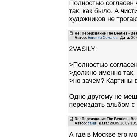
Полностью согласен 
так, как было. А чис
художников не трогаю
Re: Переиздание The Beatles - Beat
Автор:
Евгений Соколов
Дата:
20.
2VASILY:
>Полностью согласен 
>должно именно так, 
>но зачем? Картины в
Одно другому не меш
переиздать альбом с
Re: Переиздание The Beatles - Beat
Автор:
саид
Дата:
20.09.16 09:13
А где в Москве его м