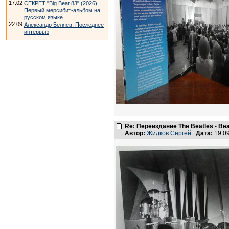
17.02
СЕКРЕТ "Big Beat 83" (2026).
Первый мерсибит-альбом на
русском языке
22.09
Александр Беляев. Последнее
интервью
Re: Переиздание The Beatles - Beat
Автор:
Жидков Сергей
Дата:
19.0