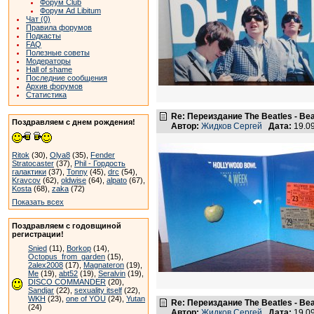
Форум Club
Форум Ad Libitum
Чат (0)
Правила форумов
Подкасты
FAQ
Полезные советы
Модераторы
Hall of shame
Последние сообщения
Архив форумов
Статистика
Re: Переиздание The Beatles - Beat
Поздравляем с днем рождения!
Автор:
Жидков Сергей
Дата:
19.0
Ritok
(30),
Olya8
(35),
Fender
Stratocaster
(37),
Phil - Гордость
галактики
(37),
Tonny
(45),
drc
(54),
Kravcov
(62),
oldwise
(64),
alpato
(67),
Kosta
(68),
zaka
(72)
Показать всех
Поздравляем с годовщиной
регистрации!
Snied
(11),
Borkop
(14),
Octopus_from_garden
(15),
2alex2008
(17),
Magnateron
(19),
Me
(19),
abt52
(19),
Seralvin
(19),
DISCO COMMANDER
(20),
Sandjar
(22),
sexuality itself
(22),
WKH
(23),
one of YOU
(24),
Yutan
Re: Переиздание The Beatles - Beat
(24)
Автор:
Жидков Сергей
Дата:
19.0