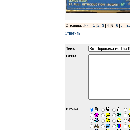
Страницы: [
<<
]
1
|
2
|
3
|
4
|
5
|
6
|
7
|
Е
Ответить
Тема:
Ответ:
Иконка: