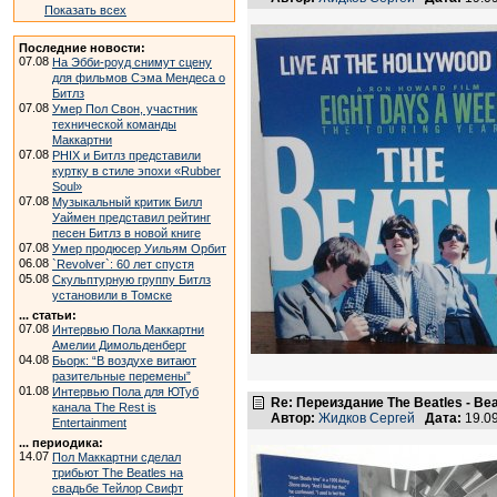
Показать всех
Последние новости:
07.08
На Эбби-роуд снимут сцену
для фильмов Сэма Мендеса о
Битлз
07.08
Умер Пол Свон, участник
технической команды
Маккартни
07.08
PHIX и Битлз представили
куртку в стиле эпохи «Rubber
Soul»
07.08
Музыкальный критик Билл
Уаймен представил рейтинг
песен Битлз в новой книге
07.08
Умер продюсер Уильям Орбит
06.08
`Revolver`: 60 лет спустя
05.08
Скульптурную группу Битлз
установили в Томске
... статьи:
07.08
Интервью Пола Маккартни
Амелии Димольденберг
04.08
Бьорк: “В воздухе витают
разительные перемены”
01.08
Интервью Пола для ЮТуб
Re: Переиздание The Beatles - Beat
канала The Rest is
Автор:
Жидков Сергей
Дата:
19.0
Entertainment
... периодика:
14.07
Пол Маккартни сделал
трибьют The Beatles на
свадьбе Тейлор Свифт