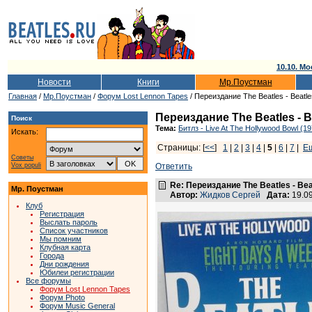
10.10. Мо
Новости
Книги
Мр.Поустман
Главная
/
Мр.Поустман
/
Форум Lost Lennon Tapes
/ Переиздание The Beatles - Beatles
Переиздание The Beatles - Be
Поиск
Тема:
Битлз - Live At The Hollywood Bowl (1
Искать:
Страницы: [
<<
]
1
|
2
|
3
|
4
|
5
|
6
|
7
|
Е
Советы
Vox populi
Ответить
Re: Переиздание The Beatles - Beat
Мр. Поустман
Автор:
Жидков Сергей
Дата:
19.0
Клуб
Регистрация
Выслать пароль
Список участников
Мы помним
Клубная карта
Города
Дни рождения
Юбилеи регистрации
Все форумы
Форум Lost Lennon Tapes
Форум Photo
Форум Music General