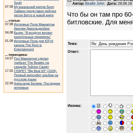
Soul»
Автор:
Beatle John
Дата:
28.06.16
07.08
Музыкальный критик Билл
Уаймен представил рейтинг
Что бы он там про 60-
песен Битлз в новой книге
битловские. Для меня
... статьи:
07.08
Интервью Пола Маккартни
Амелии Димольденберг
04.08
Бьорк: “В воздухе витают
разительные перемены”
01.08
Интервью Пола для ЮТуб
Тема:
канала The Rest is
Entertainment
Ответ:
... периодика:
14.07
Пол Маккартни сделал
трибьют The Beatles на
свадьбе Тейлор Свифт
17.02
СЕКРЕТ "Big Beat 83" (2026).
Первый мерсибит-альбом на
русском языке
22.09
Александр Беляев. Последнее
интервью
Иконка: