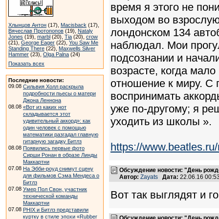
время я этого не пон
выходом во взрослую
Хлынцов Антон
(17),
Macisback
(17),
лондонском 134 автоб
Вячеслав Протопопов
(19),
Nataly
Jones
(19),
marbl
(20),
Tia
(20),
crow
наблюдал. Мои прогу
(21),
George Eager
(22),
You Saw Me
Standing There
(22),
Maxwells Silver
Hammer
(23),
Olga Palna
(24)
подсознании и начали
Показать всех
возрасте, когда мало
Последние новости:
отношение к миру. С
09.08
Сильвия Холл раскрыла
воспринимать аккорд
подробности пьесы о матери
Джона Леннона
уже по-другому; я ре
08.08
«Вот из каких нот
складывается этот
уходить из школы ».
удивительный аккорд»: как
один человек с помощью
математики разгадал главную
гитарную загадку Битлз
https://www.beatles.
08.08
Появились первые фото
Сирши Ронан в образе Линды
Маккартни
07.08
На Эбби-роуд снимут сцену
Обсуждение новости: "День рожд
для фильмов Сэма Мендеса о
Автор:
Zayats
Дата:
22.06.16 00:
Битлз
07.08
Умер Пол Свон, участник
Вот так выглядят и г
технической команды
Маккартни
07.08
PHIX и Битлз представили
куртку в стиле эпохи «Rubber
Обсуждение новости: "День рожд