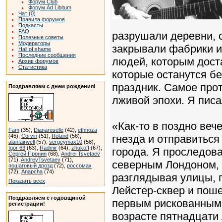
Форум Club
Форум Ad Libitum
Чат (0)
Правила форумов
Подкасты
FAQ
разрушали деревни, 
Полезные советы
Модераторы
закрывали фабрики и
Hall of shame
Последние сообщения
людей, которым дост
Архив форумов
Статистика
которые останутся бе
праздник. Самое про
Поздравляем с днем рождения!
лживой эпохи. Я писа
«Как-то в поздно веч
Fam
(35),
Dianaroselle
(42),
ethnoza
(45),
Corvin
(51),
Roland
(56),
гнезда и отправитьс
alanfairwell
(57),
sergeymax10
(58),
Igor 63
(63),
Radmir
(64),
zhukoff
(67),
города. Я проследов
Сергей Пронин
(68),
Andrei Tsvetaev
(71),
AndreyTsvetaev
(71),
северным Лондоном, с
пошаговый дрозд
(72),
россомах
(72),
Anapcha
(74)
разглядывая улицы, п
Показать всех
Лейстер-сквер и пош
Поздравляем с годовщиной
первым рискованным 
регистрации!
возрасте пятнадцати