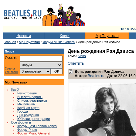
10.10. Мо
Новости
Книги
Мр.Поустман
Главная
/
Мр.Поустман
/
Форум Music General
/ День рождения Рэя Дэвиса
День рождения Рэя Дэвиса
Поиск
Тема:
Kinks
Искать:
Ответить
Советы
День рождения Рэя Дэвиса
Vox populi
Автор:
Beatles.ru
Дата:
22.06.16 0
Мр. Поустман
Клуб
Регистрация
Выслать пароль
Список участников
Мы помним
Клубная карта
Города
Дни рождения
Юбилеи регистрации
Все форумы
Форум Lost Lennon Tapes
Форум Photo
Форум Music General