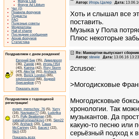
Форум Club
Автор:
Игорь Цалер
Дата:
13.06.1
Форум Ad Libitum
Чат (0)
Хоть и слышал все эт
Правила форумов
Подкасты
FAQ
поставить.
Полезные советы
Модераторы
Музыка у Пола потряс
Hall of shame
Последние сообщения
Плюс некоторые забы
Архив форумов
Статистика
Re: Маккартни выпускает сборник
Поздравляем с днем рождения!
Автор:
stewie
Дата:
13.06.16 13:
Евгений Бик
(35),
Димедролл
(36),
Zapple
(40),
Игорь7354
2crusoe:
(40),
Katrina
(42),
Rory Storm
(43),
AlexYar
(61),
Arshack
(63),
Borick London
(65),
stjohnswood
(66),
Андрей
Хрисанфов
(77)
>Могодисковые Фран
Показать всех
Многодисковые боксы
Поздравляем с годовщиной
регистрации!
хронологии. Так можн
evgen_menschov_76
(5),
Yurry
(16),
Navigator77
(16),
Ludo4ka
музыкантов. Да прос
(17),
Polly Beatloman
(18),
satanafrompashkovo
(19),
Sion22
какую-то песню или п
(20),
Arshack
(20),
Саша
McCartney
(22),
Басист
(22),
серьёзный подход к в
Nich
(22)
Показать всех