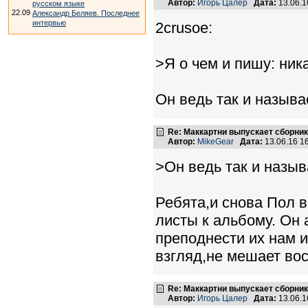
Автор:
Игорь Цалер
Дата:
13.06.1
русском языке
22.09
Александр Беляев. Последнее
интервью
2crusoe:
>Я о чем и пишу: ни
Он ведь так и называе
Re: Маккартни выпускает сборник
Автор:
MikeGear
Дата:
13.06.16 1
>Он ведь так и называ
Ребята,и снова Пол в
листы к альбому. Он 
преподнести их нам и
взгляд,не мешает во
Re: Маккартни выпускает сборник
Автор:
Игорь Цалер
Дата:
13.06.1