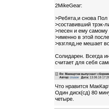
2MikeGear:
>Ребята,и снова Пол
>составивший трэк-ли
>песен и ему самому
>именно в этой посл
>взгляд,не мешает в
Солидарен. Всегда ин
считает для себя са
Re: Маккартни выпускает сборник
Автор:
crusoe
Дата:
13.06.16 17:
Что нравится МакКарт
Один диск(сд) 80 мин
четыре.