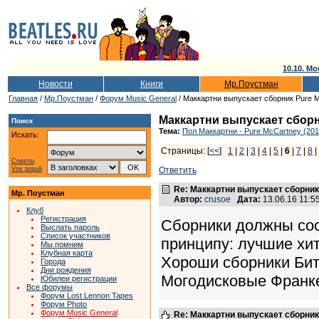
10.10. Мо
Новости
Книги
Мр.Поустман
Главная
/
Мр.Поустман
/
Форум Music General
/ Маккартни выпускает сборник Pure 
Маккартни выпускает сборн
Поиск
Тема:
Пол Маккартни - Pure McCartney (201
Искать:
Страницы: [
<<
]
1
|
2
|
3
|
4
|
5
|
6
|
7
|
8
Советы
Vox populi
Ответить
Re: Маккартни выпускает сборник
Мр. Поустман
Автор:
crusoe
Дата:
13.06.16 11:
Клуб
Регистрация
Сборники должны сост
Выслать пароль
Список участников
принципу: лучшие хит
Мы помним
Клубная карта
Хороши сборники Бит
Города
Дни рождения
Могодисковые Франк
Юбилеи регистрации
Все форумы
Форум Lost Lennon Tapes
Форум Photo
Форум Music General
Re: Маккартни выпускает сборник