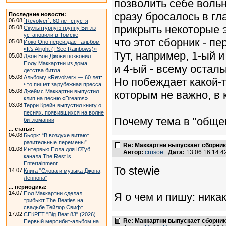
позволить себе вольн
сразу бросалось в гл
Последние новости:
06.08
`Revolver`: 60 лет спустя
прикрыть некоторые 
05.08
Скульптурную группу Битлз
установили в Томске
что этот сборник - п
05.08
Йоко Оно переиздаст альбом
«It’s Alright (I See Rainbows)»
Тут, например, 1-ый 
05.08
Джон Бон Джови позвонил
Полу Маккартни из дома
и 4-ый - всему осталь
детства битла
05.08
Альбому «Revolver» — 60 лет:
Но побеждает какой-
что пишет зарубежная пресса
05.08
Джеймс Маккартни выпустил
которым не важно, в 
клип на песню «Dreams»
03.08
Терри Крейн выпустил книгу о
песнях, появившихся на волне
Почему тема в "обще
битломании
... статьи:
04.08
Бьорк: “В воздухе витают
разительные перемены”
Re: Маккартни выпускает сборник
01.08
Интервью Пола для ЮТуб
Автор:
crusoe
Дата:
13.06.16 14:
канала The Rest is
Entertainment
To stewie
14.07
Книга "Слова и музыка Джона
Леннона"
... периодика:
14.07
Пол Маккартни сделал
Я о чем и пишу: ника
трибьют The Beatles на
свадьбе Тейлор Свифт
17.02
СЕКРЕТ "Big Beat 83" (2026).
Re: Маккартни выпускает сборник
Первый мерсибит-альбом на