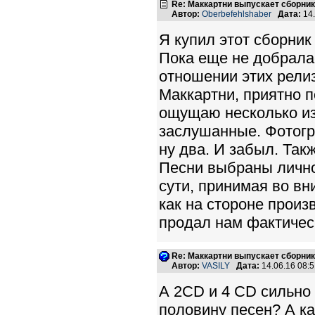
Re: Маккартни выпускает сборник
Автор:
Oberbefehlshaber
Дата:
14.
Я купил этот сборник
Пока еще не добрала
отношении этих релиз
Маккартни, приятно п
ощущаю несколько из
заслушанные. Фотогра
ну два. И забыл. Такж
Песни выбраны лично
сути, принимая во в
как на стороне произ
продал нам фактическ
Re: Маккартни выпускает сборник
Автор:
VASILY
Дата:
14.06.16 08:
А 2CD и 4 CD сильно
половину песен? А ка