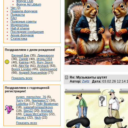
Форум Club
Форум Ad Libitum
Чат (0)
Правила форумов
Подкасты
FAQ
Полезные советы
Модераторы
Hall of shame
Последние сообщения
Архив форумов
Статистика
Поздравляем с днем рождения!
Евгений Бик
(35),
Димедролл
(36),
Zapple
(40),
Игорь7354
(40),
Katrina
(42),
Rory Storm
(43),
AlexYar
(61),
Arshack
(63),
Borick London
(65),
stjohnswood
(66),
Андрей Хрисанфов
(77)
Re: Музыканты шутят
Показать всех
Автор:
Zaitz
Дата:
03.02.26 12:14
Поздравляем с годовщиной
регистрации!
evgen_menschov_76
(5),
Yurry
(16),
Navigator77
(16),
Ludo4ka
(17),
Polly Beatloman
(18),
satanafrompashkovo
(19),
Sion22
(20),
Arshack
(20),
Саша McCartney
(22),
Басист
(22),
Nich
(22)
Показать всех