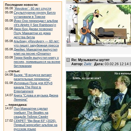
Последние новости:
06.08
`Revolver`: 60 лет спустя
05.08
Скульптурную группу Битлз
установили в Томске
05.08
Йоко Оно переиздаст альбом
«It’s Alright (I See Rainbows)»
05.08
Джон Бон Джови позвонил
Полу Маккартни из дома
детства битла
05.08
Альбому «Revolver» — 60 лет:
что пишет зарубежная пресса
05.08
Джеймс Маккартни выпустил
клип на песню «Dreams»
03.08
Терри Крейн выпустил книгу о
Re: Музыканты шутят
песнях, появившихся на волне
Автор:
Zaitz
Дата:
03.02.26 12:14
битломании
... статьи:
04.08
Бьорк: “В воздухе витают
разительные перемены”
01.08
Интервью Пола для ЮТуб
канала The Rest is
Entertainment
14.07
Книга "Слова и музыка Джона
Леннона"
... периодика:
14.07
Пол Маккартни сделал
трибьют The Beatles на
свадьбе Тейлор Свифт
17.02
СЕКРЕТ "Big Beat 83" (2026).
Первый мерсибит-альбом на
русском языке