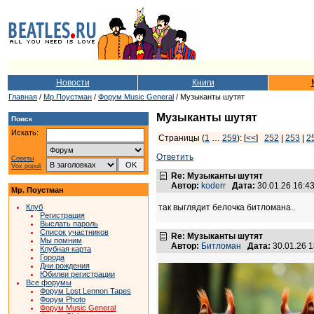
Новости
Книги
Главная
/
Мр.Поустман
/
Форум Music General
/ Музыканты шутят
Музыканты шутят
Поиск
Искать:
Страницы (
1
…
259
): [
<<
]
252
|
253
|
2
Ответить
Советы
Vox populi
Re: Музыканты шутят
Автор:
koderr
Дата:
30.01.26 16:
Мр. Поустман
Клуб
так выглядит белочка битломана..
Регистрация
Выслать пароль
Список участников
Re: Музыканты шутят
Мы помним
Автор:
Битломан
Дата:
30.01.26 
Клубная карта
Города
Дни рождения
Юбилеи регистрации
Все форумы
Форум Lost Lennon Tapes
Форум Photo
Форум Music General