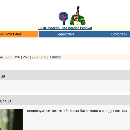
10.10. Москва. The Beatles Festival
Мр.Поустман
Барахолка
Оффлайн
54
|
255
|
256
|
257
|
258
|
259
|
Еще>>
43:35
18:03:45
шедеврум считает, что белочка битломана выглядит вот так