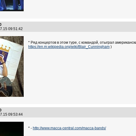
0
7.15 09:51:42
* Ряд концертов в этом туре, с командой, отыграл американс
https://en.m.wikipedia.org/wiki/Blair_Cunningham
)
0
7.15 09:53:44
* -
http://www.macca-central.com/macca-bands/