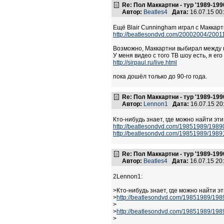
Re: Пол Маккартни - тур '1989-199
Автор:
Beatles4
Дата:
16.07.15 0
Ещё Blair Cunningham играл с Маккартн
http://beatlesondvd.com/20002004/200
Возможно, Маккартни выбирал между
У меня видео с того ТВ шоу есть, я ег
http://sirpaul.ru/live.html
пока дошёл только до 90-го года.
Re: Пол Маккартни - тур '1989-199
Автор:
Lennon1
Дата:
16.07.15 2
Кто-нибудь знает, где можно найти эт
http://beatlesondvd.com/19851989/198
http://beatlesondvd.com/19851989/198
Re: Пол Маккартни - тур '1989-199
Автор:
Beatles4
Дата:
16.07.15 2
2Lennon1:
>Кто-нибудь знает, где можно найти э
>
http://beatlesondvd.com/19851989/19
>
>
http://beatlesondvd.com/19851989/19
>