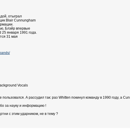
ндой, отыграл
ик Blair Cunnungham
ормации.
аю, Блэйр впервые
 25 января 1991 года.
тся 31 мая
bands/
ackground Vocals
не пользовался. А рассудил так: раз Whitten покинул команду в 1990 году, а C
бо за науку и информацию !
ртни с этим ударником, не в тему ?