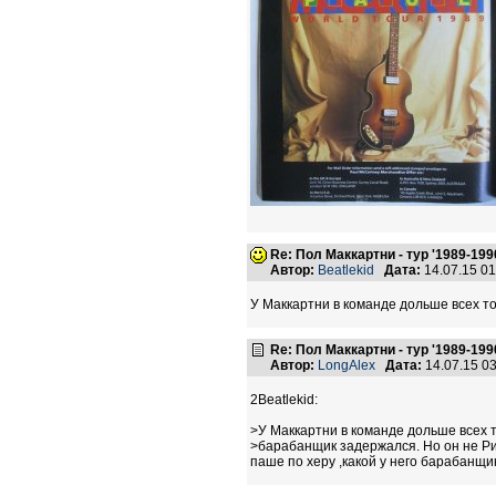
Re: Пол Маккартни - тур '1989-199
Автор:
Beatlekid
Дата:
14.07.15 0
У Маккартни в команде дольше всех т
Re: Пол Маккартни - тур '1989-199
Автор:
LongAlex
Дата:
14.07.15 0
2Beatlekid:
>У Маккартни в команде дольше всех 
>барабанщик задержался. Но он не Ри
паше по херу ,какой у него барабанщик,