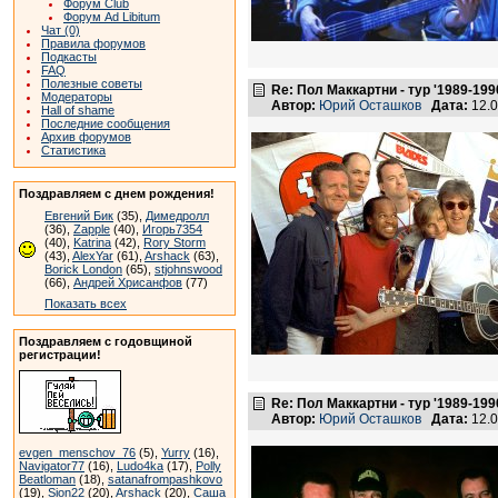
Форум Club
Форум Ad Libitum
Чат (0)
Правила форумов
Подкасты
FAQ
Полезные советы
Re: Пол Маккартни - тур '1989-199
Модераторы
Автор:
Юрий Осташков
Дата:
12.0
Hall of shame
Последние сообщения
Архив форумов
Статистика
Поздравляем с днем рождения!
Евгений Бик
(35),
Димедролл
(36),
Zapple
(40),
Игорь7354
(40),
Katrina
(42),
Rory Storm
(43),
AlexYar
(61),
Arshack
(63),
Borick London
(65),
stjohnswood
(66),
Андрей Хрисанфов
(77)
Показать всех
Поздравляем с годовщиной
регистрации!
Re: Пол Маккартни - тур '1989-199
Автор:
Юрий Осташков
Дата:
12.0
evgen_menschov_76
(5),
Yurry
(16),
Navigator77
(16),
Ludo4ka
(17),
Polly
Beatloman
(18),
satanafrompashkovo
(19),
Sion22
(20),
Arshack
(20),
Саша