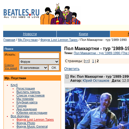
Новости
Книги
Главная
/
Мр.Поустман
/
Форум Lost Lennon Tapes
/ Пол Маккартни - тур '1989-1990
Пол Маккартни - тур '1989-1
Поиск
Тема:
Пол Маккартни - тур '1989-1990 (The 
Искать:
Страницы: [
<<
]
1
|
2
Советы
Vox populi
Ответить
Re: Пол Маккартни - тур '1989-199
Мр. Поустман
Автор:
Юрий Осташков
Дата:
12.0
Клуб
Регистрация
Выслать пароль
Список участников
Мы помним
Клубная карта
Города
Дни рождения
Юбилеи регистрации
Все форумы
Форум Lost Lennon Tapes
Форум Photo
Форум Music General