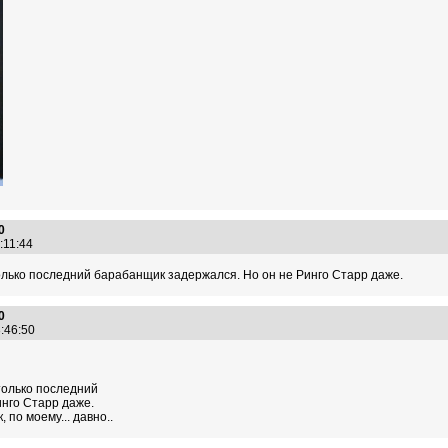
0
1:11:44
олько последний барабанщик задержался. Но он не Ринго Старр даже.
0
3:46:50
только последний
нго Старр даже.
 по моему... давно..