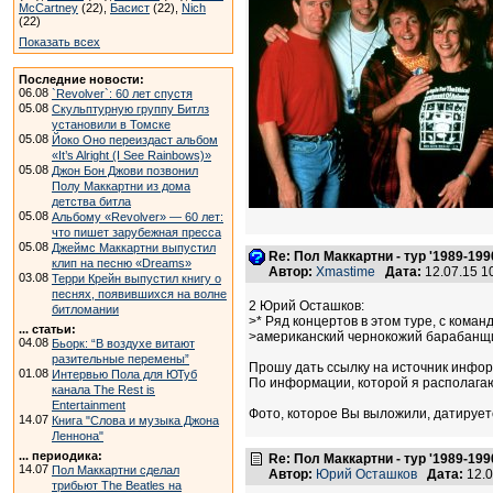
McCartney
(22),
Басист
(22),
Nich
(22)
Показать всех
Последние новости:
06.08
`Revolver`: 60 лет спустя
05.08
Скульптурную группу Битлз
установили в Томске
05.08
Йоко Оно переиздаст альбом
«It’s Alright (I See Rainbows)»
05.08
Джон Бон Джови позвонил
Полу Маккартни из дома
детства битла
05.08
Альбому «Revolver» — 60 лет:
что пишет зарубежная пресса
05.08
Джеймс Маккартни выпустил
Re: Пол Маккартни - тур '1989-199
клип на песню «Dreams»
Автор:
Xmastime
Дата:
12.07.15 
03.08
Терри Крейн выпустил книгу о
песнях, появившихся на волне
2 Юрий Осташков:
битломании
>* Ряд концертов в этом туре, с коман
... статьи:
>американский чернокожий барабанщи
04.08
Бьорк: “В воздухе витают
разительные перемены”
Прошу дать ссылку на источник инфо
01.08
Интервью Пола для ЮТуб
По информации, которой я располагаю
канала The Rest is
Entertainment
Фото, которое Вы выложили, датируется
14.07
Книга "Слова и музыка Джона
Леннона"
... периодика:
Re: Пол Маккартни - тур '1989-199
14.07
Пол Маккартни сделал
Автор:
Юрий Осташков
Дата:
12.0
трибьют The Beatles на