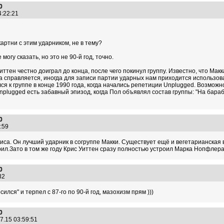
0
14:22:21
артни с этим ударником, не в тему?
могу сказать, но это не 90-й год, точно.
иттен честно доиграл до конца, после чего покинул группу. Известно, что Макка
да справляется, иногда для записи партии ударных нам приходится использов
я к группе в конце 1990 года, когда начались репетиции Unplugged. Возможн
nplugged есть забавный эпизод, когда Пол объявлял состав группы: "На бараб
0
5:59
иса. Он лучший ударник в согруппе Макки. Существует ещё и вегетарианская 
рил.Зато в том же году Крис Уиттен сразу полностью устроил Марка Нопфлера
0
:32
сился" и терпел с 87-го по 90-й год, мазохизм прям )))
0
7.15 03:59:51