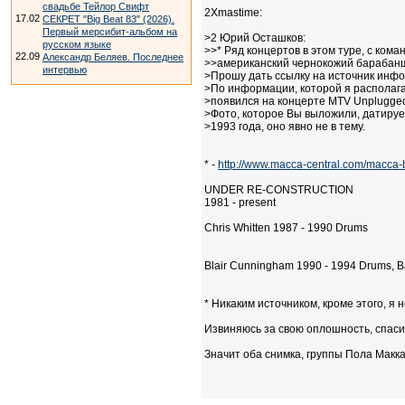
свадьбе Тейлор Свифт
2Xmastime:
17.02
СЕКРЕТ "Big Beat 83" (2026).
Первый мерсибит-альбом на
>2 Юрий Осташков:
русском языке
>>* Ряд концертов в этом туре, с кома
22.09
Александр Беляев. Последнее
>>американский чернокожий барабанщ
интервью
>Прошу дать ссылку на источник инф
>По информации, которой я располаг
>появился на концерте MTV Unplugged
>Фото, которое Вы выложили, датируе
>1993 года, оно явно не в тему.
* -
http://www.macca-central.com/macca-
UNDER RE-CONSTRUCTION
1981 - present
Chris Whitten 1987 - 1990 Drums
Blair Cunningham 1990 - 1994 Drums, B
* Никаким источником, кроме этого, я 
Извиняюсь за свою оплошность, спаси
Значит оба снимка, группы Пола Макка