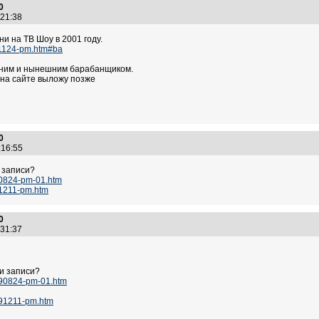
0
0:21:38
и на ТВ Шоу в 2001 году.
11124-pm.htm#ba
 ним и нынешним барабанщиком.
о на сайте выложу позже
0
0:16:55
и записи?
90824-pm-01.htm
91211-pm.htm
0
0:31:37
ти записи?
890824-pm-01.htm
891211-pm.htm