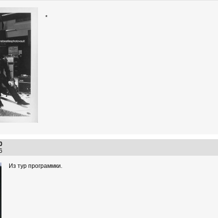
*
0
:36
Из тур программки.