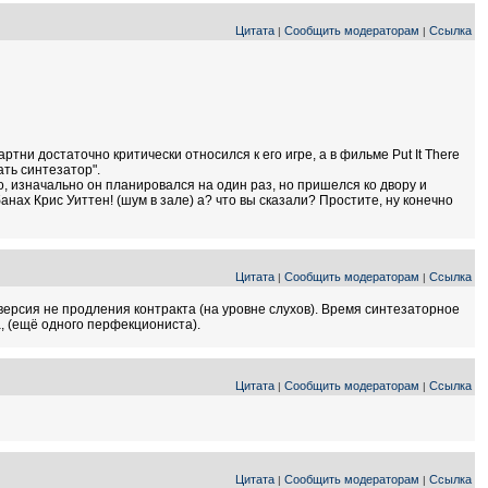
Цитата
Сообщить модераторам
Ссылка
|
|
ртни достаточно критически относился к его игре, а в фильме Put It There
ать синтезатор".
о, изначально он планировался на один раз, но пришелся ко двору и
анах Крис Уиттен! (шум в зале) а? что вы сказали? Простите, ну конечно
Цитата
Сообщить модераторам
Ссылка
|
|
версия не продления контракта (на уровне слухов). Время синтезаторное
, (ещё одного перфекциониста).
Цитата
Сообщить модераторам
Ссылка
|
|
Цитата
Сообщить модераторам
Ссылка
|
|