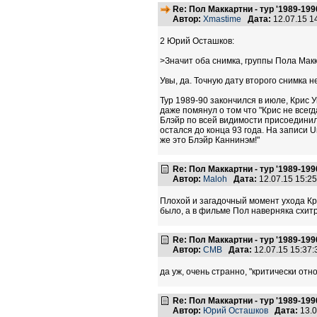
Re: Пол Маккартни - тур '1989-199
Автор:
Xmastime
Дата:
12.07.15 
2 Юрий Осташков:
>Значит оба снимка, группы Пола Макк
Увы, да. Точную дату второго снимка не 
Тур 1989-90 закончился в июле, Крис У
даже помянул о том что "Крис не всег
Блэйр по всей видимости присоединилс
остался до конца 93 года. На записи U
же это Блэйр Каннинэм!"
Re: Пол Маккартни - тур '1989-199
Автор:
Maloh
Дата:
12.07.15 15:2
Плохой и загадочный момент ухода Кр
было, а в фильме Пол наверняка схит
Re: Пол Маккартни - тур '1989-199
Автор:
CMB
Дата:
12.07.15 15:37
да уж, очень странно, "критически отно
Re: Пол Маккартни - тур '1989-199
Автор:
Юрий Осташков
Дата:
13.0