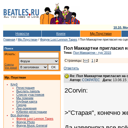
10.10. Мо
Новости
Книги
Мр.Поустман
Главная
/
Мр.Поустман
/
Форум Lost Lennon Tapes
/ Пол Маккартни пригласил на сц
Пол Маккартни пригласил н
Поиск
Тема:
Пол Маккартни - тур '2015
Искать:
Страницы: [
<<
]
1
|
2
Советы
Vox populi
Ответить
Re: Пол Маккартни пригласил на 
Мр. Поустман
Автор:
СОКРАТЕС
Дата:
13.06.15
Клуб
Регистрация
2Corvin:
Выслать пароль
Список участников
Мы помним
Клубная карта
Города
Дни рождения
>"Старая", конечно ж
Юбилеи регистрации
Все форумы
Форум Lost Lennon Tapes
Форум Photo
Форум Music General
Да наверняка все вс