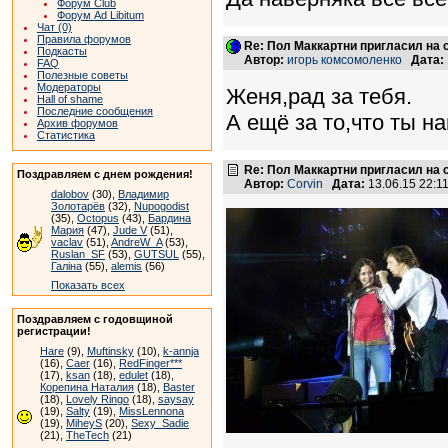
Форум Club
Форум Ad Libitum
Чат (0)
Правила форумов
Re: Пол Маккартни пригласил на 
Подкасты
Автор:
игорь комсомоленко
Дата:
FAQ
Полезные советы
Модераторы
Женя,рад за тебя.
Hall of shame
Последние сообщения
А ещё за то,что ты на
Архив форумов
Статистика
Re: Пол Маккартни пригласил на 
Поздравляем с днем рождения!
Автор:
Corvin
Дата:
13.06.15 22:
dalobov
(30),
Владимир
Золотарёв
(32),
Nupogodist
(35),
Octopus
(43),
Бардина
Мария
(47),
Jude V
(51),
vaclav
(51),
AndreW_A
(53),
Ruslan_SF
(53),
GUTSUL
(55),
Галіна
(55),
alemis
(56)
Показать всех
Поздравляем с годовщиной
регистрации!
Hare
(9),
Muftinsky
(10),
k-annja
(16),
Caer
(16),
RedFinger***
(17),
ksan
(18),
edulet
(18),
Корепина Наталия
(18),
Baster
(18),
Lovely Ringo
(18),
saysay
(19),
Salty
(19),
MissLennona
(19),
MiheyS
(20),
Sexy_Sadie
(21),
TheTech
(21)