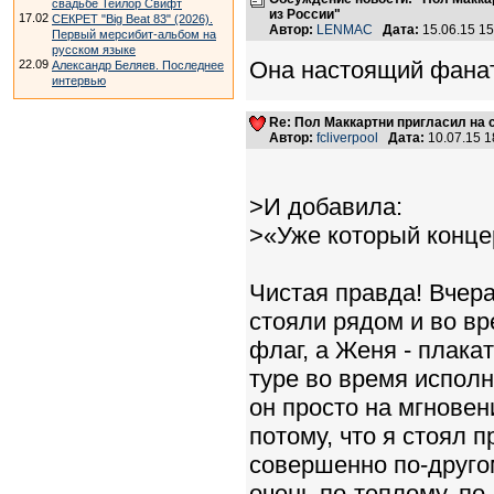
свадьбе Тейлор Свифт
из России"
17.02
СЕКРЕТ "Big Beat 83" (2026).
Автор:
LENMAC
Дата:
15.06.15 1
Первый мерсибит-альбом на
русском языке
Она настоящий фанат
22.09
Александр Беляев. Последнее
интервью
Re: Пол Маккартни пригласил на 
Автор:
fcliverpool
Дата:
10.07.15 
>И добавила:
>«Уже который конце
Чистая правда! Вчера
стояли рядом и во вр
флаг, а Женя - плакат
туре во время исполн
он просто на мгновен
потому, что я стоял 
совершенно по-другом
очень по-теплому, по-