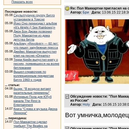
Показать всех
Re: Пол Маккартни пригласил на 
Последние новости:
Автор:
Бри
Дата:
13.06.15 22:18
05.08
Скульптурную группу Битлз
установили в Томске
05.08
Йоко Оно переиздаст альбом
«It’s Alright (I See Rainbows)»
05.08
Джон Бон Джови позвонил
Полу Маккартни из дома
детства битла
05.08
Альбому «Revolver» — 60 лет:
что пишет зарубежная пресса
05.08
Джеймс Маккартни выпустил
клип на песню «Dreams»
03.08
Терри Крейн выпустил книгу о
песнях, появившихся на волне
битломании
03.08
Вышел справочник по
коллекционным предметам
Битлз 1960-х годов
... статьи:
04.08
Бьорк: “В воздухе витают
разительные перемены”
Обсуждение новости: "Пол Макка
01.08
Интервью Пола для ЮТуб
из России"
канала The Rest is
Автор:
Holy
Дата:
15.06.15 10:38
Entertainment
14.07
Книга "Слова и музыка Джона
Леннона"
Вот умничка,молодец!
... периодика:
14.07
Пол Маккартни сделал
трибьют The Beatles на
Обсуждение новости: "Пол Макка