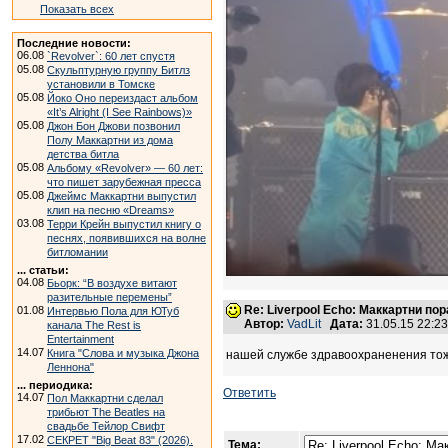
Показать всех
Последние новости:
06.08
`Revolver`: 60 лет спустя
05.08
Скульптурную группу Битлз
установили в Томске
05.08
Йоко Оно переиздаст альбом
«It’s Alright (I See Rainbows)»
05.08
Джон Бон Джови позвонил
Полу Маккартни из дома
детства битла
05.08
Альбому «Revolver» — 60 лет:
что пишет зарубежная пресса
05.08
Джеймс Маккартни выпустил
клип на песню «Dreams»
03.08
Терри Крейн выпустил книгу о
песнях, появившихся на волне
битломании
... статьи:
04.08
Бьорк: “В воздухе витают
разительные перемены”
Re: Liverpool Echo: Маккартни 
01.08
Интервью Пола для ЮТуб
Автор:
VadLit
Дата:
31.05.15 22:2
канала The Rest is
Entertainment
14.07
Книга "Слова и музыка Джона
нашей службе здравоохраненения тож
Леннона"
... периодика:
Ответить
14.07
Пол Маккартни сделал
трибьют The Beatles на
свадьбе Тейлор Свифт
17.02
СЕКРЕТ "Big Beat 83" (2026).
Тема: