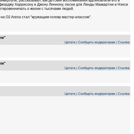
 Ливерпуле, рассказывал, как детские воспоминания вдохновляли его в
 Джорджу Харрисону и Джону Леннону, песни для Линды Маккартни и Нэнси
откровенничать о жизни с тысячами людей.
 на O2 Arena стал "кружащим голову мастер-классом".
ем"
Цитата
Сообщить модераторам
Ссылка
|
|
ем"
Цитата
Сообщить модераторам
Ссылка
|
|
Цитата
Сообщить модераторам
Ссылка
|
|