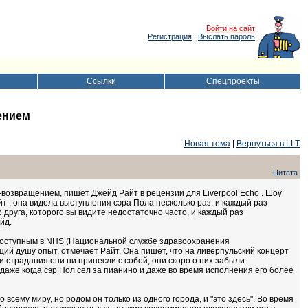
Войти на сайт
Регистрация
|
Выслать пароль
Ссылки
Спецпроекты
ением
Новая тема
|
Вернуться в LLT
Цитата
озвращением, пишет Джейд Райт в рецензии для Liverpool Echo . Шоу
йт , она видела выступления сэра Пола несколько раз, и каждый раз
 друга, которого вы видите недостаточно часто, и каждый раз
йд.
доступным в NHS (Национальной службе здравоохранения
ий душу опыт, отмечает Райт. Она пишет, что на ливерпульский концерт
 страдания они ни принесли с собой, они скоро о них забыли.
даже когда сэр Пол сел за пианино и даже во время исполнения его более
 всему миру, но родом он только из одного города, и "это здесь". Во время