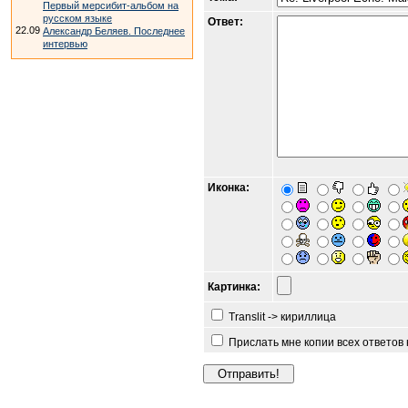
Первый мерсибит-альбом на
русском языке
Ответ:
22.09
Александр Беляев. Последнее
интервью
Иконка:
Картинка:
Translit -> кириллица
Прислать мне копии всех ответов