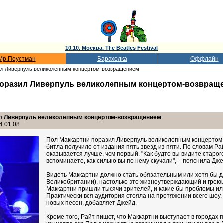
10.10. Москва. The Beatles Festival
Мр.Поустман
Барахолка
Оффлайн
азил Ливерпуль великолепным концертом-возвращением
и поразил Ливерпуль великолепным концертом-возвращ
зил Ливерпуль великолепным концертом-возвращением
4:01:08
Пол Маккартни поразил Ливерпуль великолепным концертом-в
битла получило от издания пять звезд из пяти. По словам Ра
оказывается лучше, чем первый. "Как будто вы видите старого
вспоминаете, как сильно вы по нему скучали", – пояснила Дже
Видеть Маккартни должно стать обязательным или хотя бы 
Великобритании), настолько это жизнеутверждающий и греющ
Маккартни пришли тысячи зрителей, и какие бы проблемы или
Практически вся аудитория стояла на протяжении всего шоу, 
новых песен, добавляет Джейд.
Кроме того, Райт пишет, что Маккартни выступает в городах по