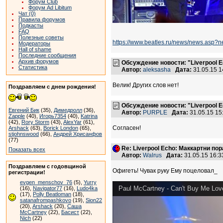
Форум Club
Форум Ad Libitum
Чат (0)
Правила форумов
Подкасты
FAQ
Полезные советы
https://www.beatles.ru/news/news.asp?
Модераторы
Hall of shame
Последние сообщения
Архив форумов
Обсуждение новости: "Liverpool
Статистика
Автор:
aleksasha
Дата:
31.05.15 
Велик! Других слов нет!
Поздравляем с днем рождения!
Обсуждение новости: "Liverpool
Евгений Бик
(35),
Димедролл
(36),
Автор:
PURPLE
Дата:
31.05.15 1
Zapple
(40),
Игорь7354
(40),
Katrina
(42),
Rory Storm
(43),
AlexYar
(61),
Согласен!
Arshack
(63),
Borick London
(65),
stjohnswood
(66),
Андрей Хрисанфов
(77)
Re: Liverpool Echo: Маккартни 
Показать всех
Автор:
Walrus
Дата:
31.05.15 16:
Поздравляем с годовщиной
Офигеть! Чувак руку Ему поцеловал_
регистрации!
evgen_menschov_76
(5),
Yurry
Paul McCartney - Can't Buy Me Love
(16),
Navigator77
(16),
Ludo4ka
(17),
Polly Beatloman
(18),
satanafrompashkovo
(19),
Sion22
(20),
Arshack
(20),
Саша
McCartney
(22),
Басист
(22),
Nich
(22)