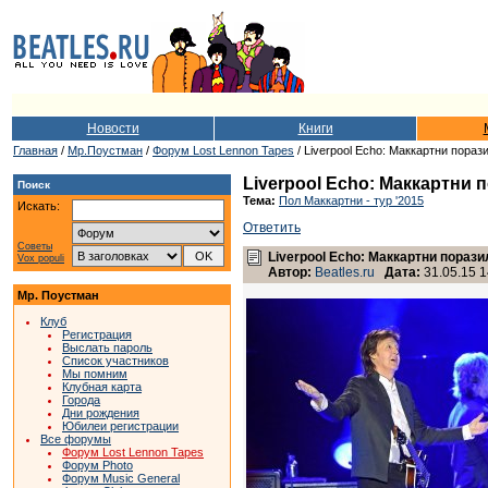
Новости
Книги
Главная
/
Мр.Поустман
/
Форум Lost Lennon Tapes
/ Liverpool Echo: Маккартни пор
Liverpool Echo: Маккартн
Поиск
Тема:
Пол Маккартни - тур '2015
Искать:
Ответить
Советы
Liverpool Echo: Маккартни пора
Vox populi
Автор:
Beatles.ru
Дата:
31.05.15 1
Мр. Поустман
Клуб
Регистрация
Выслать пароль
Список участников
Мы помним
Клубная карта
Города
Дни рождения
Юбилеи регистрации
Все форумы
Форум Lost Lennon Tapes
Форум Photo
Форум Music General