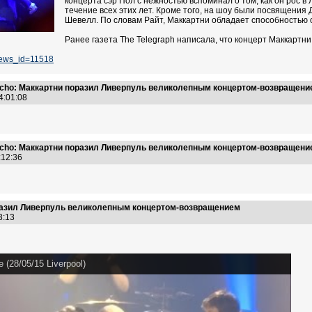
концерта сэр Пол с нежностью вспоминал о том, как он рос в
течение всех этих лет. Кроме того, на шоу были посвящения
Шевелл. По словам Райт, Маккартни обладает способностью 
Ранее газета The Telegraph написала, что концерт Маккартни
news_id=11518
 Echo: Маккартни поразил Ливерпуль великолепным концертом-возвращени
14:01:08
 Echo: Маккартни поразил Ливерпуль великолепным концертом-возвращени
5:12:36
поразил Ливерпуль великолепным концертом-возвращением
33:13
 (28/05/15 Liverpool)