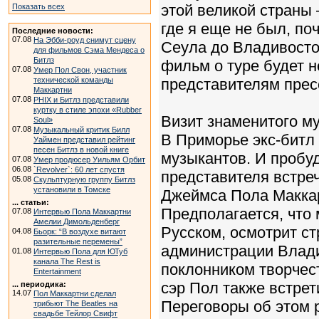
этой великой страны 
Показать всех
где я еще не был, по
Последние новости:
07.08
На Эбби-роуд снимут сцену
Сеула до Владивосток
для фильмов Сэма Мендеса о
Битлз
фильм о туре будет 
07.08
Умер Пол Свон, участник
технической команды
представителям прес
Маккартни
07.08
PHIX и Битлз представили
куртку в стиле эпохи «Rubber
Визит знаменитого му
Soul»
07.08
Музыкальный критик Билл
В Приморье экс-битл 
Уаймен представил рейтинг
песен Битлз в новой книге
музыкантов. И пробуд
07.08
Умер продюсер Уильям Орбит
06.08
`Revolver`: 60 лет спустя
представителя встре
05.08
Скульптурную группу Битлз
установили в Томске
Джеймса Пола Маккар
... статьи:
Предполагается, что
07.08
Интервью Пола Маккартни
Амелии Димольденберг
Русском, осмотрит ст
04.08
Бьорк: “В воздухе витают
разительные перемены”
администрации Влад
01.08
Интервью Пола для ЮТуб
канала The Rest is
поклонником творчест
Entertainment
сэр Пол также встрет
... периодика:
14.07
Пол Маккартни сделал
Переговоры об этом 
трибьют The Beatles на
свадьбе Тейлор Свифт