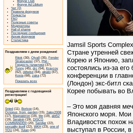
Форум Club
Форум Ad Libitum
Чат (0)
Правила форумов
Подкасты
FAQ
Полезные советы
Модераторы
Hall of shame
Последние сообщения
Архив форумов
Статистика
Jamsil Sports Comple
Стране утренней свеж
Поздравляем с днем рождения!
Ritok
(30),
Olya8
(35),
Fender
Корею и Японию, зап
Stratocaster
(37),
Phil -
Гордость галактики
(37),
состоялись из-за его
Tonny
(45),
drc
(54),
Kravcov
(62),
oldwise
(64),
alpato
(67),
конференции в глав
Kosta
(68),
zaka
(72)
Показать всех
(Лондон) экс-битл ск
Корее побывать во В
Поздравляем с годовщиной
регистрации!
– Это моя давняя меч
Snied
(11),
Borkop
(14),
Octopus_from_garden
(15),
2alex2008
Японского моря. Мои
(17),
Magnateron
(19),
Me
(19),
abt52
(19),
Seralvin
(19),
DISCO
Владивосток похож н
COMMANDER
(20),
Sandjar
(22),
sexuality itself
(22),
WKH
(23),
one of
выступал в России, в
YOU
(24),
Yutan
(24)