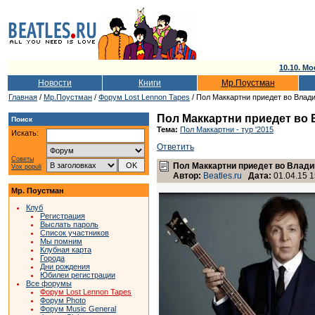
10.10. Мо
Новости
Книги
Мр.Поустман
Главная
/
Мр.Поустман
/
Форум Lost Lennon Tapes
/ Пол Маккартни приедет во Влади
Пол Маккартни приедет во 
Поиск
Тема:
Пол Маккартни - тур '2015
Искать:
Ответить
Советы
Пол Маккартни приедет во Владив
Vox populi
Автор:
Beatles.ru
Дата:
01.04.15 1
Мр. Поустман
Клуб
Регистрация
Выслать пароль
Список участников
Мы помним
Клубная карта
Города
Дни рождения
Юбилеи регистрации
Все форумы
Форум Lost Lennon Tapes
Форум Photo
Форум Music General