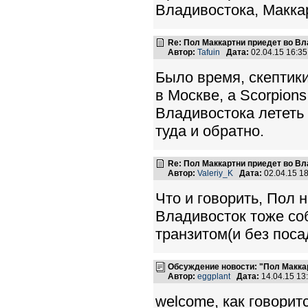
Владивостока, Маккар
Re: Пол Маккартни приедет во Вл
Автор:
Tafuin
Дата:
02.04.15 16:3
Было время, скептики
в Москве, а Scorpions
Владивостока лететь в
туда и обратно.
Re: Пол Маккартни приедет во Вл
Автор:
Valeriy_K
Дата:
02.04.15 1
Что и говорить, Пол н
Владивосток тоже соб
транзитом(и без пос
Обсуждение новости: "Пол Макка
Автор:
eggplant
Дата:
14.04.15 1
welcome, как говоритс