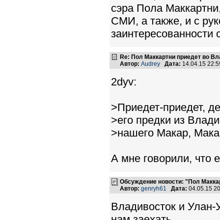
сэра Пола Маккартни
СМИ, а также, и с ру
заинтересованности с
Re: Пол Маккартни приедет во Вл
Автор:
Audrey
Дата:
14.04.15 22:
2dyv:
>Приедет-приедет, де
>его предки из Влади
>нашего Макар, Мака
А мне говорили, что 
Обсуждение новости: "Пол Макка
Автор:
genryh61
Дата:
04.05.15 2
Владивосток и Улан-У
нам заехать...