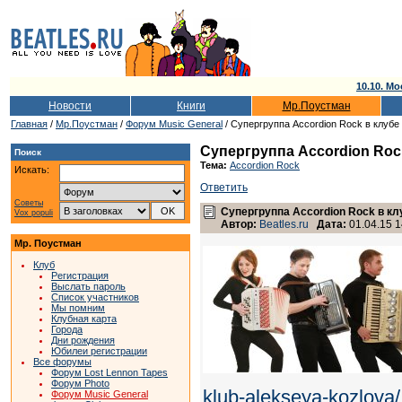
10.10. Мо
Новости
Книги
Мр.Поустман
Главная
/
Мр.Поустман
/
Форум Music General
/ Супергруппа Accordion Rock в клубе
Супергруппа Accordion Roc
Поиск
Тема:
Accordion Rock
Искать:
Ответить
Советы
Супергруппа Accordion Rock в к
Vox populi
Автор:
Beatles.ru
Дата:
01.04.15 1
Мр. Поустман
Клуб
Регистрация
Выслать пароль
Список участников
Мы помним
Клубная карта
Города
Дни рождения
Юбилеи регистрации
Все форумы
Форум Lost Lennon Tapes
Форум Photo
klub-alekseya-kozlova/
Форум Music General