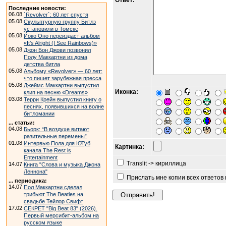
Ответ:
Последние новости:
06.08
`Revolver`: 60 лет спустя
05.08
Скульптурную группу Битлз
установили в Томске
05.08
Йоко Оно переиздаст альбом
«It’s Alright (I See Rainbows)»
05.08
Джон Бон Джови позвонил
Полу Маккартни из дома
детства битла
05.08
Альбому «Revolver» — 60 лет:
что пишет зарубежная пресса
05.08
Джеймс Маккартни выпустил
Иконка:
клип на песню «Dreams»
03.08
Терри Крейн выпустил книгу о
песнях, появившихся на волне
битломании
... статьи:
04.08
Бьорк: “В воздухе витают
разительные перемены”
01.08
Интервью Пола для ЮТуб
Картинка:
канала The Rest is
Entertainment
Translit -> кириллица
14.07
Книга "Слова и музыка Джона
Леннона"
Прислать мне копии всех ответов
... периодика:
14.07
Пол Маккартни сделал
трибьют The Beatles на
свадьбе Тейлор Свифт
17.02
СЕКРЕТ "Big Beat 83" (2026).
Первый мерсибит-альбом на
русском языке