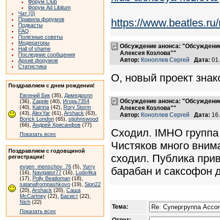
Форум Club
Форум Ad Libitum
Чат (0)
Правила форумов
https://www.beatles.r
Подкасты
FAQ
Полезные советы
Модераторы
Обсуждение анонса: "Обсуждение 
Hall of shame
Алексея Козлова""
Последние сообщения
Автор:
Коноплев Сергей
Дата:
01.
Архив форумов
Статистика
О, новый проект зна
Поздравляем с днем рождения!
Евгений Бик
(35),
Димедролл
Обсуждение анонса: "Обсуждение
(36),
Zapple
(40),
Игорь7354
(40),
Katrina
(42),
Rory Storm
Алексея Козлова""
(43),
AlexYar
(61),
Arshack
(63),
Автор:
Коноплев Сергей
Дата:
16.
Borick London
(65),
stjohnswood
(66),
Андрей Хрисанфов
(77)
Сходил. IMHO группа P
Показать всех
Чистяков много внима
Поздравляем с годовщиной
сходил. Публика прив
регистрации!
evgen_menschov_76
(5),
Yurry
барабан и саксофон 
(16),
Navigator77
(16),
Ludo4ka
(17),
Polly Beatloman
(18),
satanafrompashkovo
(19),
Sion22
(20),
Arshack
(20),
Саша
McCartney
(22),
Басист
(22),
Nich
(22)
Тема:
Показать всех