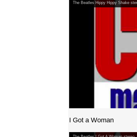
The Beatles Hippy Hippy Shake ste
I Got a Woman
The Beatles I Got A Woman stereo