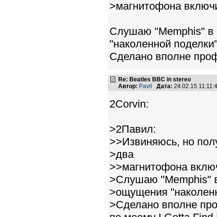
>магнитофона включ
Слушаю "Memphis" в 
"наколенной поделки"
Сделано вполне про
Re: Beatles BBC in stereo
Автор:
Pavil
Дата:
24.02.15 11:11
2Corvin:
>2Павил:
>>Извиняюсь, но пол
>два
>>магнитофона вклю
>Слушаю "Memphis" в 
>ощущения "наколенн
>Сделано вполне пр