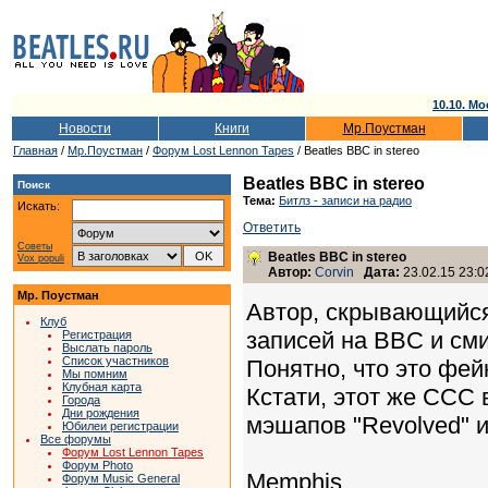
10.10. Мо
Новости
Книги
Мр.Поустман
Главная
/
Мр.Поустман
/
Форум Lost Lennon Tapes
/ Beatles BBC in stereo
Beatles BBC in stereo
Поиск
Тема:
Битлз - записи на радио
Искать:
Ответить
Советы
Beatles BBC in stereo
Vox populi
Автор:
Corvin
Дата:
23.02.15 23:0
Мр. Поустман
Автор, скрывающийся
Клуб
записей на BBC и сми
Регистрация
Выслать пароль
Список участников
Понятно, что это фей
Мы помним
Клубная карта
Кстати, этот же ССС
Города
Дни рождения
мэшапов "Revolved" и
Юбилеи регистрации
Все форумы
Форум Lost Lennon Tapes
Форум Photo
Memphis
Форум Music General