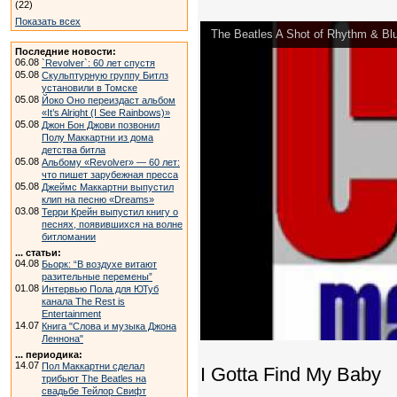
(22)
Показать всех
The Beatles A Shot of Rhythm & Bl
Последние новости:
06.08
`Revolver`: 60 лет спустя
05.08
Скульптурную группу Битлз
установили в Томске
05.08
Йоко Оно переиздаст альбом
«It’s Alright (I See Rainbows)»
05.08
Джон Бон Джови позвонил
Полу Маккартни из дома
детства битла
05.08
Альбому «Revolver» — 60 лет:
что пишет зарубежная пресса
05.08
Джеймс Маккартни выпустил
клип на песню «Dreams»
03.08
Терри Крейн выпустил книгу о
песнях, появившихся на волне
битломании
... статьи:
04.08
Бьорк: “В воздухе витают
разительные перемены”
01.08
Интервью Пола для ЮТуб
канала The Rest is
Entertainment
14.07
Книга "Слова и музыка Джона
Леннона"
... периодика:
14.07
Пол Маккартни сделал
I Gotta Find My Baby
трибьют The Beatles на
свадьбе Тейлор Свифт