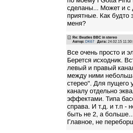
по моему I Gotta Find
сделаны... Может и с
приятные. Как будто з
меня?
Re: Beatles BBC in stereo
Автор:
DK67
Дата:
24.02.15 11:3
Все очень просто и э
Берется исходник. В
левый и правый кана
между ними небольшая
стерео". Для пущего
каналу отдельно экв
эффектами. Типа басо
справа. И т.д. и т.п 
быть не 2, а больше...
Главное, не переборщ