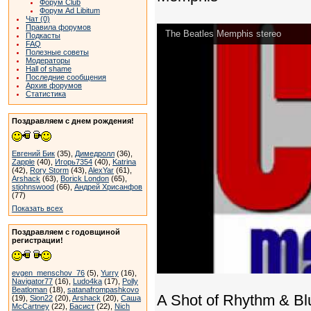
Форум Club
Форум Ad Libitum
Чат (0)
Правила форумов
The Beatles Memphis stereo
Подкасты
FAQ
Полезные советы
Модераторы
Hall of shame
Последние сообщения
Архив форумов
Статистика
Поздравляем с днем рождения!
Евгений Бик
(35),
Димедролл
(36),
Zapple
(40),
Игорь7354
(40),
Katrina
(42),
Rory Storm
(43),
AlexYar
(61),
Arshack
(63),
Borick London
(65),
stjohnswood
(66),
Андрей Хрисанфов
(77)
Показать всех
Поздравляем с годовщиной
регистрации!
evgen_menschov_76
(5),
Yurry
(16),
Navigator77
(16),
Ludo4ka
(17),
Polly
Beatloman
(18),
satanafrompashkovo
A Shot of Rhythm & Bl
(19),
Sion22
(20),
Arshack
(20),
Саша
McCartney
(22),
Басист
(22),
Nich