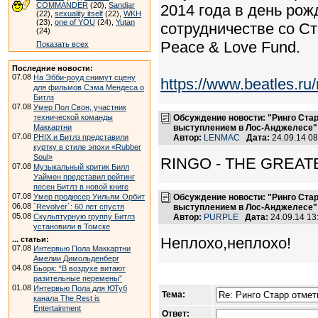
COMMANDER
(20),
Sandjar
2014 года в день рож
(22),
sexuality itself
(22),
WKH
(23),
one of YOU
(24),
Yutan
сотрудничестве со Ста
(24)
Peace & Love Fund.
Показать всех
Последние новости:
07.08
На Эбби-роуд снимут сцену
https://www.beatles.
для фильмов Сэма Мендеса о
Битлз
07.08
Умер Пол Свон, участник
технической команды
Обсуждение новости: "Ринго Ста
Маккартни
выступлением в Лос-Анджелесе"
07.08
PHIX и Битлз представили
Автор:
LENMAC
Дата:
24.09.14 0
куртку в стиле эпохи «Rubber
Soul»
RINGO - THE GREATE
07.08
Музыкальный критик Билл
Уаймен представил рейтинг
песен Битлз в новой книге
07.08
Умер продюсер Уильям Орбит
Обсуждение новости: "Ринго Ста
06.08
`Revolver`: 60 лет спустя
выступлением в Лос-Анджелесе"
05.08
Скульптурную группу Битлз
Автор:
PURPLE
Дата:
24.09.14 1
установили в Томске
Неплохо,неплохо!
... статьи:
07.08
Интервью Пола Маккартни
Амелии Димольденберг
04.08
Бьорк: “В воздухе витают
разительные перемены”
01.08
Интервью Пола для ЮТуб
Тема:
канала The Rest is
Entertainment
Ответ: