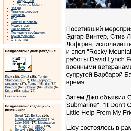
Форум Club
Форум Ad Libitum
Чат (0)
Правила форумов
Подкасты
FAQ
Полезные советы
Модераторы
Посетивший мероприя
Hall of shame
Последние сообщения
Эдгар Винтер, Стив Л
Архив форумов
Статистика
Лофгрен, исполнивши
и спел "Rocky Mounta
Поздравляем с днем рождения!
работы David Lynch F
военными ветеранами"
супругой Барбарой Б
Ritok
(30),
Olya8
(35),
Fender
Stratocaster
(37),
Phil - Гордость
время.
галактики
(37),
Tonny
(45),
drc
(54),
Kravcov
(62),
oldwise
(64),
alpato
(67),
Kosta
(68),
zaka
(72)
Затем Джо объявил Ст
Показать всех
Submarine", "It Don’t
Поздравляем с годовщиной
регистрации!
Little Help From My Fr
Snied
(11),
Borkop
(14),
Octopus_from_garden
(15),
2alex2008
(17),
Magnateron
Шоу состоялось в ра
(19),
Me
(19),
abt52
(19),
Seralvin
(19),
DISCO