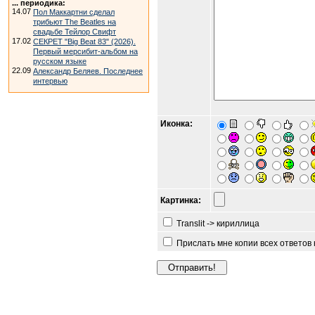
... периодика:
14.07
Пол Маккартни сделал
трибьют The Beatles на
свадьбе Тейлор Свифт
17.02
СЕКРЕТ "Big Beat 83" (2026).
Первый мерсибит-альбом на
русском языке
22.09
Александр Беляев. Последнее
интервью
Иконка:
Картинка:
Translit -> кириллица
Прислать мне копии всех ответов