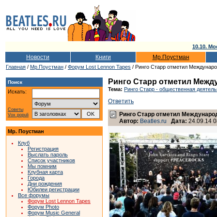
10.10. Мо
Новости
Книги
Мр.Поустман
Главная
/
Мр.Поустман
/
Форум Lost Lennon Tapes
/ Ринго Старр отметил Междунар
Ринго Старр отметил Межд
Поиск
Тема:
Ринго Старр - общественная деятель
Искать:
Ответить
Советы
Ринго Старр отметил Междунаро
Vox populi
Автор:
Beatles.ru
Дата:
24.09.14 0
Мр. Поустман
Клуб
Регистрация
Выслать пароль
Список участников
Мы помним
Клубная карта
Города
Дни рождения
Юбилеи регистрации
Все форумы
Форум Lost Lennon Tapes
Форум Photo
Форум Music General