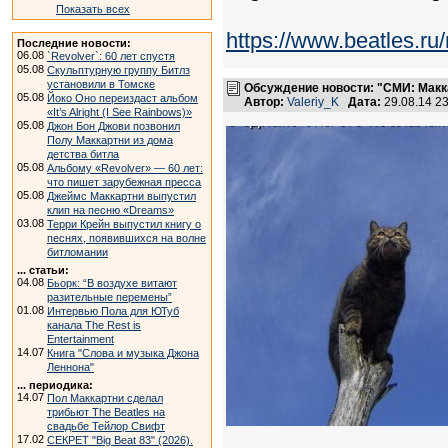
Показать всех
https://www.beatles.
Последние новости:
06.08
`Revolver`: 60 лет спустя
05.08
Скульптурную группу Битлз
установили в Томске
Обсуждение новости: "СМИ: Макк
05.08
Йоко Оно переиздаст альбом
Автор:
Valeriy_K
Дата:
29.08.14 2
«It’s Alright (I See Rainbows)»
05.08
Джон Бон Джови позвонил
Полу Маккартни из дома
детства битла
05.08
Альбому «Revolver» — 60 лет:
что пишет зарубежная пресса
05.08
Джеймс Маккартни выпустил
клип на песню «Dreams»
03.08
Терри Крейн выпустил книгу о
песнях, появившихся на волне
битломании
... статьи:
04.08
Бьорк: “В воздухе витают
разительные перемены”
01.08
Интервью Пола для ЮТуб
канала The Rest is
Entertainment
14.07
Книга "Слова и музыка Джона
Леннона"
... периодика:
14.07
Пол Маккартни сделал
трибьют The Beatles на
свадьбе Тейлор Свифт
17.02
СЕКРЕТ "Big Beat 83" (2026).