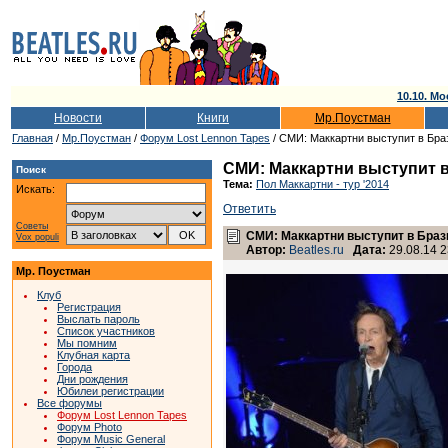
10.10. Мо
Новости
Книги
Мр.Поустман
Главная
/
Мр.Поустман
/
Форум Lost Lennon Tapes
/ СМИ: Маккартни выступит в Бра
СМИ: Маккартни выступит в
Поиск
Тема:
Пол Маккартни - тур '2014
Искать:
Ответить
Советы
СМИ: Маккартни выступит в Браз
Vox populi
Автор:
Beatles.ru
Дата:
29.08.14 2
Мр. Поустман
Клуб
Регистрация
Выслать пароль
Список участников
Мы помним
Клубная карта
Города
Дни рождения
Юбилеи регистрации
Все форумы
Форум Lost Lennon Tapes
Форум Photo
Форум Music General