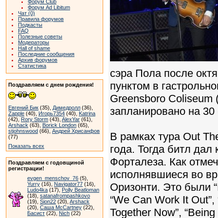
Форум Club
Форум Ad Libitum
Чат (0)
Правила форумов
Подкасты
FAQ
Полезные советы
Модераторы
Hall of shame
Последние сообщения
Архив форумов
Статистика
сэра Пола после окт
пунктом в гастрольно
Поздравляем с днем рождения!
Greensboro Coliseum 
Евгений Бик
(35),
Димедролл
(36),
запланировано на 30 
Zapple
(40),
Игорь7354
(40),
Katrina
(42),
Rory Storm
(43),
AlexYar
(61),
Arshack
(63),
Borick London
(65),
stjohnswood
(66),
Андрей Хрисанфов
В рамках тура Out Th
(77)
Показать всех
года. Тогда битл дал
Форталеза. Как отмеч
Поздравляем с годовщиной
регистрации!
исполнявшиеся во вре
evgen_menschov_76
(5),
Yurry
(16),
Navigator77
(16),
Оризонти. Это были “E
Ludo4ka
(17),
Polly Beatloman
(18),
satanafrompashkovo
“We Can Work It Out”, 
(19),
Sion22
(20),
Arshack
(20),
Саша McCartney
(22),
Together Now”, “Being fo
Басист
(22),
Nich
(22)